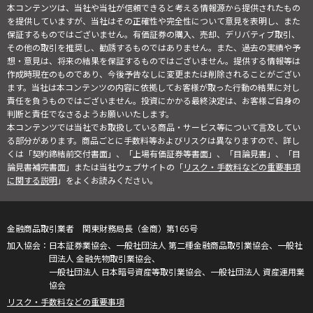
本コンテンツは、当社や当社が信頼できると考える情報源から提供されたもの
を提供していますが、当社はその正確性や完全性について意見を表明し、また
保証するものではございません。有価証券の購入、売却、デリバティブ取引、
その他の取引を推奨し、勧誘するものではありません。また、過去の実績や予
想・意見は、将来の結果を保証するものではございません。提供する情報等は
作成時現在のものであり、今後予告なしに変更または削除されることがござい
ます。当社は本コンテンツの内容に依拠してお客様が取った行動の結果に対し
責任を負うものではございません。投資にかかる最終決定は、お客様ご自身の
判断と責任でなさるようお願いいたします。
本コンテンツでは当社でお取扱している商品・サービス等について言及してい
る部分があります。商品ごとに手数料等およびリスクは異なりますので、詳し
くは「契約締結前交付書面」、「上場有価証券等書面」、「目論見書」、「目
論見書補完書面」または当社ウェブサイトの「
リスク・手数料などの重要事項
に関する説明
」をよくお読みください。
金融商品取引業者 関東財務局長（金商）第165号
日本証券業協会、一般社団法人 第二種金融商品取引業協会、一般社
団法人 金融先物取引業協会、
一般社団法人 日本暗号資産等取引業協会、一般社団法人 資産運用業
協会
リスク・手数料などの重要事項