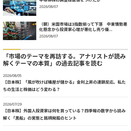
2026/08/07
（朝）米国市場は3指数揃って下落 中東情勢悪
化懸念から投資家心理が悪化し売り優...
2026/08/07
「市場のテーマを再訪する。アナリストが読み
解くテーマの本質」の過去記事を読む
2026/08/05
【日本株】「風が吹けば桶屋が儲かる」金利上昇の連鎖反応。私た
ちの生活と株価はどう変わる？
2026/07/29
【日本株】外国人投資家は何を買っている？四季報の数字から読み
解く「黒船」の実態と銘柄発掘のヒント