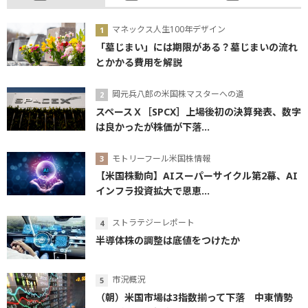
マネックス人生100年デザイン
「墓じまい」には期限がある？墓じまいの流れ
とかかる費用を解説
岡元兵八郎の米国株マスターへの道
スペースＸ［SPCX］上場後初の決算発表、数字
は良かったが株価が下落...
モトリーフール米国株情報
【米国株動向】AIスーパーサイクル第2幕、AI
インフラ投資拡大で恩恵...
ストラテジーレポート
半導体株の調整は底値をつけたか
市況概況
（朝）米国市場は3指数揃って下落 中東情勢