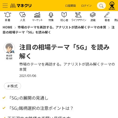
口座開設
ログイン
新着
人気
マーケット
特集
初心者
ライフデザイン
連載
著者
商
HOME
市場のテーマを再訪する。アナリストが読み解くテーマの本質
注
目の相場テーマ「5G」を読み解く
注目の相場テーマ「5G」を読み
解く
長谷部
翔太郎
市場のテーマを再訪する。アナリストが読み解くテーマの
本質
2021/01/06
株式
「5G｣の展開の見通し
「5G｣銘柄選択の注意ポイントは？