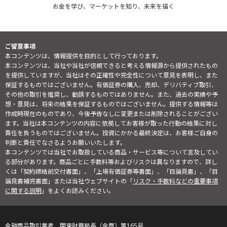
お金を学び、マーケットを知り、未来を描く
ご留意事項
本コンテンツは、情報提供を目的として行っております。
本コンテンツは、当社や当社が信頼できると考える情報源から提供されたもの
を提供していますが、当社はその正確性や完全性について意見を表明し、また
保証するものではございません。有価証券の購入、売却、デリバティブ取引、
その他の取引を推奨し、勧誘するものではありません。また、過去の実績や予
想・意見は、将来の結果を保証するものではございません。提供する情報等は
作成時現在のものであり、今後予告なしに変更または削除されることがござい
ます。当社は本コンテンツの内容に依拠してお客様が取った行動の結果に対し
責任を負うものではございません。投資にかかる最終決定は、お客様ご自身の
判断と責任でなさるようお願いいたします。
本コンテンツでは当社でお取扱している商品・サービス等について言及してい
る部分があります。商品ごとに手数料等およびリスクは異なりますので、詳し
くは「契約締結前交付書面」、「上場有価証券等書面」、「目論見書」、「目
論見書補完書面」または当社ウェブサイトの「
リスク・手数料などの重要事項
に関する説明
」をよくお読みください。
金融商品取引業者 関東財務局長（金商）第165号