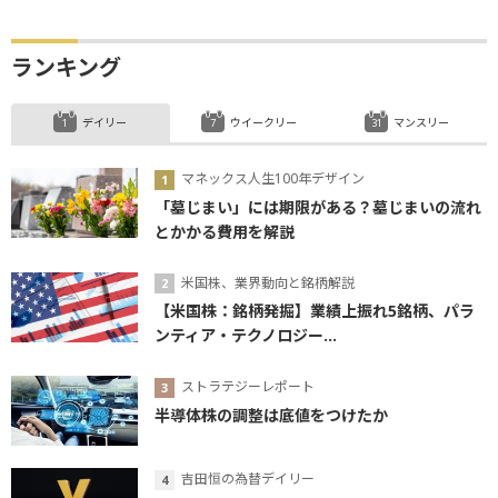
ランキング
デイリー
ウイークリー
マンスリー
マネックス人生100年デザイン
「墓じまい」には期限がある？墓じまいの流れ
とかかる費用を解説
米国株、業界動向と銘柄解説
【米国株：銘柄発掘】業績上振れ5銘柄、パラ
ンティア・テクノロジー...
ストラテジーレポート
半導体株の調整は底値をつけたか
吉田恒の為替デイリー