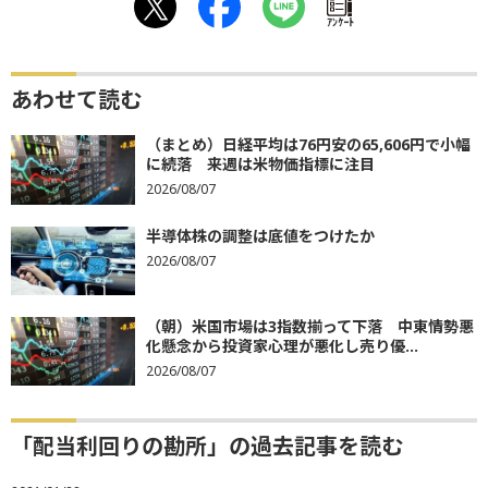
ｱﾝｹｰﾄ
あわせて読む
（まとめ）日経平均は76円安の65,606円で小幅
に続落 来週は米物価指標に注目
2026/08/07
半導体株の調整は底値をつけたか
2026/08/07
（朝）米国市場は3指数揃って下落 中東情勢悪
化懸念から投資家心理が悪化し売り優...
2026/08/07
「配当利回りの勘所」の過去記事を読む