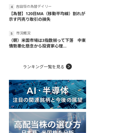
吉田恒の為替デイリー
【為替】120日MA（移動平均線）割れが
示す円売り取引の損失
市況概況
（朝）米国市場は3指数揃って下落 中東
情勢悪化懸念から投資家心理...
ランキング一覧を見る