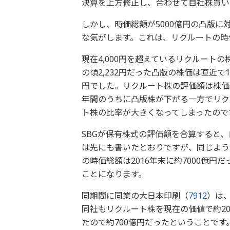
決算を上方修正し、合わせて自社株買い
しかし、時価総額が5000億円の凸版に
な気がします。これは、リクルートの時
現在4,000円を超えているリクルートの株
の頃2,232円だった凸版の株価は直近で
円でした。リクルート株の評価額は株価が
年間のうちに凸版株が下がる一方でリク
ト株の比率が大きくなってしまったので
SBGが保有株式の評価額を合算すると
は先にも書いたとおりですが、同じよう
の時価総額は2016年末に約7000億円
ことになります。
同期間に同業の大日本印刷（
7912
）は、
同社もリクルート株を現在の価値で約20
たので約700億円だったということで