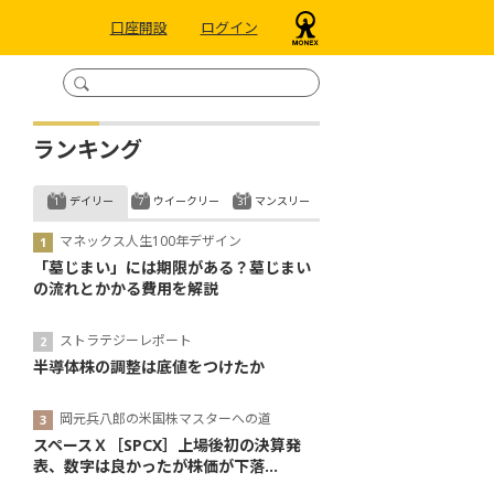
口座開設
ログイン
ランキング
デイリー
ウイークリー
マンスリー
マネックス人生100年デザイン
「墓じまい」には期限がある？墓じまい
の流れとかかる費用を解説
ストラテジーレポート
半導体株の調整は底値をつけたか
岡元兵八郎の米国株マスターへの道
スペースＸ［SPCX］上場後初の決算発
表、数字は良かったが株価が下落...