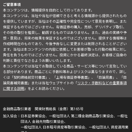
ご留意事項
本コンテンツは、情報提供を目的として行っております。
本コンテンツは、当社や当社が信頼できると考える情報源から提供されたもの
を提供していますが、当社はその正確性や完全性について意見を表明し、また
保証するものではございません。有価証券の購入、売却、デリバティブ取引、
その他の取引を推奨し、勧誘するものではありません。また、過去の実績や予
想・意見は、将来の結果を保証するものではございません。提供する情報等は
作成時現在のものであり、今後予告なしに変更または削除されることがござい
ます。当社は本コンテンツの内容に依拠してお客様が取った行動の結果に対し
責任を負うものではございません。投資にかかる最終決定は、お客様ご自身の
判断と責任でなさるようお願いいたします。
本コンテンツでは当社でお取扱している商品・サービス等について言及してい
る部分があります。商品ごとに手数料等およびリスクは異なりますので、詳し
くは「契約締結前交付書面」、「上場有価証券等書面」、「目論見書」、「目
論見書補完書面」または当社ウェブサイトの「
リスク・手数料などの重要事項
に関する説明
」をよくお読みください。
金融商品取引業者 関東財務局長（金商）第165号
日本証券業協会、一般社団法人 第二種金融商品取引業協会、一般社
団法人 金融先物取引業協会、
一般社団法人 日本暗号資産等取引業協会、一般社団法人 資産運用業