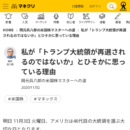
口座開設
ログイン
新着
人気
マーケット
特集
初心者
ライフデザイン
連載
著者
商
HOME
岡元兵八郎の米国株マスターへの道
私が「トランプ大統領が再選
されるのではないか」とひそかに思っている理由
私が「トランプ大統領が再選され
るのではないか」とひそかに思っ
岡元
兵八郎
ている理由
岡元兵八郎の米国株マスターへの道
2020/11/02
米国株
マネックス
明日 11月3日 火曜日、アメリカは46代目の大統領を選ぶ大
切な日となります。