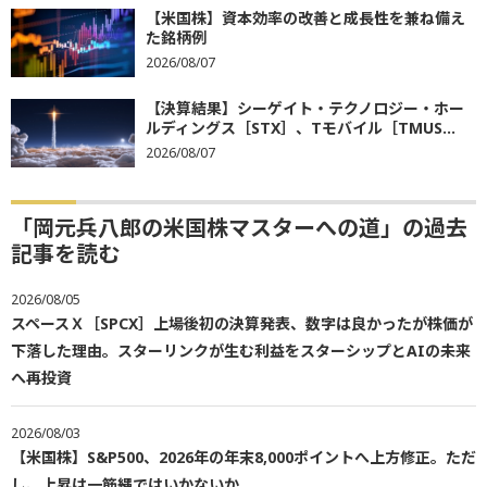
【米国株】資本効率の改善と成長性を兼ね備え
た銘柄例
2026/08/07
【決算結果】シーゲイト・テクノロジー・ホー
ルディングス［STX］、Tモバイル［TMUS...
2026/08/07
「岡元兵八郎の米国株マスターへの道」の過去
記事を読む
2026/08/05
スペースＸ［SPCX］上場後初の決算発表、数字は良かったが株価が
下落した理由。スターリンクが生む利益をスターシップとAIの未来
へ再投資
2026/08/03
【米国株】S&P500、2026年の年末8,000ポイントへ上方修正。ただ
し、上昇は一筋縄ではいかないか