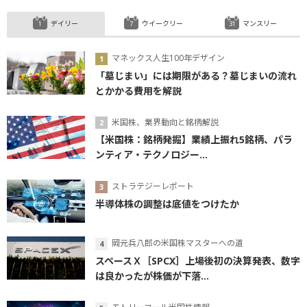
デイリー
ウイークリー
マンスリー
マネックス人生100年デザイン
「墓じまい」には期限がある？墓じまいの流れ
とかかる費用を解説
米国株、業界動向と銘柄解説
【米国株：銘柄発掘】業績上振れ5銘柄、パラ
ンティア・テクノロジー...
ストラテジーレポート
半導体株の調整は底値をつけたか
岡元兵八郎の米国株マスターへの道
スペースＸ［SPCX］上場後初の決算発表、数字
は良かったが株価が下落...