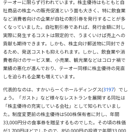
テーオーに限らず行われています。株主優待はもともと自
社商品の株主への販売促進という面も大きく、特に飲食業
など消費者向けの企業が自社の割引券を発行することが多
くなっていました。自社割引券であれば、発行金額に対し
実際に発生するコストは限定的で、うまくいけば売上への
貢献も期待できます。しかも、株主向け郵送物に同封でき
るため、発送コストも抑えられます。しかし、飲食業や消
費者向けのサービス業、小売業、観光業などはコロナ禍で
業績の悪化が進んでおり、テーオー同様に株主優待の見直
しを迫られる企業も増えています。
代表的なのは、すかいらーくホールディングス(
3197
）でし
ょう。「ガスト」など様々なレストランを展開する同社は
「株主優待の充実している会社」として知られていまし
た。制度変更前の株主優待は500株保有者に対し、年間
33,000円分の食事券を贈呈するものでした。その頃の株価
が1,700円ほどでしたので、850,000円の投資で年間33,000