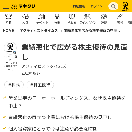
口座開設
ログイン
新着
人気
マーケット
特集
初心者
ライフデザイン
連載
著者
商
HOME
アクティビストタイムズ
業績悪化で広がる株主優待の見直し
業績悪化で広がる株主優待の見直
し
マネックス証
券
アクティビス
アクティビストタイムズ
ト情報発信チ
ーム
2020/10/27
株式
株主優待
営業黒字のテーオーホールディングス、なぜ株主優待を
中止？
業績悪化の目立つ企業における株主優待の見直し
個人投資家にとって今は注意が必要な時期