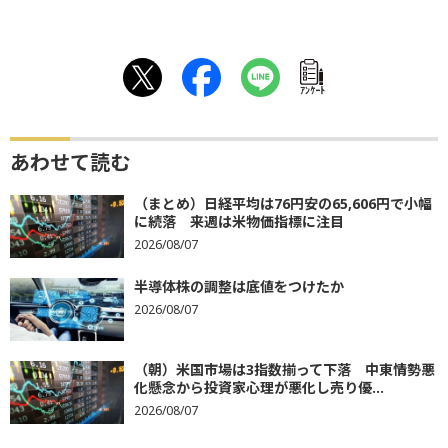
ｱﾝｹｰﾄ
あわせて読む
（まとめ）日経平均は76円安の65,606円で小幅
に続落 来週は米物価指標に注目
2026/08/07
半導体株の調整は底値をつけたか
2026/08/07
（朝）米国市場は3指数揃って下落 中東情勢悪
化懸念から投資家心理が悪化し売り優...
2026/08/07