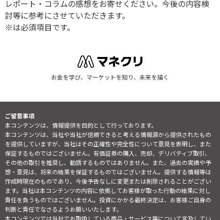
レポート・コラムの感想をお寄せください。今後の内容検
討等に参考にさせていただきます。
※は必須項目です。
お金を学び、マーケットを知り、未来を描く
ご留意事項
本コンテンツは、情報提供を目的として行っております。
本コンテンツは、当社や当社が信頼できると考える情報源から提供されたもの
を提供していますが、当社はその正確性や完全性について意見を表明し、また
保証するものではございません。有価証券の購入、売却、デリバティブ取引、
その他の取引を推奨し、勧誘するものではありません。また、過去の実績や予
想・意見は、将来の結果を保証するものではございません。提供する情報等は
作成時現在のものであり、今後予告なしに変更または削除されることがござい
ます。当社は本コンテンツの内容に依拠してお客様が取った行動の結果に対し
責任を負うものではございません。投資にかかる最終決定は、お客様ご自身の
判断と責任でなさるようお願いいたします。
本コンテンツでは当社でお取扱している商品・サービス等について言及してい