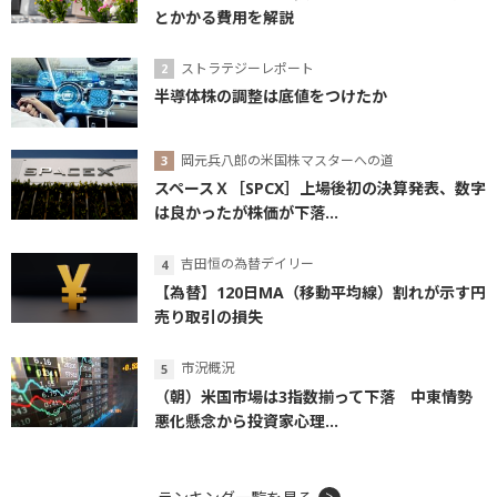
とかかる費用を解説
ストラテジーレポート
半導体株の調整は底値をつけたか
岡元兵八郎の米国株マスターへの道
スペースＸ［SPCX］上場後初の決算発表、数字
は良かったが株価が下落...
吉田恒の為替デイリー
【為替】120日MA（移動平均線）割れが示す円
売り取引の損失
市況概況
（朝）米国市場は3指数揃って下落 中東情勢
悪化懸念から投資家心理...