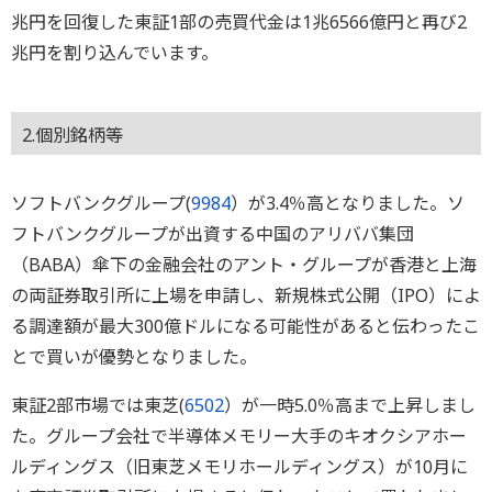
兆円を回復した東証1部の売買代金は1兆6566億円と再び2
兆円を割り込んでいます。
2.個別銘柄等
ソフトバンクグループ(
9984
）が3.4％高となりました。ソ
フトバンクグループが出資する中国のアリババ集団
（BABA）傘下の金融会社のアント・グループが香港と上海
の両証券取引所に上場を申請し、新規株式公開（IPO）によ
る調達額が最大300億ドルになる可能性があると伝わったこ
とで買いが優勢となりました。
東証2部市場では東芝(
6502
）が一時5.0％高まで上昇しまし
た。グループ会社で半導体メモリー大手のキオクシアホー
ルディングス（旧東芝メモリホールディングス）が10月に