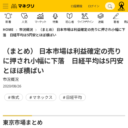
口座開設
ログイン
新着
人気
マーケット
特集
初心者
ライフデザイン
連載
著者
商
HOME
市況概況
（まとめ） 日本市場は利益確定の売りに押され小幅に下
落 日経平均は5円安とほぼ横ばい
（まとめ） 日本市場は利益確定の売り
に押され小幅に下落 日経平均は5円安
とほぼ横ばい
市況概況
2020/08/26
株式
マネックス
日経平均
東京市場まとめ