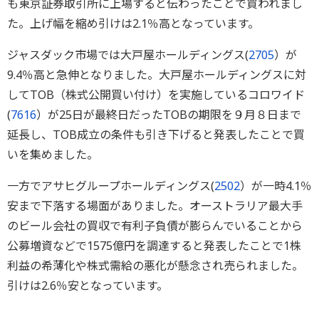
も東京証券取引所に上場すると伝わったことで買われまし
た。上げ幅を縮め引けは2.1％高となっています。
ジャスダック市場では大戸屋ホールディングス(
2705
）が
9.4％高と急伸となりました。大戸屋ホールディングスに対
してTOB（株式公開買い付け）を実施しているコロワイド
(
7616
）が25日が最終日だったTOBの期限を９月８日まで
延長し、TOB成立の条件も引き下げると発表したことで買
いを集めました。
一方でアサヒグループホールディングス(
2502
）が一時4.1％
安まで下落する場面がありました。オーストラリア最大手
のビール会社の買収で有利子負債が膨らんでいることから
公募増資などで1575億円を調達すると発表したことで1株
利益の希薄化や株式需給の悪化が懸念され売られました。
引けは2.6％安となっています。