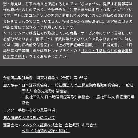
想・意見は、将来の結果を保証するものではございません。提供する情報等は
作成時現在のものであり、今後予告なしに変更または削除されることがござい
ます。当社は本コンテンツの内容に依拠してお客様が取った行動の結果に対し
責任を負うものではございません。投資にかかる最終決定は、お客様ご自身の
判断と責任でなさるようお願いいたします。
本コンテンツでは当社でお取扱している商品・サービス等について言及してい
る部分があります。商品ごとに手数料等およびリスクは異なりますので、詳し
くは「契約締結前交付書面」、「上場有価証券等書面」、「目論見書」、「目
論見書補完書面」または当社ウェブサイトの「
リスク・手数料などの重要事項
に関する説明
」をよくお読みください。
金融商品取引業者 関東財務局長（金商）第165号
日本証券業協会、一般社団法人 第二種金融商品取引業協会、一般社
団法人 金融先物取引業協会、
一般社団法人 日本暗号資産等取引業協会、一般社団法人 資産運用業
協会
リスク・手数料などの重要事項
個人情報のお取り扱いについて
マネックス証券株式会社
会社概要
お問合せ
ヘルプ（通知の登録・解除）