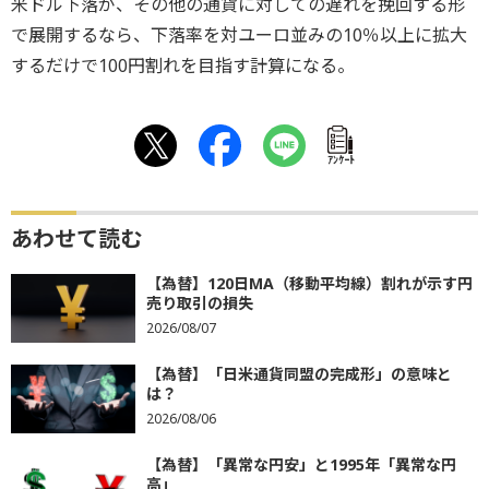
米ドル下落が、その他の通貨に対しての遅れを挽回する形
で展開するなら、下落率を対ユーロ並みの10％以上に拡大
するだけで100円割れを目指す計算になる。
ｱﾝｹｰﾄ
あわせて読む
【為替】120日MA（移動平均線）割れが示す円
売り取引の損失
2026/08/07
【為替】「日米通貨同盟の完成形」の意味と
は？
2026/08/06
【為替】「異常な円安」と1995年「異常な円
高」