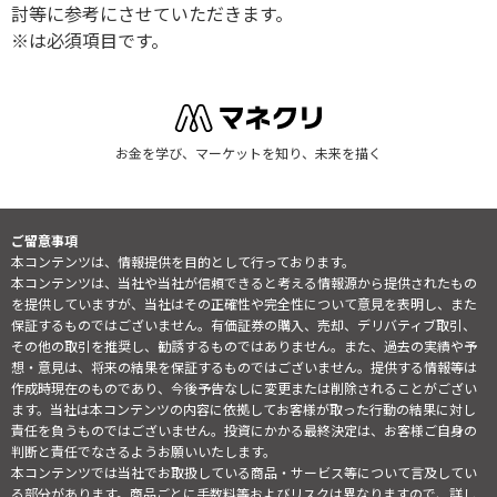
討等に参考にさせていただきます。
※は必須項目です。
お金を学び、マーケットを知り、未来を描く
ご留意事項
本コンテンツは、情報提供を目的として行っております。
本コンテンツは、当社や当社が信頼できると考える情報源から提供されたもの
を提供していますが、当社はその正確性や完全性について意見を表明し、また
保証するものではございません。有価証券の購入、売却、デリバティブ取引、
その他の取引を推奨し、勧誘するものではありません。また、過去の実績や予
想・意見は、将来の結果を保証するものではございません。提供する情報等は
作成時現在のものであり、今後予告なしに変更または削除されることがござい
ます。当社は本コンテンツの内容に依拠してお客様が取った行動の結果に対し
責任を負うものではございません。投資にかかる最終決定は、お客様ご自身の
判断と責任でなさるようお願いいたします。
本コンテンツでは当社でお取扱している商品・サービス等について言及してい
る部分があります。商品ごとに手数料等およびリスクは異なりますので、詳し