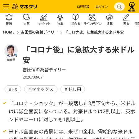
口座開設
ログイン
新着
人気
マーケット
特集
初心者
ライフデザイン
連載
著者
商
HOME
吉田恒の為替デイリー
「コロナ後」に急拡大する米ドル安
「コロナ後」に急拡大する米ドル
安
吉田 恒
吉田恒の為替デイリー
2020/08/07
FX
マネックス
ドル円
「コロナ・ショック」が一段落した3月下旬から、米ドル
はほぼ全面安になっている。対豪ドルでは2割以上、英ポ
ンドやユーロに対しても1割以上。
米ドル全面安の背景には、米ゼロ金利、需給的な米ドル