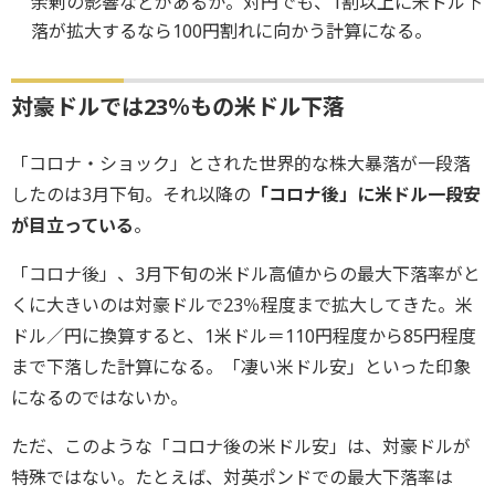
余剰の影響などがあるか。対円でも、1割以上に米ドル下
落が拡大するなら100円割れに向かう計算になる。
対豪ドルでは23％もの米ドル下落
「コロナ・ショック」とされた世界的な株大暴落が一段落
したのは3月下旬。それ以降の
「コロナ後」に米ドル一段安
が目立っている
。
「コロナ後」、3月下旬の米ドル高値からの最大下落率がと
くに大きいのは対豪ドルで23％程度まで拡大してきた。米
ドル／円に換算すると、1米ドル＝110円程度から85円程度
まで下落した計算になる。「凄い米ドル安」といった印象
になるのではないか。
ただ、このような「コロナ後の米ドル安」は、対豪ドルが
特殊ではない。たとえば、対英ポンドでの最大下落率は