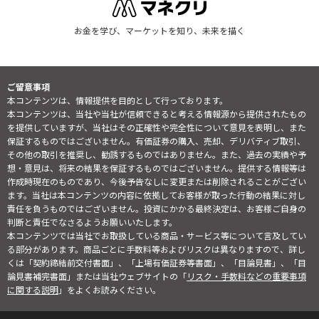
お金を学び、マーケットを知り、未来を描く
ご留意事項
本コンテンツは、情報提供を目的として行っております。
本コンテンツは、当社や当社が信頼できると考える情報源から提供されたもの
を提供していますが、当社はその正確性や完全性について意見を表明し、また
保証するものではございません。有価証券の購入、売却、デリバティブ取引、
その他の取引を推奨し、勧誘するものではありません。また、過去の実績や予
想・意見は、将来の結果を保証するものではございません。提供する情報等は
作成時現在のものであり、今後予告なしに変更または削除されることがござい
ます。当社は本コンテンツの内容に依拠してお客様が取った行動の結果に対し
責任を負うものではございません。投資にかかる最終決定は、お客様ご自身の
判断と責任でなさるようお願いいたします。
本コンテンツでは当社でお取扱している商品・サービス等について言及してい
る部分があります。商品ごとに手数料等およびリスクは異なりますので、詳し
くは「契約締結前交付書面」、「上場有価証券等書面」、「目論見書」、「目
論見書補完書面」または当社ウェブサイトの「
リスク・手数料などの重要事項
に関する説明
」をよくお読みください。