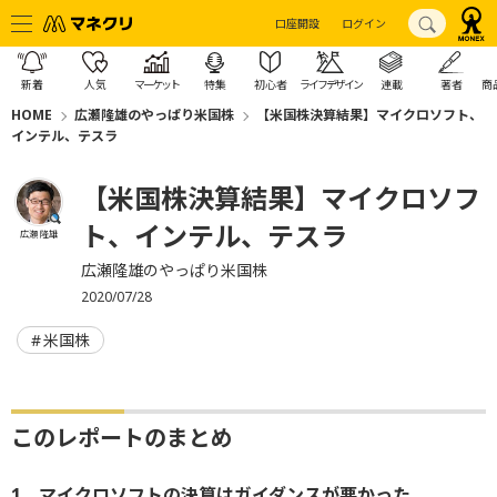
口座開設
ログイン
新着
人気
マーケット
特集
初心者
ライフデザイン
連載
著者
商
HOME
広瀬隆雄のやっぱり米国株
【米国株決算結果】マイクロソフト、
インテル、テスラ
【米国株決算結果】マイクロソフ
ト、インテル、テスラ
広瀬 隆雄
広瀬隆雄のやっぱり米国株
2020/07/28
米国株
このレポートのまとめ
1．マイクロソフトの決算はガイダンスが悪かった