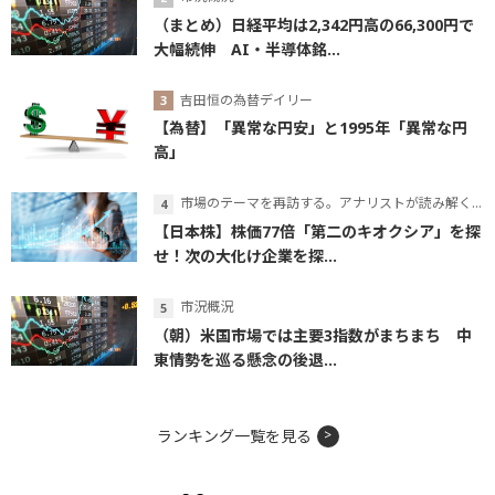
（まとめ）日経平均は2,342円高の66,300円で
大幅続伸 AI・半導体銘...
吉田恒の為替デイリー
【為替】「異常な円安」と1995年「異常な円
高」
市場のテーマを再訪する。アナリストが読み解くテーマの本質
【日本株】株価77倍「第二のキオクシア」を探
せ！次の大化け企業を探...
市況概況
（朝）米国市場では主要3指数がまちまち 中
東情勢を巡る懸念の後退...
ランキング一覧を見る