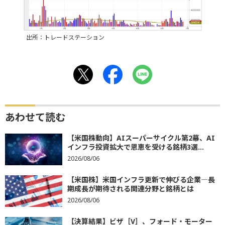
出所：トレードステーション
あわせて読む
【米国株動向】AIスーパーサイクル第2幕、AI
インフラ投資拡大で恩恵を受ける銘柄3選...
2026/08/06
【米国株】米国インフラ更新で伸びる企業―長
期成長が期待される関連分野と銘柄とは
2026/08/06
【決算結果】ビザ［V］、フォード・モーター