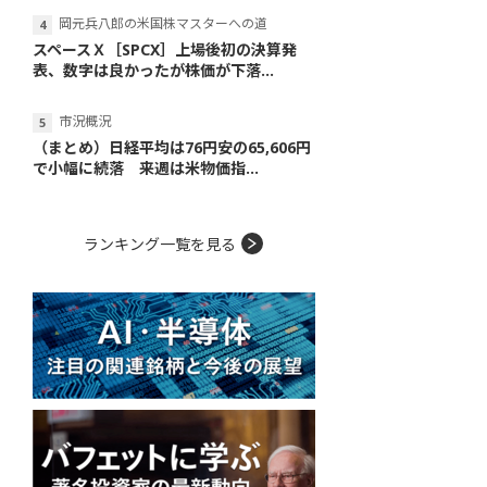
岡元兵八郎の米国株マスターへの道
スペースＸ［SPCX］上場後初の決算発
表、数字は良かったが株価が下落...
市況概況
（まとめ）日経平均は76円安の65,606円
で小幅に続落 来週は米物価指...
ランキング一覧を見る