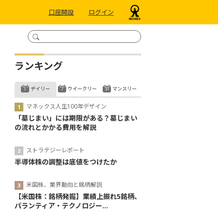
口座開設
ログイン
ランキング
デイリー
ウイークリー
マンスリー
マネックス人生100年デザイン
「墓じまい」には期限がある？墓じまい
の流れとかかる費用を解説
ストラテジーレポート
半導体株の調整は底値をつけたか
米国株、業界動向と銘柄解説
【米国株：銘柄発掘】業績上振れ5銘柄、
パランティア・テクノロジー...