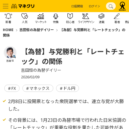
口座開設
ログイン
新着
人気
マーケット
特集
初心者
ライフデザイン
連載
著者
商
HOME
吉田恒の為替デイリー
【為替】与党勝利と「レートチェック」の
関係
【為替】与党勝利と「レートチェ
ック」の関係
吉田 恒
吉田恒の為替デイリー
2026/02/09
FX
マネックス
ドル円
2月8日に投開票となった衆院選挙では、連立与党が大勝
した。
その背景には、1月23日の為替市場で行われた日米協調の
「レートチェック」が重要な役割を果たした可能性があ