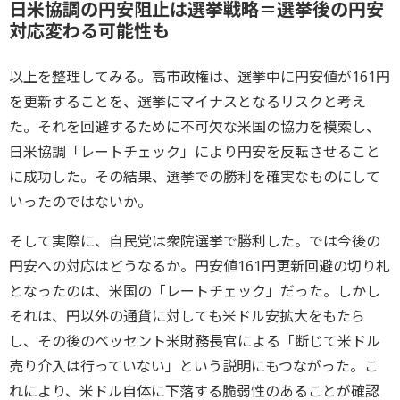
日米協調の円安阻止は選挙戦略＝選挙後の円安
対応変わる可能性も
以上を整理してみる。高市政権は、選挙中に円安値が161円
を更新することを、選挙にマイナスとなるリスクと考え
た。それを回避するために不可欠な米国の協力を模索し、
日米協調「レートチェック」により円安を反転させること
に成功した。その結果、選挙での勝利を確実なものにして
いったのではないか。
そして実際に、自民党は衆院選挙で勝利した。では今後の
円安への対応はどうなるか。円安値161円更新回避の切り札
となったのは、米国の「レートチェック」だった。しかし
それは、円以外の通貨に対しても米ドル安拡大をもたら
し、その後のベッセント米財務長官による「断じて米ドル
売り介入は行っていない」という説明にもつながった。こ
れにより、米ドル自体に下落する脆弱性のあることが確認