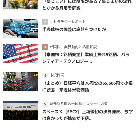
「墓じまい」には期限がある？墓じまいの流れ
とかかる費用を解説
ストラテジーレポート
半導体株の調整は底値をつけたか
米国株、業界動向と銘柄解説
【米国株：銘柄発掘】業績上振れ5銘柄、パラ
ンティア・テクノロジー...
市況概況
（まとめ）日経平均は76円安の65,606円で小幅
に続落 来週は米物価指...
岡元兵八郎の米国株マスターへの道
スペースＸ［SPCX］上場後初の決算発表、数字
は良かったが株価が下落...