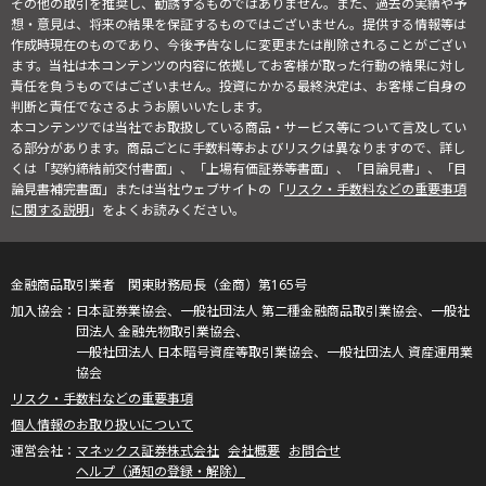
その他の取引を推奨し、勧誘するものではありません。また、過去の実績や予
想・意見は、将来の結果を保証するものではございません。提供する情報等は
作成時現在のものであり、今後予告なしに変更または削除されることがござい
ます。当社は本コンテンツの内容に依拠してお客様が取った行動の結果に対し
責任を負うものではございません。投資にかかる最終決定は、お客様ご自身の
判断と責任でなさるようお願いいたします。
本コンテンツでは当社でお取扱している商品・サービス等について言及してい
る部分があります。商品ごとに手数料等およびリスクは異なりますので、詳し
くは「契約締結前交付書面」、「上場有価証券等書面」、「目論見書」、「目
論見書補完書面」または当社ウェブサイトの「
リスク・手数料などの重要事項
に関する説明
」をよくお読みください。
金融商品取引業者 関東財務局長（金商）第165号
日本証券業協会、一般社団法人 第二種金融商品取引業協会、一般社
団法人 金融先物取引業協会、
一般社団法人 日本暗号資産等取引業協会、一般社団法人 資産運用業
協会
リスク・手数料などの重要事項
個人情報のお取り扱いについて
マネックス証券株式会社
会社概要
お問合せ
ヘルプ（通知の登録・解除）