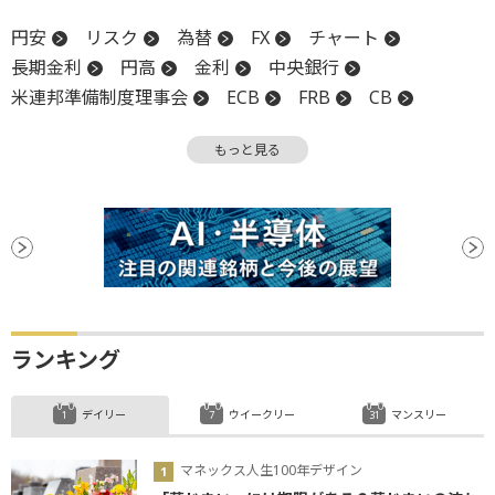
円安
リスク
為替
FX
チャート
長期金利
円高
金利
中央銀行
米連邦準備制度理事会
ECB
FRB
CB
日銀
安値
もっと見る
ランキング
デイリー
ウイークリー
マンスリー
マネックス人生100年デザイン