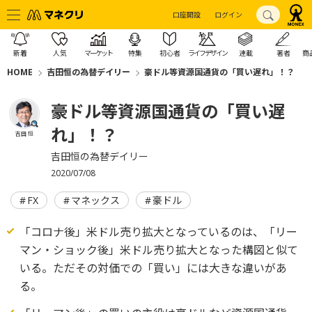
口座開設
ログイン
新着
人気
マーケット
特集
初心者
ライフデザイン
連載
著者
商
HOME
吉田恒の為替デイリー
豪ドル等資源国通貨の「買い遅れ」！？
豪ドル等資源国通貨の「買い遅
れ」！？
吉田 恒
吉田恒の為替デイリー
2020/07/08
FX
マネックス
豪ドル
「コロナ後」米ドル売り拡大となっているのは、「リー
マン・ショック後」米ドル売り拡大となった構図と似て
いる。ただその対価での「買い」には大きな違いがあ
る。