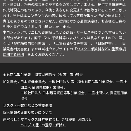
想・意見は、将来の結果を保証するものではございません。提供する情報等は
作成時現在のものであり、今後予告なしに変更または削除されることがござい
ます。当社は本コンテンツの内容に依拠してお客様が取った行動の結果に対し
責任を負うものではございません。投資にかかる最終決定は、お客様ご自身の
判断と責任でなさるようお願いいたします。
本コンテンツでは当社でお取扱している商品・サービス等について言及してい
る部分があります。商品ごとに手数料等およびリスクは異なりますので、詳し
くは「契約締結前交付書面」、「上場有価証券等書面」、「目論見書」、「目
論見書補完書面」または当社ウェブサイトの「
リスク・手数料などの重要事項
に関する説明
」をよくお読みください。
金融商品取引業者 関東財務局長（金商）第165号
日本証券業協会、一般社団法人 第二種金融商品取引業協会、一般社
団法人 金融先物取引業協会、
一般社団法人 日本暗号資産等取引業協会、一般社団法人 資産運用業
協会
リスク・手数料などの重要事項
個人情報のお取り扱いについて
マネックス証券株式会社
会社概要
お問合せ
ヘルプ（通知の登録・解除）