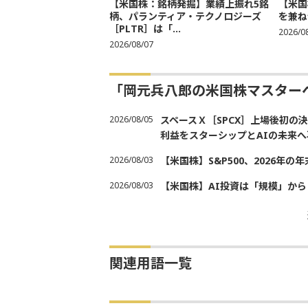
【米国株：銘柄発掘】業績上振れ5銘
【米国
柄、パランティア・テクノロジーズ
を兼ね
［PLTR］は「...
2026/0
2026/08/07
「岡元兵八郎の米国株マスター
2026/08/05
スペースＸ［SPCX］上場後初
利益をスターシップとAIの未来へ
2026/08/03
【米国株】S&P500、2026年
2026/08/03
【米国株】AI投資は「規模」から
関連用語一覧