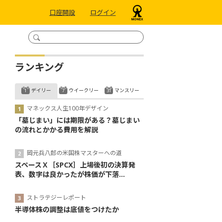
口座開設
ログイン
ランキング
デイリー
ウイークリー
マンスリー
マネックス人生100年デザイン
「墓じまい」には期限がある？墓じまい
の流れとかかる費用を解説
岡元兵八郎の米国株マスターへの道
スペースＸ［SPCX］上場後初の決算発
表、数字は良かったが株価が下落...
ストラテジーレポート
半導体株の調整は底値をつけたか