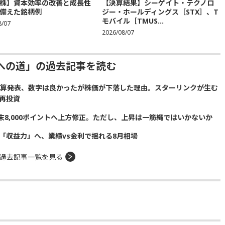
株】資本効率の改善と成長性
【決算結果】シーゲイト・テクノロ
備えた銘柄例
ジー・ホールディングス［STX］、T
モバイル［TMUS...
8/07
2026/08/07
への道」の過去記事を読む
の決算発表、数字は良かったが株価が下落した理由。スターリンクが生む
再投資
の年末8,000ポイントへ上方修正。ただし、上昇は一筋縄ではいかないか
「収益力」へ、業績vs金利で揺れる8月相場
過去記事一覧を見る