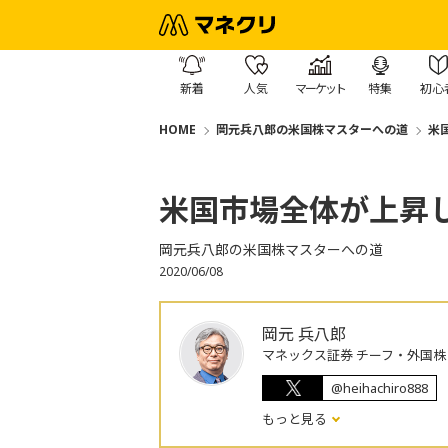
新着
人気
マーケット
特集
初心
HOME
岡元兵八郎の米国株マスターへの道
米
米国市場全体が上昇
岡元兵八郎の米国株マスターへの道
2020/06/08
岡元 兵八郎
マネックス証券 チーフ・外国
@heihachiro888
もっと見る