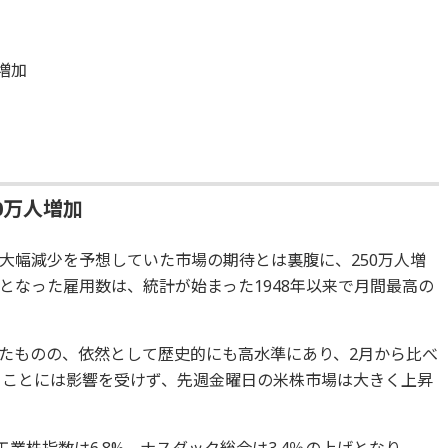
増加
0万人増加
大幅減少を予想していた市場の期待とは裏腹に、250万人増
となった雇用数は、統計が始まった1948年以来で月間最高の
低下したものの、依然として歴史的にも高水準にあり、2月から比べ
あることには影響を受けず、先週金曜日の米株市場は大きく上昇
ウ工業株指数は6.8%、ナスダック総合は3.4％の上げとなり、