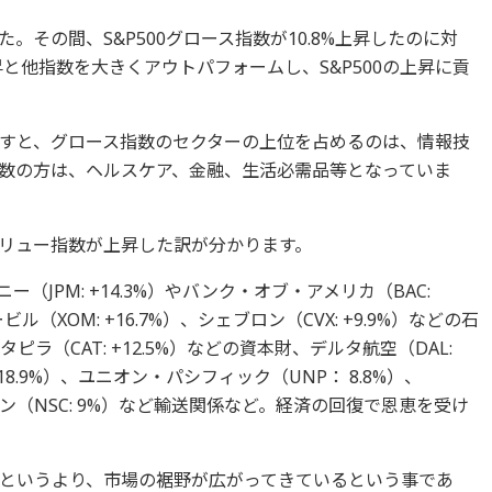
ました。その間、S&P500グロース指数が10.8%上昇したのに対
%上昇と他指数を大きくアウトパフォームし、S&P500の上昇に貢
すと、グロース指数のセクターの上位を占めるのは、情報技
数の方は、ヘルスケア、金融、生活必需品等となっていま
リュー指数が上昇した訳が分かります。
（JPM: +14.3%）やバンク・オブ・アメリカ（BAC:
（XOM: +16.7%）、シェブロン（CVX: +9.9%）などの石
ャタピラ（CAT: +12.5%）などの資本財、デルタ航空（DAL:
18.9%）、ユニオン・パシフィック（UNP： 8.8%）、
・サザン（NSC: 9%）など輸送関係など。経済の回復で恩恵を受け
というより、市場の裾野が広がってきているという事であ