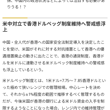
係、中国内の政治状況などによっては注目する必要があ
りうる！？
米中対立で香港ドルペッグ制度維持へ警戒感浮
上
中国・全人代が香港への国家安全法制定導入を決定したこ
とを受け、米国がそれに対する対抗措置として香港への優
遇措置廃止の動きに出たことで、香港の通貨制度、香港ド
ルを米ドルに連動させる米ドルペック制度維持への警戒感
も浮上しているという。
米ドルペッグ制度とは、1米ドル=7.75～７.85香港ドルとい
った極めて狭いレンジでの管理相場。中心レートを決め
て、それから±1%程度の範囲で推移するべく管理するもの
だが、今後米国が香港の銀行による米ドル資金の入手を制
限するようなことになった場合、レンジ内での維持管理が