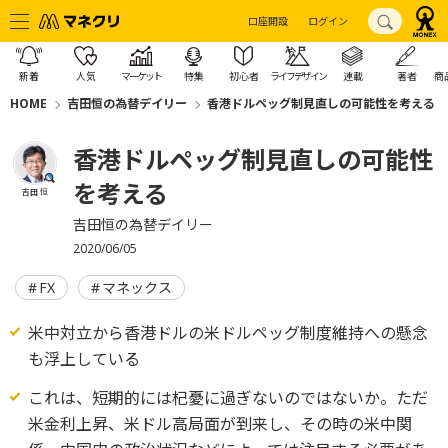
口座開設
ログイン
新着
人気
マーケット
特集
初心者
ライフデザイン
連載
著者
商
HOME
吉田恒の為替デイリー
香港ドルペッグ制見直しの可能性を考える
香港ドルペッグ制見直しの可能性
を考える
吉田 恒
吉田恒の為替デイリー
2020/06/05
FX
マネックス
米中対立から香港ドルの米ドルペッグ制度維持への懸念
も浮上している
これは、短期的には杞憂に過ぎないのではないか。ただ
米金利上昇、米ドル高局面が到来し、その時の米中関