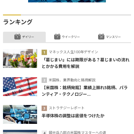
ランキング
デイリー
ウイークリー
マンスリー
マネックス人生100年デザイン
「墓じまい」には期限がある？墓じまいの流れ
とかかる費用を解説
米国株、業界動向と銘柄解説
【米国株：銘柄発掘】業績上振れ5銘柄、パラ
ンティア・テクノロジー...
ストラテジーレポート
半導体株の調整は底値をつけたか
岡元兵八郎の米国株マスターへの道