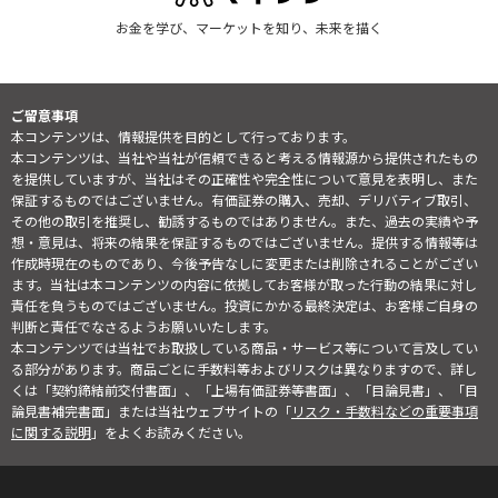
お金を学び、マーケットを知り、未来を描く
ご留意事項
本コンテンツは、情報提供を目的として行っております。
本コンテンツは、当社や当社が信頼できると考える情報源から提供されたもの
を提供していますが、当社はその正確性や完全性について意見を表明し、また
保証するものではございません。有価証券の購入、売却、デリバティブ取引、
その他の取引を推奨し、勧誘するものではありません。また、過去の実績や予
想・意見は、将来の結果を保証するものではございません。提供する情報等は
作成時現在のものであり、今後予告なしに変更または削除されることがござい
ます。当社は本コンテンツの内容に依拠してお客様が取った行動の結果に対し
責任を負うものではございません。投資にかかる最終決定は、お客様ご自身の
判断と責任でなさるようお願いいたします。
本コンテンツでは当社でお取扱している商品・サービス等について言及してい
る部分があります。商品ごとに手数料等およびリスクは異なりますので、詳し
くは「契約締結前交付書面」、「上場有価証券等書面」、「目論見書」、「目
論見書補完書面」または当社ウェブサイトの「
リスク・手数料などの重要事項
に関する説明
」をよくお読みください。