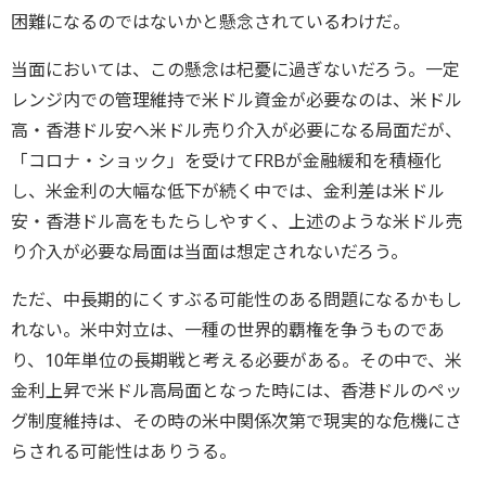
困難になるのではないかと懸念されているわけだ。
当面においては、この懸念は杞憂に過ぎないだろう。一定
レンジ内での管理維持で米ドル資金が必要なのは、米ドル
高・香港ドル安へ米ドル売り介入が必要になる局面だが、
「コロナ・ショック」を受けてFRBが金融緩和を積極化
し、米金利の大幅な低下が続く中では、金利差は米ドル
安・香港ドル高をもたらしやすく、上述のような米ドル売
り介入が必要な局面は当面は想定されないだろう。
ただ、中長期的にくすぶる可能性のある問題になるかもし
れない。米中対立は、一種の世界的覇権を争うものであ
り、10年単位の長期戦と考える必要がある。その中で、米
金利上昇で米ドル高局面となった時には、香港ドルのペッ
グ制度維持は、その時の米中関係次第で現実的な危機にさ
らされる可能性はありうる。