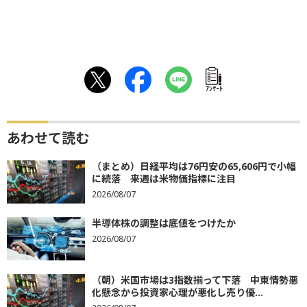
ｱﾝｹｰﾄ
あわせて読む
（まとめ）日経平均は76円安の65,606円で小幅
に続落 来週は米物価指標に注目
2026/08/07
半導体株の調整は底値をつけたか
2026/08/07
（朝）米国市場は3指数揃って下落 中東情勢悪
化懸念から投資家心理が悪化し売り優...