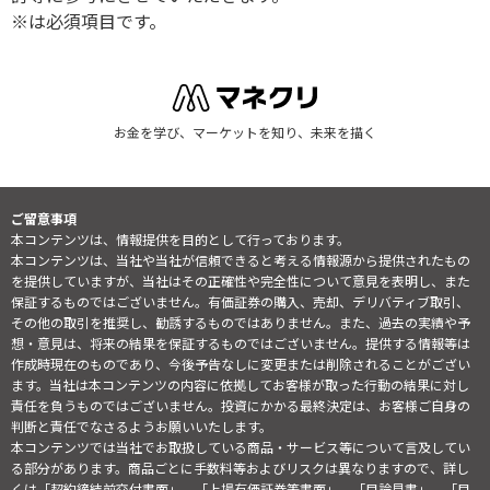
※は必須項目です。
お金を学び、マーケットを知り、未来を描く
ご留意事項
本コンテンツは、情報提供を目的として行っております。
本コンテンツは、当社や当社が信頼できると考える情報源から提供されたもの
を提供していますが、当社はその正確性や完全性について意見を表明し、また
保証するものではございません。有価証券の購入、売却、デリバティブ取引、
その他の取引を推奨し、勧誘するものではありません。また、過去の実績や予
想・意見は、将来の結果を保証するものではございません。提供する情報等は
作成時現在のものであり、今後予告なしに変更または削除されることがござい
ます。当社は本コンテンツの内容に依拠してお客様が取った行動の結果に対し
責任を負うものではございません。投資にかかる最終決定は、お客様ご自身の
判断と責任でなさるようお願いいたします。
本コンテンツでは当社でお取扱している商品・サービス等について言及してい
る部分があります。商品ごとに手数料等およびリスクは異なりますので、詳し
くは「契約締結前交付書面」、「上場有価証券等書面」、「目論見書」、「目