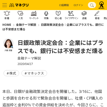
口座開設
ログイン
新着
人気
マーケット
特集
初心者
ライフデザイン
連載
著者
商
HOME
金融テーマ解説
日銀政策決定会合：企業にはプラスでも、銀行に
は不安感まだ燻る
日銀政策決定会合：企業にはプラ
スでも、銀行には不安感まだ燻る
大槻 奈那
金融テーマ解説
2020/04/27
株式
マネックス
本日、日銀が金融政策決定会合を開催した。3/16に、他国
と歩調を合わせる形で緊急会合を開催し、社債・CP購入の
追加枠と金利0％での資金供給を決めたが、今回さらに、こ