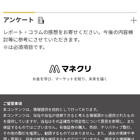
アンケート
レポート・コラムの感想をお寄せください。今後の内容検
討等に参考にさせていただきます。
※は必須項目です。
お金を学び、マーケットを知り、未来を描く
ご留意事項
本コンテンツは、情報提供を目的として行っております。
本コンテンツは、当社や当社が信頼できると考える情報源から提供されたもの
を提供していますが、当社はその正確性や完全性について意見を表明し、また
保証するものではございません。有価証券の購入、売却、デリバティブ取引、
その他の取引を推奨し、勧誘するものではありません。また、過去の実績や予
想・意見は、将来の結果を保証するものではございません。提供する情報等は