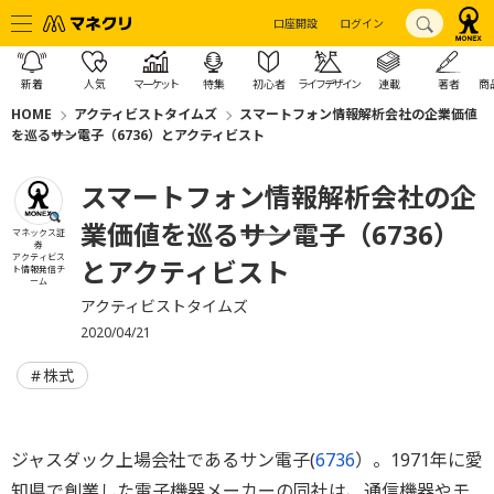
口座開設
ログイン
新着
人気
マーケット
特集
初心者
ライフデザイン
連載
著者
商
HOME
アクティビストタイムズ
スマートフォン情報解析会社の企業価値
を巡る――サン電子（6736）とアクティビスト
スマートフォン情報解析会社の企
業価値を巡る――サン電子（6736）
マネックス証
券
アクティビス
とアクティビスト
ト情報発信チ
ーム
アクティビストタイムズ
2020/04/21
株式
ジャスダック上場会社であるサン電子(
6736
）。1971年に愛
知県で創業した電子機器メーカーの同社は、通信機器やモ