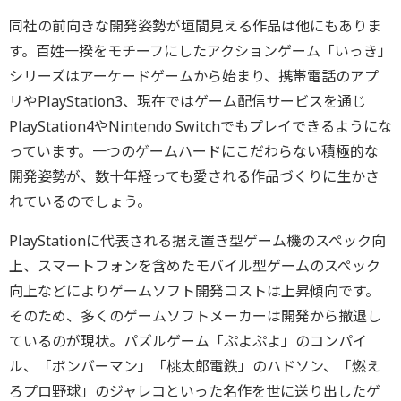
同社の前向きな開発姿勢が垣間見える作品は他にもありま
す。百姓一揆をモチーフにしたアクションゲーム「いっき」
シリーズはアーケードゲームから始まり、携帯電話のアプ
リやPlayStation3、現在ではゲーム配信サービスを通じ
PlayStation4やNintendo Switchでもプレイできるようにな
っています。一つのゲームハードにこだわらない積極的な
開発姿勢が、数十年経っても愛される作品づくりに生かさ
れているのでしょう。
PlayStationに代表される据え置き型ゲーム機のスペック向
上、スマートフォンを含めたモバイル型ゲームのスペック
向上などによりゲームソフト開発コストは上昇傾向です。
そのため、多くのゲームソフトメーカーは開発から撤退し
ているのが現状。パズルゲーム「ぷよぷよ」のコンパイ
ル、「ボンバーマン」「桃太郎電鉄」のハドソン、「燃え
ろプロ野球」のジャレコといった名作を世に送り出したゲ