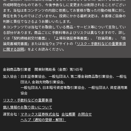
作成時現在のものであり、今後予告なしに変更または削除されることがござい
ます。当社は本コンテンツの内容に依拠してお客様が取った行動の結果に対し
責任を負うものではございません。投資にかかる最終決定は、お客様ご自身の
判断と責任でなさるようお願いいたします。
本コンテンツでは当社でお取扱している商品・サービス等について言及してい
る部分があります。商品ごとに手数料等およびリスクは異なりますので、詳し
くは「契約締結前交付書面」、「上場有価証券等書面」、「目論見書」、「目
論見書補完書面」または当社ウェブサイトの「
リスク・手数料などの重要事項
に関する説明
」をよくお読みください。
金融商品取引業者 関東財務局長（金商）第165号
日本証券業協会、一般社団法人 第二種金融商品取引業協会、一般社
団法人 金融先物取引業協会、
一般社団法人 日本暗号資産等取引業協会、一般社団法人 資産運用業
協会
リスク・手数料などの重要事項
個人情報のお取り扱いについて
マネックス証券株式会社
会社概要
お問合せ
ヘルプ（通知の登録・解除）