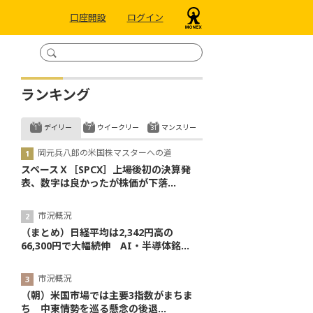
口座開設
ログイン
ランキング
デイリー
ウイークリー
マンスリー
岡元兵八郎の米国株マスターへの道
スペースＸ［SPCX］上場後初の決算発
表、数字は良かったが株価が下落...
市況概況
（まとめ）日経平均は2,342円高の
66,300円で大幅続伸 AI・半導体銘...
市況概況
（朝）米国市場では主要3指数がまちま
ち 中東情勢を巡る懸念の後退...