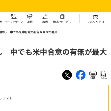
者
ライフデザイン
連載
著者
商
品・
サービス
マネクリとは
白押し 中でも米中合意の有無が最大の焦点
し 中でも米中合意の有無が最大
印刷
ｱﾝｹｰﾄ
テジスト