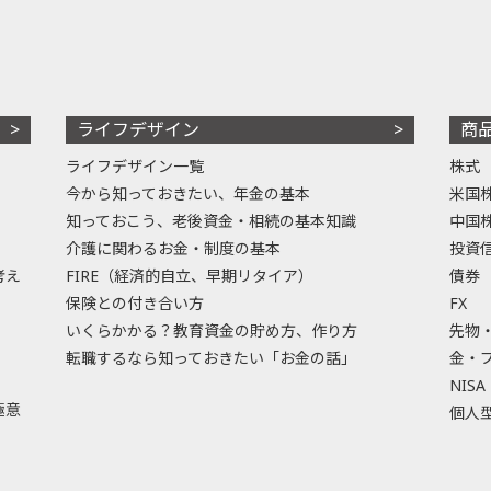
ライフデザイン
商
ライフデザイン一覧
株式
今から知っておきたい、年金の基本
米国
知っておこう、老後資金・相続の基本知識
中国
介護に関わるお金・制度の基本
投資
考え
FIRE（経済的自立、早期リタイア）
債券
保険との付き合い方
FX
いくらかかる？教育資金の貯め方、作り方
先物
転職するなら知っておきたい「お金の話」
金・
NISA
極意
個人型