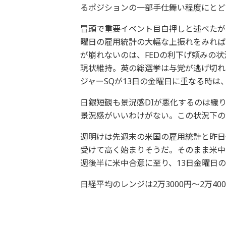
るポジションの一部手仕舞い程度にとど
冒頭で重要イベント目白押しと述べたが
曜日の雇用統計の大幅な上振れをみれば
が崩れないのは、FEDの利下げ頼みの状
現状維持。英の総選挙は与党が逃げ切れ
ジャーSQが13日の金曜日に重なる時は
日銀短観も景況感DIが悪化するのは織
景況感がいいわけがない。この状況下の
週明けは先週末の米国の雇用統計と昨日
受けて高く始まりそうだ。そのまま米中
週後半に米中合意に至り、13日金曜日
日経平均のレンジは2万3000円～2万40