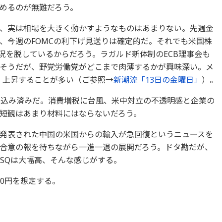
めるのが無難だろう。
、実は相場を大きく動かすようなものはあまりない。先週金
、今週のFOMCの利下げ見送りは確定的だ。それでも米国株
況を脱しているからだろう。ラガルド新体制のECB理事会も
そうだが、野党労働党がどこまで肉薄するかが興味深い。メ
、上昇することが多い（ご参照→
新潮流「13日の金曜日」
）。
り込み済みだ。消費増税に台風、米中対立の不透明感と企業の
短観はあまり材料にはならないだろう。
発表された中国の米国からの輸入が急回復というニュースを
合意の報を待ちながら一進一退の展開だろう。ドタ勘だが、
のSQは大幅高、そんな感じがする。
00円を想定する。