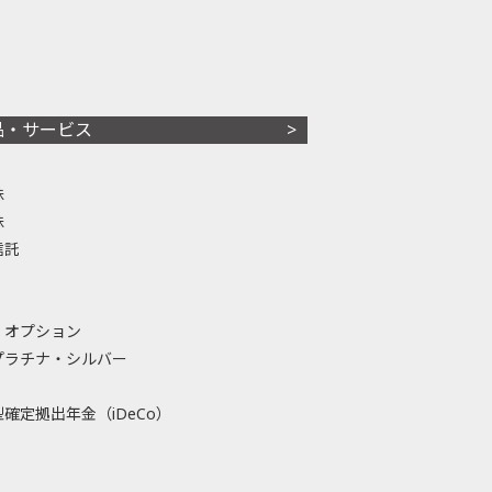
品・サービス
株
株
信託
・オプション
プラチナ・シルバー
確定拠出年金（iDeCo）