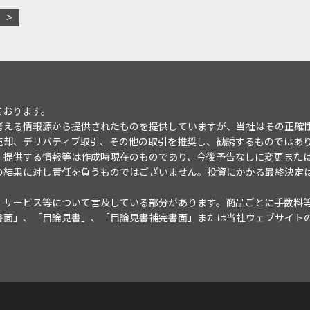
ております。
考える情報源から提供されたものを提供していますが、当社はその正確
売却、デリバティブ取引、その他の取引を推奨し、勧誘するものではあ
。提供する情報等は作成時現在のものであり、今後予告なしに変更また
の結果に対し責任を負うものではございません。投資にかかる最終決定
・サービス等について言及している部分があります。商品ごとに手数料
書面」、「目論見書」、「目論見書補完書面」または当社ウェブサイト