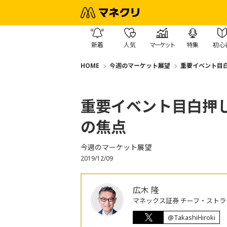
新着
人気
マーケット
特集
初心
HOME
今週のマーケット展望
重要イベント目
重要イベント目白押
の焦点
今週のマーケット展望
2019/12/09
広木 隆
マネックス証券 チーフ・ストラ
@TakashiHiroki