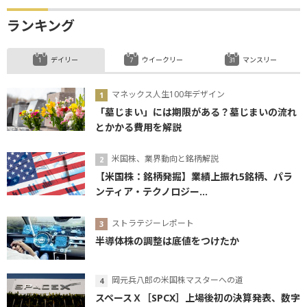
ランキング
デイリー
ウイークリー
マンスリー
マネックス人生100年デザイン
「墓じまい」には期限がある？墓じまいの流れ
とかかる費用を解説
米国株、業界動向と銘柄解説
【米国株：銘柄発掘】業績上振れ5銘柄、パラ
ンティア・テクノロジー...
ストラテジーレポート
半導体株の調整は底値をつけたか
岡元兵八郎の米国株マスターへの道
スペースＸ［SPCX］上場後初の決算発表、数字