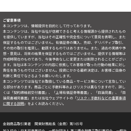
ご留意事項
本コンテンツは、情報提供を目的として行っております。
本コンテンツは、当社や当社が信頼できると考える情報源から提供されたもの
を提供していますが、当社はその正確性や完全性について意見を表明し、また
保証するものではございません。有価証券の購入、売却、デリバティブ取引、
その他の取引を推奨し、勧誘するものではありません。また、過去の実績や予
想・意見は、将来の結果を保証するものではございません。提供する情報等は
作成時現在のものであり、今後予告なしに変更または削除されることがござい
ます。当社は本コンテンツの内容に依拠してお客様が取った行動の結果に対し
責任を負うものではございません。投資にかかる最終決定は、お客様ご自身の
判断と責任でなさるようお願いいたします。
本コンテンツでは当社でお取扱している商品・サービス等について言及してい
る部分があります。商品ごとに手数料等およびリスクは異なりますので、詳し
くは「契約締結前交付書面」、「上場有価証券等書面」、「目論見書」、「目
論見書補完書面」または当社ウェブサイトの「
リスク・手数料などの重要事項
に関する説明
」をよくお読みください。
金融商品取引業者 関東財務局長（金商）第165号
日本証券業協会、一般社団法人 第二種金融商品取引業協会、一般社