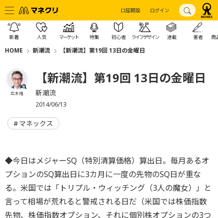
口座開設
ログイン
新着
人気
マーケット
特集
初心者
ライフデザイン
連載
著者
商
HOME
新潮流
【新潮流】第19回 13日の金曜日
【新潮流】第19回 13日の金曜日
新潮流
広木 隆
2014/06/13
マネックス
◆今日はメジャーSQ（特別清算価格）算出日。毎月あるオ
プションのSQ算出日に3カ月に一度の先物のSQ日が重な
る。米国では「トリプル・ウィッチング（3人の魔女）」と
言って相場が荒れると警戒される日だ（米国では株価指数
先物、株価指数オプション、それに個別株オプションの3つ