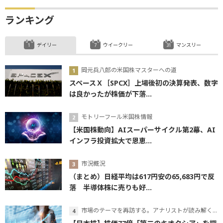
ランキング
デイリー
ウイークリー
マンスリー
岡元兵八郎の米国株マスターへの道
スペースＸ［SPCX］上場後初の決算発表、数字
は良かったが株価が下落...
モトリーフール米国株情報
【米国株動向】AIスーパーサイクル第2幕、AI
インフラ投資拡大で恩恵...
市況概況
（まとめ）日経平均は617円安の65,683円で反
落 半導体株に売りも好...
市場のテーマを再訪する。アナリストが読み解くテーマの本質