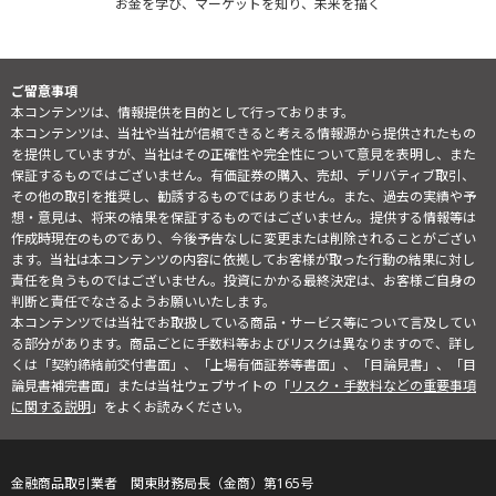
お金を学び、マーケットを知り、未来を描く
ご留意事項
本コンテンツは、情報提供を目的として行っております。
本コンテンツは、当社や当社が信頼できると考える情報源から提供されたもの
を提供していますが、当社はその正確性や完全性について意見を表明し、また
保証するものではございません。有価証券の購入、売却、デリバティブ取引、
その他の取引を推奨し、勧誘するものではありません。また、過去の実績や予
想・意見は、将来の結果を保証するものではございません。提供する情報等は
作成時現在のものであり、今後予告なしに変更または削除されることがござい
ます。当社は本コンテンツの内容に依拠してお客様が取った行動の結果に対し
責任を負うものではございません。投資にかかる最終決定は、お客様ご自身の
判断と責任でなさるようお願いいたします。
本コンテンツでは当社でお取扱している商品・サービス等について言及してい
る部分があります。商品ごとに手数料等およびリスクは異なりますので、詳し
くは「契約締結前交付書面」、「上場有価証券等書面」、「目論見書」、「目
論見書補完書面」または当社ウェブサイトの「
リスク・手数料などの重要事項
に関する説明
」をよくお読みください。
金融商品取引業者 関東財務局長（金商）第165号