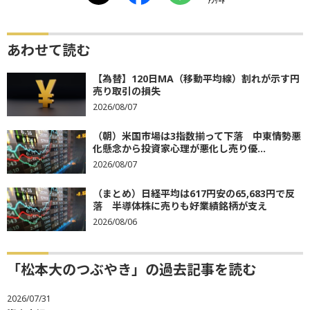
ｱﾝｹｰﾄ
あわせて読む
【為替】120日MA（移動平均線）割れが示す円
売り取引の損失
2026/08/07
（朝）米国市場は3指数揃って下落 中東情勢悪
化懸念から投資家心理が悪化し売り優...
2026/08/07
（まとめ）日経平均は617円安の65,683円で反
落 半導体株に売りも好業績銘柄が支え
2026/08/06
「松本大のつぶやき」の過去記事を読む
2026/07/31