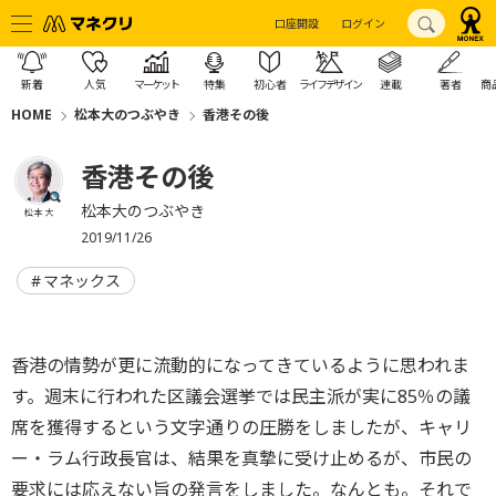
口座開設
ログイン
新着
人気
マーケット
特集
初心者
ライフデザイン
連載
著者
商
HOME
松本大のつぶやき
香港その後
香港その後
松本大のつぶやき
松本 大
2019/11/26
マネックス
香港の情勢が更に流動的になってきているように思われま
す。週末に行われた区議会選挙では民主派が実に85％の議
席を獲得するという文字通りの圧勝をしましたが、キャリ
ー・ラム行政長官は、結果を真摯に受け止めるが、市民の
要求には応えない旨の発言をしました。なんとも。それで