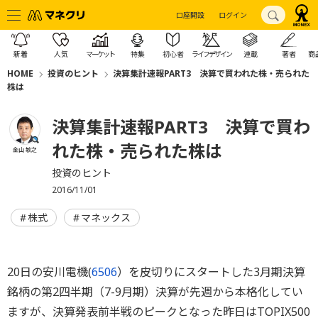
口座開設
ログイン
新着
人気
マーケット
特集
初心者
ライフデザイン
連載
著者
商
HOME
投資のヒント
決算集計速報PART3 決算で買われた株・売られた
株は
決算集計速報PART3 決算で買わ
れた株・売られた株は
金山 敏之
投資のヒント
2016/11/01
株式
マネックス
20日の安川電機(
6506
）を皮切りにスタートした3月期決算
銘柄の第2四半期（7-9月期）決算が先週から本格化してい
ますが、決算発表前半戦のピークとなった昨日はTOPIX500