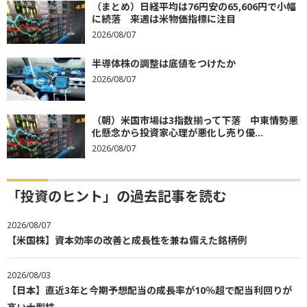
（まとめ）日経平均は76円安の65,606円で小幅
に続落 来週は米物価指標に注目
2026/08/07
半導体株の調整は底値をつけたか
2026/08/07
（朝）米国市場は3指数揃って下落 中東情勢悪
化懸念から投資家心理が悪化し売り優...
2026/08/07
「投資のヒント」の過去記事を読む
2026/08/07
【米国株】資本効率の改善と成長性を兼ね備えた銘柄例
2026/08/03
【日本】直近3年と今期予想配当の成長率が10％超で配当利回りが