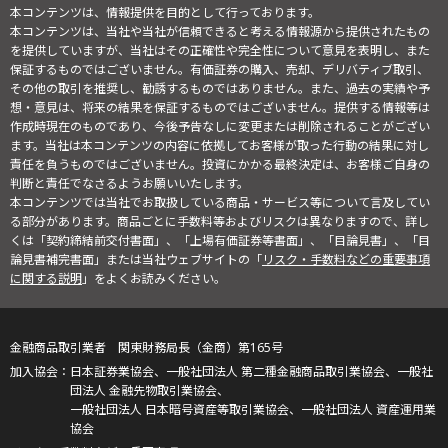
本コンテンツは、情報提供を目的として行っております。
本コンテンツは、当社や当社が信頼できると考える情報源から提供されたもの
を提供していますが、当社はその正確性や完全性について意見を表明し、また
保証するものではございません。有価証券の購入、売却、デリバティブ取引、
その他の取引を推奨し、勧誘するものではありません。また、過去の実績や予
想・意見は、将来の結果を保証するものではございません。提供する情報等は
作成時現在のものであり、今後予告なしに変更または削除されることがござい
ます。当社は本コンテンツの内容に依拠してお客様が取った行動の結果に対し
責任を負うものではございません。投資にかかる最終決定は、お客様ご自身の
判断と責任でなさるようお願いいたします。
本コンテンツでは当社でお取扱している商品・サービス等について言及してい
る部分があります。商品ごとに手数料等およびリスクは異なりますので、詳し
くは「契約締結前交付書面」、「上場有価証券等書面」、「目論見書」、「目
論見書補完書面」または当社ウェブサイトの「
リスク・手数料などの重要事項
に関する説明
」をよくお読みください。
金融商品取引業者 関東財務局長（金商）第165号
日本証券業協会、一般社団法人 第二種金融商品取引業協会、一般社
団法人 金融先物取引業協会、
一般社団法人 日本暗号資産等取引業協会、一般社団法人 資産運用業
協会