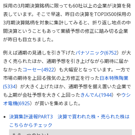
採用の3月期決算銘柄に限っても60社以上の企業が決算を発
表しています。そこで早速、昨日の決算をTOPIX500採用の
3月期決算銘柄を対象に集計してみると、折り返し地点の中
間決算ということもあって業績予想の修正に踏み切る企業
が昨日も目立ちました。
例えば通期の見通しを引き下げた
パナソニック(
6752
）が大
きく売られたほか、通期予想を引き上げながら期待に届か
なかった
コーセー(
4922
）も大幅安となっています。一方で
市場の期待を上回る強気の上方修正を行った
日本特殊陶業
(
5334
）が大きく上げたほか、通期予想を据え置いた企業で
も上期が会社予想を大きく上回った
きんでん(
1944
）や
ウシ
オ電機(
6925
）が買いを集めました。
決算集計速報PART3 決算で買われた株・売られた株は
こちらからチェック