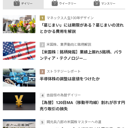
デイリー
ウイークリー
マンスリー
マネックス人生100年デザイン
「墓じまい」には期限がある？墓じまいの流れ
とかかる費用を解説
米国株、業界動向と銘柄解説
【米国株：銘柄発掘】業績上振れ5銘柄、パラ
ンティア・テクノロジー...
ストラテジーレポート
半導体株の調整は底値をつけたか
吉田恒の為替デイリー
【為替】120日MA（移動平均線）割れが示す円
売り取引の損失
岡元兵八郎の米国株マスターへの道