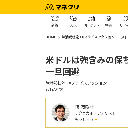
新着
人気
マーケット
特集
初心
HOME
陳満咲杜流 FXプライスアクション
米ド
米ドルは強含みの保
一旦回避
陳満咲杜流 FXプライスアクション
2019/04/01
陳 満咲杜
テクニカル・アナリスト
もっと見る