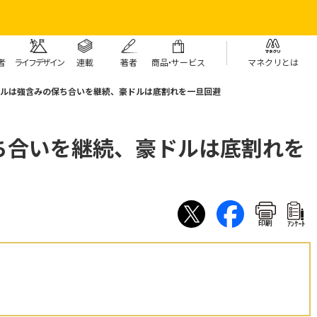
者
ライフデザイン
連載
著者
商
品・
サービス
マネクリとは
ルは強含みの保ち合いを継続、豪ドルは底割れを一旦回避
ち合いを継続、豪ドルは底割れを
印刷
ｱﾝｹｰﾄ