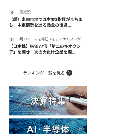
市況概況
（朝）米国市場では主要3指数がまちま
ち 中東情勢を巡る懸念の後退...
市場のテーマを再訪する。アナリストが読み解くテーマの本質
【日本株】株価77倍「第二のキオクシ
ア」を探せ！次の大化け企業を探...
ランキング一覧を見る