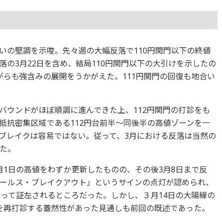
いの堅調を示唆。先々週の大幅反落で110円関門以下の終値
の3月22日を含め、結局110円関門以下の大引けを示したの
がらも強含みの展開をうかがえた。111円関門の回復も地合い
バウンドがほぼ順調に進んできた上、112円関門の打診をも
抵抗密集区域である112円台前半～同後半の高値ゾーンを一
ブレイクは容易ではない。従って、3月における反落は当然の
た。
月1日の高値をわずか更新したものの、その後3月8日まで反
ールス・ブレイクアウト」というサインの点灯が認められ、
をもって証左されるところだった。しかし、３月14日の大陽線の
2円を再打診する蓋然性があった見通しも前回の既述であった。