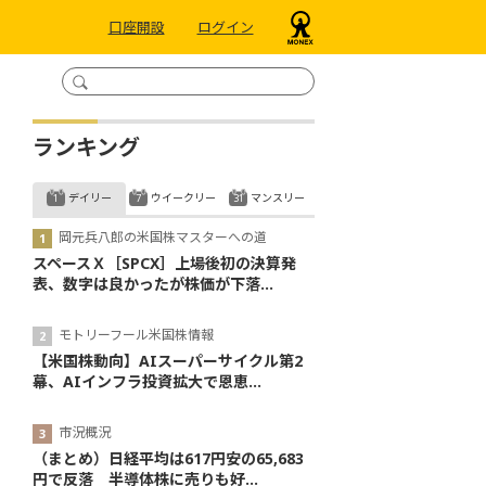
口座開設
ログイン
ランキング
デイリー
ウイークリー
マンスリー
岡元兵八郎の米国株マスターへの道
スペースＸ［SPCX］上場後初の決算発
表、数字は良かったが株価が下落...
モトリーフール米国株情報
【米国株動向】AIスーパーサイクル第2
幕、AIインフラ投資拡大で恩恵...
市況概況
（まとめ）日経平均は617円安の65,683
円で反落 半導体株に売りも好...