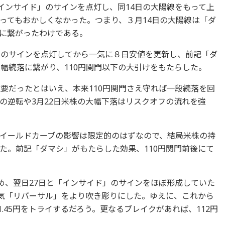
インサイド」のサインを点灯し、同14日の大陽線をもって上
ってもおかしくなかった。つまり、３月14日の大陽線は「ダ
に繋がったわけである。
」のサインを点灯してから一気に８日安値を更新し、前記「ダ
幅続落に繋がり、110円関門以下の大引けをもたらした。
重要だったとはいえ、本来110円関門さえ守れば一段続落を回
の逆転や3月22日米株の大幅下落はリスクオフの流れを強
イールドカーブの影響は限定的のはずなので、結局米株の持
た。前記「ダマシ」がもたらした効果、110円関門前後にて
高め、翌日27日と「インサイド」のサインをほぼ形成していた
強気「リバーサル」をより吹き彫りにした。ゆえに、これから
1.45円をトライするだろう。更なるブレイクがあれば、112円