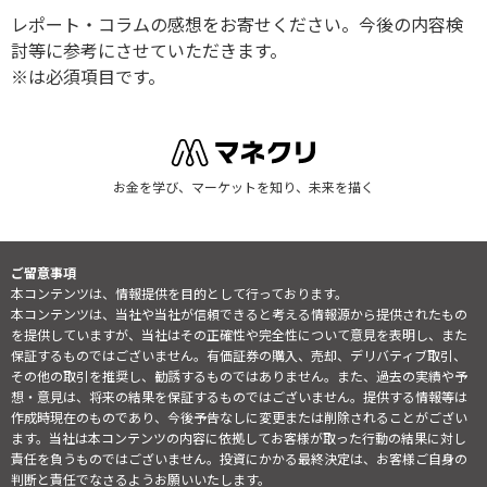
レポート・コラムの感想をお寄せください。今後の内容検
討等に参考にさせていただきます。
※は必須項目です。
お金を学び、マーケットを知り、未来を描く
ご留意事項
本コンテンツは、情報提供を目的として行っております。
本コンテンツは、当社や当社が信頼できると考える情報源から提供されたもの
を提供していますが、当社はその正確性や完全性について意見を表明し、また
保証するものではございません。有価証券の購入、売却、デリバティブ取引、
その他の取引を推奨し、勧誘するものではありません。また、過去の実績や予
想・意見は、将来の結果を保証するものではございません。提供する情報等は
作成時現在のものであり、今後予告なしに変更または削除されることがござい
ます。当社は本コンテンツの内容に依拠してお客様が取った行動の結果に対し
責任を負うものではございません。投資にかかる最終決定は、お客様ご自身の
判断と責任でなさるようお願いいたします。