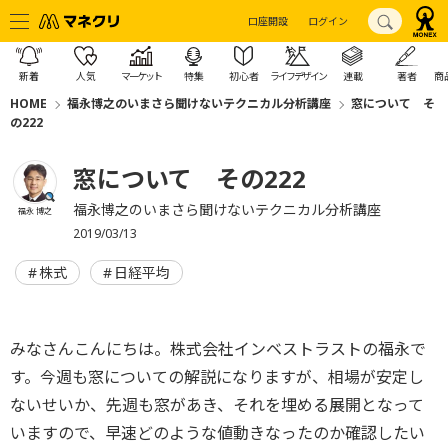
口座開設
ログイン
新着
人気
マーケット
特集
初心者
ライフデザイン
連載
著者
商
HOME
福永博之のいまさら聞けないテクニカル分析講座
窓について そ
の222
窓について その222
福永博之のいまさら聞けないテクニカル分析講座
福永 博之
2019/03/13
株式
日経平均
みなさんこんにちは。株式会社インベストラストの福永で
す。今週も窓についての解説になりますが、相場が安定し
ないせいか、先週も窓があき、それを埋める展開となって
いますので、早速どのような値動きなったのか確認したい