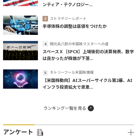
ンティア・テクノロジー...
ストラテジーレポート
半導体株の調整は底値をつけたか
岡元兵八郎の米国株マスターへの道
スペースＸ［SPCX］上場後初の決算発表、数字
は良かったが株価が下落...
モトリーフール米国株情報
【米国株動向】AIスーパーサイクル第2幕、AI
インフラ投資拡大で恩恵...
ランキング一覧を見る
アンケート