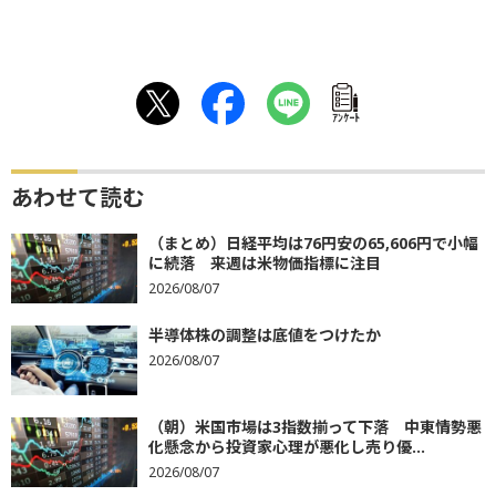
ｱﾝｹｰﾄ
あわせて読む
（まとめ）日経平均は76円安の65,606円で小幅
に続落 来週は米物価指標に注目
2026/08/07
半導体株の調整は底値をつけたか
2026/08/07
（朝）米国市場は3指数揃って下落 中東情勢悪
化懸念から投資家心理が悪化し売り優...
2026/08/07