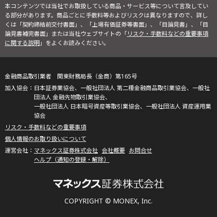
本コンテンツでは当社でお取扱している商品・サービス等について言及してい
る部分があります。商品ごとに手数料等およびリスクは異なりますので、詳し
くは「契約締結前交付書面」、「上場有価証券等書面」、「目論見書」、「目
論見書補完書面」または当社ウェブサイトの「
リスク・手数料などの重要事項
に関する説明
」をよくお読みください。
金融商品取引業者 関東財務局長（金商）第165号
日本証券業協会、一般社団法人 第二種金融商品取引業協会、一般社
団法人 金融先物取引業協会、
一般社団法人 日本暗号資産等取引業協会、一般社団法人 資産運用業
協会
リスク・手数料などの重要事項
個人情報のお取り扱いについて
マネックス証券株式会社
会社概要
お問合せ
ヘルプ（通知の登録・解除）
COPYRIGHT © MONEX, Inc.