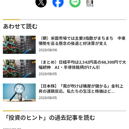
ｱﾝｹｰﾄ
あわせて読む
（朝）米国市場では主要3指数がまちまち 中東
情勢を巡る懸念の後退と好決算が支え
2026/08/06
（まとめ）日経平均は2,342円高の66,300円で大
幅続伸 AI・半導体銘柄がけん引
2026/08/05
【日本株】「風が吹けば桶屋が儲かる」金利上
昇の連鎖反応。私たちの生活と株価はど...
2026/08/05
「投資のヒント」の過去記事を読む