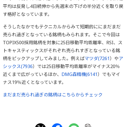
平均は反発し4日続伸から先週末の下げの半分近くを取り戻
す格好となっています。
そうしたなかでもテクニカルからみて短期的ににまだまだ
売られ過ぎとなっている銘柄もみられます。そこで今回は
TOPIX500採用銘柄を対象に25日移動平均乖離率、RSI、ス
トキャスティックスがそれぞれ売られすぎとなっている銘
柄をピックアップしてみました。例えば
マツダ(
7261
）や
ア
シックス(
7936
）では25日移動平均乖離率がマイナス20％
近くまで広がっているほか、
DMG森精機(
6141
）でもマイ
ナス19％近くとなっています。
まだまだ売られ過ぎの銘柄はこちらからチェック