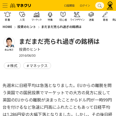
口座開設
ログイン
新着
人気
マーケット
特集
初心者
ライフデザイン
連載
著者
商
HOME
投資のヒント
まだまだ売られ過ぎの銘柄は
まだまだ売られ過ぎの銘柄は
投資のヒント
金山 敏之
2016/06/30
株式
マネックス
先週末に日経平均は急落となりました。EUからの離脱を問
う英国での国民投票でマーケットでの大方の見方に反して
英国のEUからの離脱が決まったことからドル円が一時99円
台を付けるなど急速に円高にふれたこともあって日経平均
は1,286円安の大幅下落となりました。しかし、その後日経