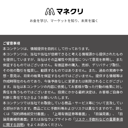
お金を学び、マーケットを知り、未来を描く
ご留意事項
本コンテンツは、情報提供を目的として行っております。
本コンテンツは、当社や当社が信頼できると考える情報源から提供されたもの
を提供していますが、当社はその正確性や完全性について意見を表明し、また
保証するものではございません。有価証券の購入、売却、デリバティブ取引、
その他の取引を推奨し、勧誘するものではありません。また、過去の実績や予
想・意見は、将来の結果を保証するものではございません。提供する情報等は
作成時現在のものであり、今後予告なしに変更または削除されることがござい
ます。当社は本コンテンツの内容に依拠してお客様が取った行動の結果に対し
責任を負うものではございません。投資にかかる最終決定は、お客様ご自身の
判断と責任でなさるようお願いいたします。
本コンテンツでは当社でお取扱している商品・サービス等について言及してい
る部分があります。商品ごとに手数料等およびリスクは異なりますので、詳し
くは「契約締結前交付書面」、「上場有価証券等書面」、「目論見書」、「目
論見書補完書面」または当社ウェブサイトの「
リスク・手数料などの重要事項
に関する説明
」をよくお読みください。