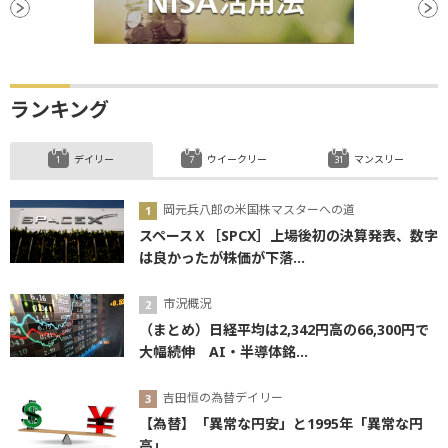
…
ランキング
デイリー
ウイークリー
マンスリー
岡元兵八郎の米国株マスターへの道
スペースＸ［SPCX］上場後初の決算発表、数字
は良かったが株価が下落...
市況概況
（まとめ）日経平均は2,342円高の66,300円で
大幅続伸 AI・半導体銘...
吉田恒の為替デイリー
【為替】「異常な円安」と1995年「異常な円
高」