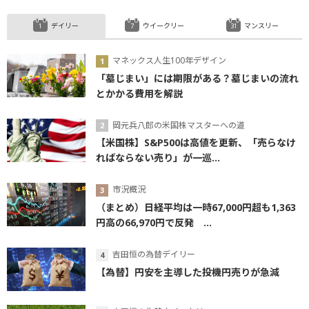
デイリー
ウイークリー
マンスリー
マネックス人生100年デザイン
「墓じまい」には期限がある？墓じまいの流れ
とかかる費用を解説
岡元兵八郎の米国株マスターへの道
【米国株】S&P500は高値を更新、「売らなけ
ればならない売り」が一巡...
市況概況
（まとめ）日経平均は一時67,000円超も1,363
円高の66,970円で反発 ...
吉田恒の為替デイリー
【為替】円安を主導した投機円売りが急減