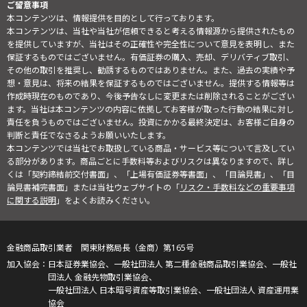
ご留意事項
本コンテンツは、情報提供を目的として行っております。
本コンテンツは、当社や当社が信頼できると考える情報源から提供されたもの
を提供していますが、当社はその正確性や完全性について意見を表明し、また
保証するものではございません。有価証券の購入、売却、デリバティブ取引、
その他の取引を推奨し、勧誘するものではありません。また、過去の実績や予
想・意見は、将来の結果を保証するものではございません。提供する情報等は
作成時現在のものであり、今後予告なしに変更または削除されることがござい
ます。当社は本コンテンツの内容に依拠してお客様が取った行動の結果に対し
責任を負うものではございません。投資にかかる最終決定は、お客様ご自身の
判断と責任でなさるようお願いいたします。
本コンテンツでは当社でお取扱している商品・サービス等について言及してい
る部分があります。商品ごとに手数料等およびリスクは異なりますので、詳し
くは「契約締結前交付書面」、「上場有価証券等書面」、「目論見書」、「目
論見書補完書面」または当社ウェブサイトの「
リスク・手数料などの重要事項
に関する説明
」をよくお読みください。
金融商品取引業者 関東財務局長（金商）第165号
日本証券業協会、一般社団法人 第二種金融商品取引業協会、一般社
団法人 金融先物取引業協会、
一般社団法人 日本暗号資産等取引業協会、一般社団法人 資産運用業
協会