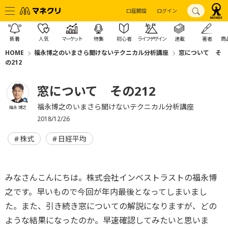
口座開設
ログイン
新着
人気
マーケット
特集
初心者
ライフデザイン
連載
著者
商
HOME
福永博之のいまさら聞けないテクニカル分析講座
窓について そ
の212
窓について その212
福永博之のいまさら聞けないテクニカル分析講座
福永 博之
2018/12/26
株式
日経平均
みなさんこんにちは。株式会社インベストラストの福永博
之です。早いもので今回が年内最後となってしまいまし
た。また、引き続き窓についての解説になりますが、どの
ような結果になったのか。早速確認してみたいと思いま