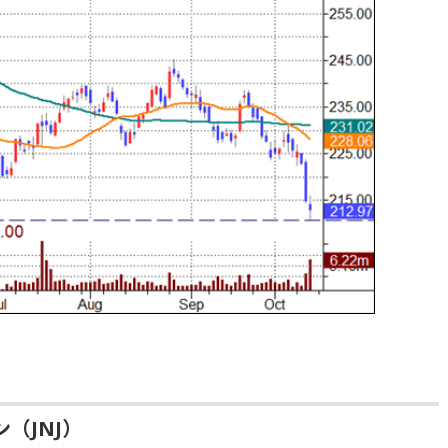
（JNJ）