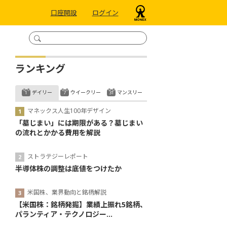
口座開設
ログイン
ランキング
デイリー
ウイークリー
マンスリー
マネックス人生100年デザイン
「墓じまい」には期限がある？墓じまい
の流れとかかる費用を解説
ストラテジーレポート
半導体株の調整は底値をつけたか
米国株、業界動向と銘柄解説
【米国株：銘柄発掘】業績上振れ5銘柄、
パランティア・テクノロジー...