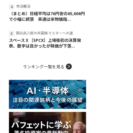
市況概況
（まとめ）日経平均は76円安の65,606円
で小幅に続落 来週は米物価指...
岡元兵八郎の米国株マスターへの道
スペースＸ［SPCX］上場後初の決算発
表、数字は良かったが株価が下落...
ランキング一覧を見る