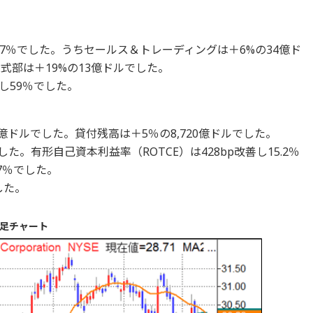
7％でした。うちセールス＆トレーディングは＋6%の34億ド
式部は＋19%の13億ドルでした。
し59％でした。
7億ドルでした。貸付残高は＋5％の8,720億ドルでした。
した。有形自己資本利益率（ROTCE）は428bp改善し15.2％
7％でした。
した。
日足チャート