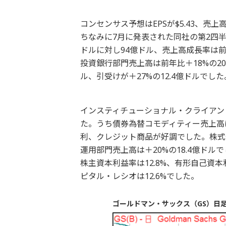
コンセンサス予想はEPSが$5.43、売上高
ちなみに7月に発表された同社の第2四半期決
ドルに対し94億ドル、売上高成長率は前年
投資銀行部門売上高は前年比＋18%の20
ル、引受けが＋27%の12.4億ドルでし
インスティチューショナル・クライアント
た。うち債券為替コモディティー売上高は
利、クレジット商品が好調でした。株式部
運用部門売上高は＋20%の18.4億ドル
株主資本利益率は12.8%、有形自己資本
ピタル・レシオは12.6%でした。
ゴールドマン・サックス（GS）日