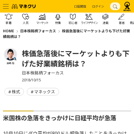
口座開設
ログイン
新着
人気
マーケット
特集
初心者
ライフデザイン
連載
著者
商
HOME
日本株銘柄フォーカス
株価急落後にマーケットよりも下げた好業
績銘柄は？
株価急落後にマーケットよりも下
げた好業績銘柄は？
益嶋 裕
日本株銘柄フォーカス
2018/10/15
株式
マネックス
米国株の急落をきっかけに日経平均が急落
10月10日にダウ平均が800ドル超急落したことをきっかけ