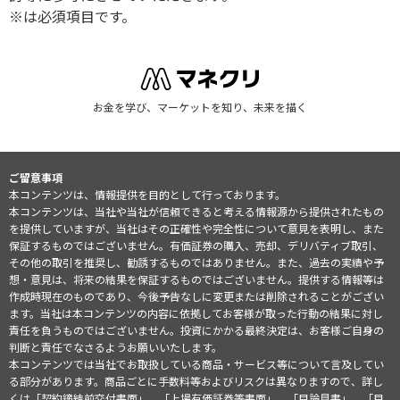
※は必須項目です。
お金を学び、マーケットを知り、未来を描く
ご留意事項
本コンテンツは、情報提供を目的として行っております。
本コンテンツは、当社や当社が信頼できると考える情報源から提供されたもの
を提供していますが、当社はその正確性や完全性について意見を表明し、また
保証するものではございません。有価証券の購入、売却、デリバティブ取引、
その他の取引を推奨し、勧誘するものではありません。また、過去の実績や予
想・意見は、将来の結果を保証するものではございません。提供する情報等は
作成時現在のものであり、今後予告なしに変更または削除されることがござい
ます。当社は本コンテンツの内容に依拠してお客様が取った行動の結果に対し
責任を負うものではございません。投資にかかる最終決定は、お客様ご自身の
判断と責任でなさるようお願いいたします。
本コンテンツでは当社でお取扱している商品・サービス等について言及してい
る部分があります。商品ごとに手数料等およびリスクは異なりますので、詳し
くは「契約締結前交付書面」、「上場有価証券等書面」、「目論見書」、「目