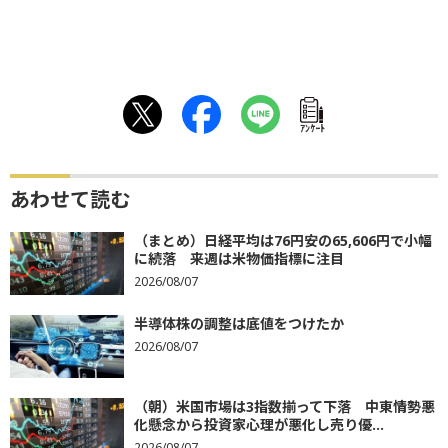
ｱﾝｹｰﾄ
あわせて読む
（まとめ）日経平均は76円安の65,606円で小幅
に続落 来週は米物価指標に注目
2026/08/07
半導体株の調整は底値をつけたか
2026/08/07
（朝）米国市場は3指数揃って下落 中東情勢悪
化懸念から投資家心理が悪化し売り優...
2026/08/07