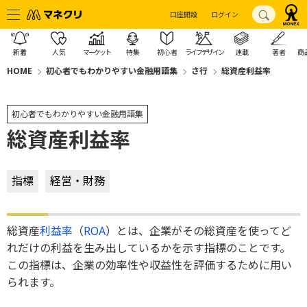
口座開設
ログイン
新着
人気
マーケット
特集
初心者
ライフデザイン
連載
著者
商
HOME
初心者でもわかりやすい金融用語集
さ行
総資産利益率
初心者でもわかりやすい金融用語集
総資産利益率
指標
経営・財務
総資産
利益率
（
ROA
）とは、企業がその総資産を使ってど
れだけの利益を生み出しているかを示す指標のことです。
この指標は、企業の効率性や収益性を評価するために用い
られます。