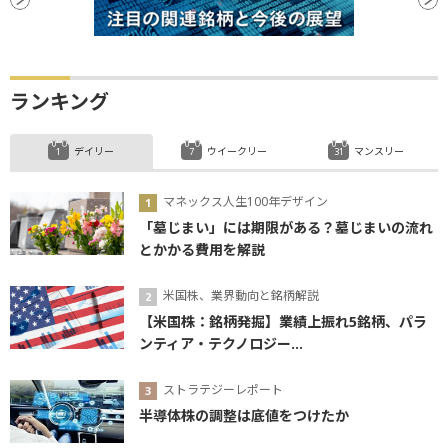
ランキング
デイリー
ウイークリー
マンスリー
マネックス人生100年デザイン
「墓じまい」には期限がある？墓じまいの流れ
とかかる費用を解説
米国株、業界動向と銘柄解説
【米国株：銘柄発掘】業績上振れ5銘柄、パラ
ンティア・テクノロジー...
ストラテジーレポート
半導体株の調整は底値をつけたか