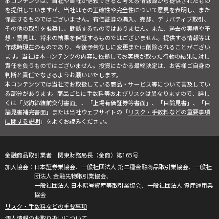
本コンテンツは、当社や当社が信頼できると考える情報源から提供されたもの
を提供していますが、当社はその正確性や完全性について意見を表明し、また
保証するものではございません。有価証券の購入、売却、デリバティブ取引、
その他の取引を推奨し、勧誘するものではありません。また、過去の実績や予
想・意見は、将来の結果を保証するものではございません。提供する情報等は
作成時現在のものであり、今後予告なしに変更または削除されることがござい
ます。当社は本コンテンツの内容に依拠してお客様が取った行動の結果に対し
責任を負うものではございません。投資にかかる最終決定は、お客様ご自身の
判断と責任でなさるようお願いいたします。
本コンテンツでは当社でお取扱している商品・サービス等について言及してい
る部分があります。商品ごとに手数料等およびリスクは異なりますので、詳し
くは「契約締結前交付書面」、「上場有価証券等書面」、「目論見書」、「目
論見書補完書面」または当社ウェブサイトの「
リスク・手数料などの重要事項
に関する説明
」をよくお読みください。
金融商品取引業者 関東財務局長（金商）第165号
日本証券業協会、一般社団法人 第二種金融商品取引業協会、一般社
団法人 金融先物取引業協会、
一般社団法人 日本暗号資産等取引業協会、一般社団法人 資産運用業
協会
リスク・手数料などの重要事項
個人情報のお取り扱いについて