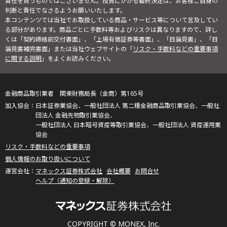
責任を負うものではございません。投資にかかる最終決定は、お客様ご自身の
判断と責任でなさるようお願いいたします。
本コンテンツでは当社でお取扱している商品・サービス等について言及してい
る部分があります。商品ごとに手数料等およびリスクは異なりますので、詳し
くは「契約締結前交付書面」、「上場有価証券等書面」、「目論見書」、「目
論見書補完書面」または当社ウェブサイトの「
リスク・手数料などの重要事項
に関する説明
」をよくお読みください。
金融商品取引業者 関東財務局長（金商）第165号
日本証券業協会、一般社団法人 第二種金融商品取引業協会、一般社
団法人 金融先物取引業協会、
一般社団法人 日本暗号資産等取引業協会、一般社団法人 資産運用業
協会
リスク・手数料などの重要事項
個人情報のお取り扱いについて
マネックス証券株式会社
会社概要
お問合せ
ヘルプ（通知の登録・解除）
COPYRIGHT © MONEX, Inc.