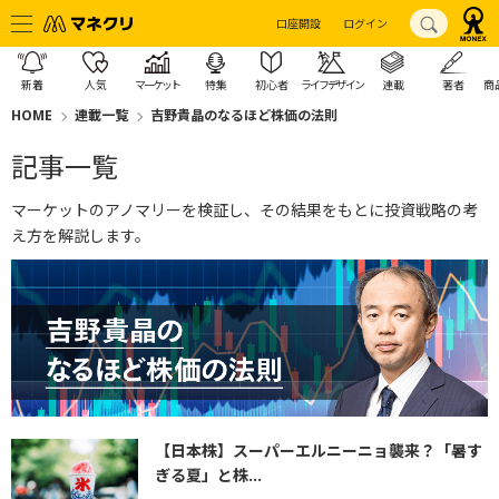
口座開設
ログイン
新着
人気
マーケット
特集
初心者
ライフデザイン
連載
著者
商
HOME
連載一覧
吉野貴晶のなるほど株価の法則
記事一覧
マーケットのアノマリーを検証し、その結果をもとに投資戦略の考
え方を解説します。
【日本株】スーパーエルニーニョ襲来？「暑す
ぎる夏」と株...