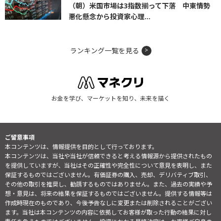
（朝）米国市場は3指数揃って下落 中東情勢
悪化懸念から投資家心理...
ランキング一覧を見る
お金を学び、マーケットを知り、未来を描く
ご留意事項
本コンテンツは、情報提供を目的として行っております。
本コンテンツは、当社や当社が信頼できると考える情報源から提供されたもの
を提供していますが、当社はその正確性や完全性について意見を表明し、また
保証するものではございません。有価証券の購入、売却、デリバティブ取引、
その他の取引を推奨し、勧誘するものではありません。また、過去の実績や予
想・意見は、将来の結果を保証するものではございません。提供する情報等は
作成時現在のものであり、今後予告なしに変更または削除されることがござい
ます。当社は本コンテンツの内容に依拠してお客様が取った行動の結果に対し