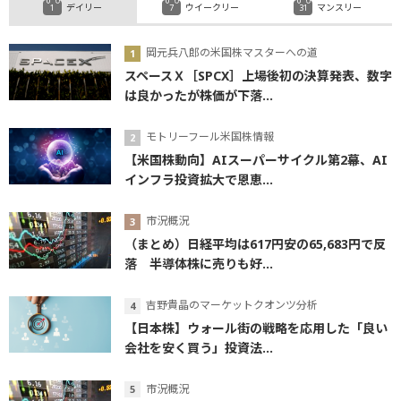
デイリー
ウイークリー
マンスリー
岡元兵八郎の米国株マスターへの道
スペースＸ［SPCX］上場後初の決算発表、数字
は良かったが株価が下落...
モトリーフール米国株情報
【米国株動向】AIスーパーサイクル第2幕、AI
インフラ投資拡大で恩恵...
市況概況
（まとめ）日経平均は617円安の65,683円で反
落 半導体株に売りも好...
吉野貴晶のマーケットクオンツ分析
【日本株】ウォール街の戦略を応用した「良い
会社を安く買う」投資法...
市況概況