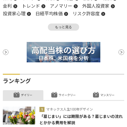
金利
トレンド
アノマリー
外国人投資家
投資家心理
日経平均株価
リスク許容度
ご祝儀相場
下値
売買代金
もっと見る
ランキング
デイリー
ウイークリー
マンスリー
マネックス人生100年デザイン
「墓じまい」には期限がある？墓じまいの流れ
とかかる費用を解説