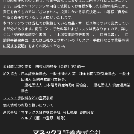
作成時現在のものであり、今後予告なしに変更または削除されることがござい
ます。当社は本コンテンツの内容に依拠してお客様が取った行動の結果に対し
責任を負うものではございません。投資にかかる最終決定は、お客様ご自身の
判断と責任でなさるようお願いいたします。
本コンテンツでは当社でお取扱している商品・サービス等について言及してい
る部分があります。商品ごとに手数料等およびリスクは異なりますので、詳し
くは「契約締結前交付書面」、「上場有価証券等書面」、「目論見書」、「目
論見書補完書面」または当社ウェブサイトの「
リスク・手数料などの重要事項
に関する説明
」をよくお読みください。
金融商品取引業者 関東財務局長（金商）第165号
日本証券業協会、一般社団法人 第二種金融商品取引業協会、一般社
団法人 金融先物取引業協会、
一般社団法人 日本暗号資産等取引業協会、一般社団法人 資産運用業
協会
リスク・手数料などの重要事項
個人情報のお取り扱いについて
マネックス証券株式会社
会社概要
お問合せ
ヘルプ（通知の登録・解除）