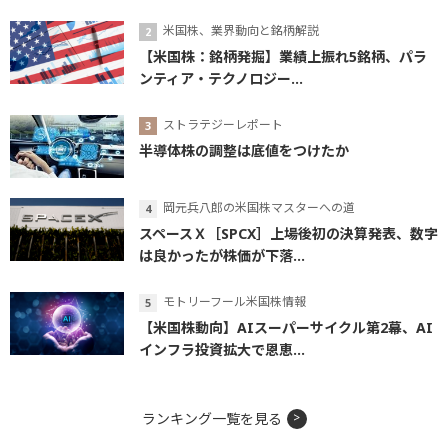
米国株、業界動向と銘柄解説
【米国株：銘柄発掘】業績上振れ5銘柄、パラ
ンティア・テクノロジー...
ストラテジーレポート
半導体株の調整は底値をつけたか
岡元兵八郎の米国株マスターへの道
スペースＸ［SPCX］上場後初の決算発表、数字
は良かったが株価が下落...
モトリーフール米国株情報
【米国株動向】AIスーパーサイクル第2幕、AI
インフラ投資拡大で恩恵...
ランキング一覧を見る