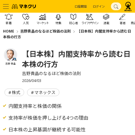
口座開設
ログイン
新着
人気
マーケット
特集
初心者
ライフデザイン
連載
著者
商
HOME
吉野貴晶のなるほど株価の法則
【日本株】内閣支持率から読む日
本株の行方
【日本株】内閣支持率から読む日
本株の行方
吉野 貴晶
吉野貴晶のなるほど株価の法則
2026/04/03
株式
マネックス
内閣支持率と株価の関係
支持率が株価を押し上げる4つの理由
日本株の上昇基調が継続する可能性