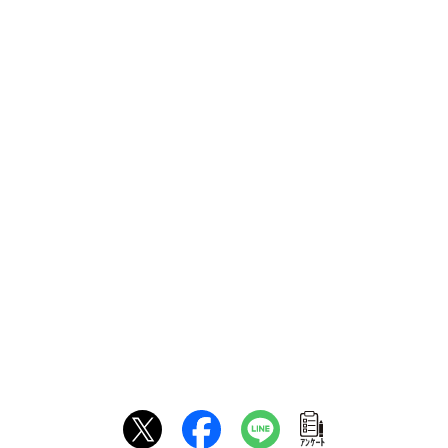
ｱﾝｹｰﾄ