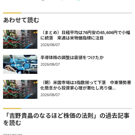
あわせて読む
（まとめ）日経平均は76円安の65,606円で小幅
に続落 来週は米物価指標に注目
2026/08/07
半導体株の調整は底値をつけたか
2026/08/07
（朝）米国市場は3指数揃って下落 中東情勢悪
化懸念から投資家心理が悪化し売り優...
2026/08/07
「吉野貴晶のなるほど株価の法則」の過去記事
を読む