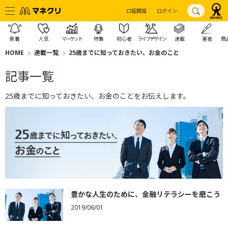
口座開設
ログイン
新着
人気
マーケット
特集
初心者
ライフデザイン
連載
著者
商
HOME
連載一覧
25歳までに知っておきたい、お金のこと
記事一覧
25歳までに知っておきたい、お金のことをお伝えします。
豊かな人生のために、金融リテラシーを磨こう
2019/06/01