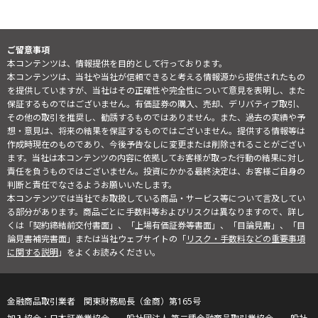
ご留意事項
本コンテンツは、情報提供を目的として行っております。
本コンテンツは、当社や当社が信頼できると考える情報源から提供されたもの
を提供していますが、当社はその正確性や完全性について意見を表明し、また
保証するものではございません。有価証券の購入、売却、デリバティブ取引、
その他の取引を推奨し、勧誘するものではありません。また、過去の実績や予
想・意見は、将来の結果を保証するものではございません。提供する情報等は
作成時現在のものであり、今後予告なしに変更または削除されることがござい
ます。当社は本コンテンツの内容に依拠してお客様が取った行動の結果に対し
責任を負うものではございません。投資にかかる最終決定は、お客様ご自身の
判断と責任でなさるようお願いいたします。
本コンテンツでは当社でお取扱している商品・サービス等について言及してい
る部分があります。商品ごとに手数料等およびリスクは異なりますので、詳し
くは「契約締結前交付書面」、「上場有価証券等書面」、「目論見書」、「目
論見書補完書面」または当社ウェブサイトの「
リスク・手数料などの重要事項
に関する説明
」をよくお読みください。
金融商品取引業者 関東財務局長（金商）第165号