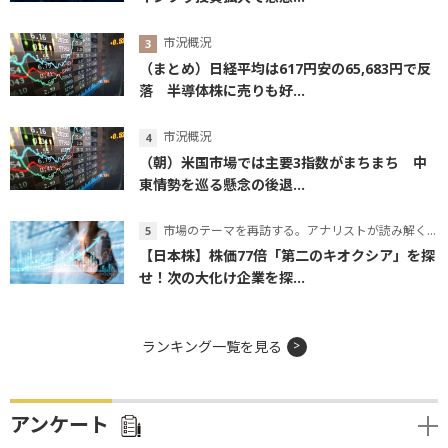
市況概況
（まとめ）日経平均は617円安の65,683円で反
落 半導体株に売りも好...
市況概況
（朝）米国市場では主要3指数がまちまち 中
東情勢を巡る懸念の後退...
市場のテーマを再訪する。アナリストが読み解くテーマの本質
【日本株】株価77倍「第二のキオクシア」を探
せ！次の大化け企業を探...
ランキング一覧を見る
アンケート