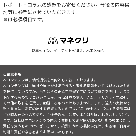
レポート・コラムの感想をお寄せください。今後の内容検
討等に参考にさせていただきます。
※は必須項目です。
お金を学び、マーケットを知り、未来を描く
ご留意事項
本コンテンツは、情報提供を目的として行っております。
本コンテンツは、当社や当社が信頼できると考える情報源から提供されたもの
を提供していますが、当社はその正確性や完全性について意見を表明し、また
保証するものではございません。有価証券の購入、売却、デリバティブ取引、
その他の取引を推奨し、勧誘するものではありません。また、過去の実績や予
想・意見は、将来の結果を保証するものではございません。提供する情報等は
作成時現在のものであり、今後予告なしに変更または削除されることがござい
ます。当社は本コンテンツの内容に依拠してお客様が取った行動の結果に対し
責任を負うものではございません。投資にかかる最終決定は、お客様ご自身の
判断と責任でなさるようお願いいたします。