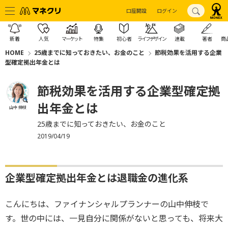
口座開設
ログイン
新着
人気
マーケット
特集
初心者
ライフデザイン
連載
著者
商
HOME
25歳までに知っておきたい、お金のこと
節税効果を活用する企業
型確定拠出年金とは
節税効果を活用する企業型確定拠
出年金とは
山中 伸枝
25歳までに知っておきたい、お金のこと
2019/04/19
企業型確定拠出年金とは退職金の進化系
こんにちは、ファイナンシャルプランナーの山中伸枝で
す。世の中には、一見自分に関係がないと思っても、将来大