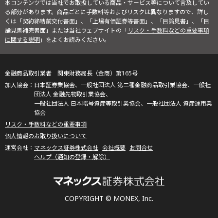
本コンテンツでは当社でお取扱している商品・サービス等について言及してい
る部分があります。商品ごとに手数料等およびリスクは異なりますので、詳し
くは「契約締結前交付書面」、「上場有価証券等書面」、「目論見書」、「目
論見書補完書面」または当社ウェブサイトの「
リスク・手数料などの重要事項
に関する説明
」をよくお読みください。
金融商品取引業者 関東財務局長（金商）第165号
日本証券業協会、一般社団法人 第二種金融商品取引業協会、一般社
団法人 金融先物取引業協会、
一般社団法人 日本暗号資産等取引業協会、一般社団法人 資産運用業
協会
リスク・手数料などの重要事項
個人情報のお取り扱いについて
マネックス証券株式会社
会社概要
お問合せ
ヘルプ（通知の登録・解除）
COPYRIGHT © MONEX, Inc.