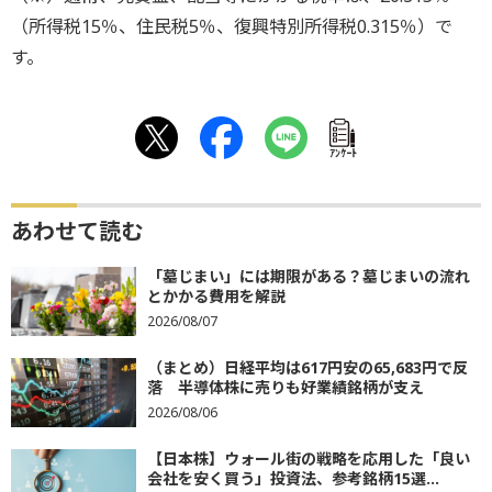
（所得税15％、住民税5％、復興特別所得税0.315％）で
す。
ｱﾝｹｰﾄ
あわせて読む
「墓じまい」には期限がある？墓じまいの流れ
とかかる費用を解説
2026/08/07
（まとめ）日経平均は617円安の65,683円で反
落 半導体株に売りも好業績銘柄が支え
2026/08/06
【日本株】ウォール街の戦略を応用した「良い
会社を安く買う」投資法、参考銘柄15選...