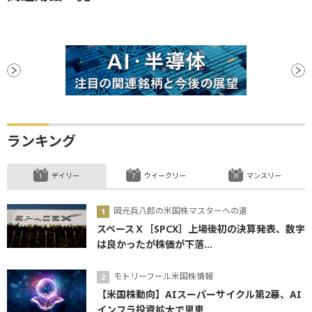
ランキング
デイリー
ウイークリー
マンスリー
岡元兵八郎の米国株マスターへの道
スペースＸ［SPCX］上場後初の決算発表、数字
は良かったが株価が下落...
モトリーフール米国株情報
【米国株動向】AIスーパーサイクル第2幕、AI
インフラ投資拡大で恩恵...