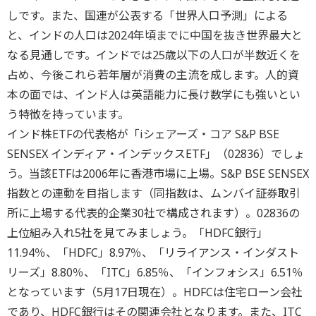
しです。また、国連が公表する「世界人口予測」による
と、インドの人口は2024年頃までに中国を抜き世界最大と
なる見通しです。インドでは25歳以下の人口が半数近くを
占め、今後これら若年層が消費の主流を成します。人的資
本の面では、インド人は英語能力に長け数学にも強いとい
う特徴を持っています。
インド株ETFの代表格が「iシェアーズ・コア S&P BSE
SENSEX インディア・インデックスETF」（02836）でしょ
う。当該ETFは2006年に香港市場に上場。S&P BSE SENSEX
指数との連動を目指します（同指数は、ムンバイ証券取引
所に上場する代表的企業30社で構成されます）。02836の
上位組み入れ5社を見てみましょう。「HDFC銀行」
11.94％、「HDFC」8.97％、「リライアンス・インダスト
リーズ」8.80％、「ITC」6.85％、「インフォシス」6.51％
となっています（5月17日現在）。HDFCは住宅ローン会社
であり、HDFC銀行はその関連会社となります。また、ITC