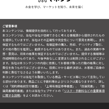
お金を学び、マーケットを知り、未来を描く
ご留意事項
本コンテンツは、情報提供を目的として行っております。
本コンテンツは、当社や当社が信頼できると考える情報源から提供されたもの
を提供していますが、当社はその正確性や完全性について意見を表明し、また
保証するものではございません。有価証券の購入、売却、デリバティブ取引、
その他の取引を推奨し、勧誘するものではありません。また、過去の実績や予
想・意見は、将来の結果を保証するものではございません。提供する情報等は
作成時現在のものであり、今後予告なしに変更または削除されることがござい
ます。当社は本コンテンツの内容に依拠してお客様が取った行動の結果に対し
責任を負うものではございません。投資にかかる最終決定は、お客様ご自身の
判断と責任でなさるようお願いいたします。
本コンテンツでは当社でお取扱している商品・サービス等について言及してい
る部分があります。商品ごとに手数料等およびリスクは異なりますので、詳し
くは「契約締結前交付書面」、「上場有価証券等書面」、「目論見書」、「目
論見書補完書面」または当社ウェブサイトの「
リスク・手数料などの重要事項
に関する説明
」をよくお読みください。