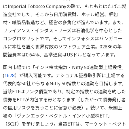
はImperial Tobacco Companyの略で、もともとはたばこ製
造会社でした。そこから日用消費財、ホテル経営、梱包
材・紙製品製造など、経営の多角化が進んでいます。また、
リライアンス・インダストリーズは石油化学を中心とした
コングロマリットです。そしてインフォシスはバンガロー
ルに本社を置く世界有数のソフトウェア企業。02836の年
間経費率は0.64％、基準通貨はUSドルとなっています。
国内市場では「インド株式指数・Nifty 50連動型上場投信」
(
1678
）が購入可能です。ナショナル証券取引所に上場する
代表的な50社からなるNifty 50指数との連動を目指します。
当該ETFはリンク債型であり、特定の指数との連動を約した
債券をETFが内包する形となります（したがって債券発行者
の信用リスクを負うことに留意が必要）。続いて、米国上
場の「ヴァンエック・ベクトル・インド小型株ETF」
（SCIF）を挙げましょう。当該ETFは、マーケット・べクト