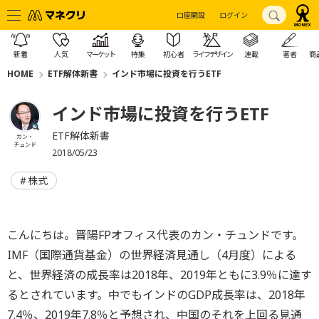
口座開設
ログイン
新着
人気
マーケット
特集
初心者
ライフデザイン
連載
著者
商
HOME
ETF解体新書
インド市場に投資を行うETF
インド市場に投資を行うETF
ETF解体新書
カン・
チュンド
2018/05/23
株式
こんにちは。晋陽FPオフィス代表のカン・チュンドです。
IMF（国際通貨基金）の世界経済見通し（4月度）による
と、世界経済の成長率は2018年、2019年ともに3.9％に達す
るとされています。中でもインドのGDP成長率は、2018年
7.4％、2019年7.8％と予想され、中国のそれを上回る見通