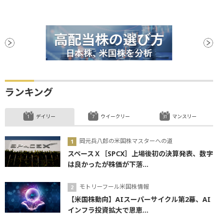
ランキング
デイリー
ウイークリー
マンスリー
岡元兵八郎の米国株マスターへの道
スペースＸ［SPCX］上場後初の決算発表、数字
は良かったが株価が下落...
モトリーフール米国株情報
【米国株動向】AIスーパーサイクル第2幕、AI
インフラ投資拡大で恩恵...