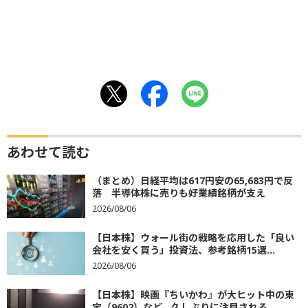
あわせて読む
（まとめ）日経平均は617円安の65,683円で反
落 半導体株に売りも好業績銘柄が支え
2026/08/06
【日本株】ウォール街の戦略を応用した「良い
会社を安く買う」投資法、参考銘柄15選...
2026/08/06
【日本株】映画『ちいかわ』が大ヒット中の東
宝（9602）など、久しぶりに注目される...