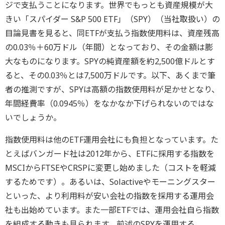
ジで支払うことになります。世界でもっとも資産規模が大
きい「スパイダー S&P 500 ETF」（SPY）（当社取扱い）の
目論見書を見ると、同ETFが支払う指数使用料は、資産残高
の0.03％＋60万ドル（年間）となっており、その金額は膨
大なものになります。SPYの純資産額を約2,500億ドルとす
ると、その0.03％とは7,500万ドルです。以下、あくまで筆
者の推測ですが、SPYは高額の指数使用料が足かせとなり、
年間経費率（0.0945％）をなかなか下げられないのではな
いでしょうか。
指数使用料は他のETF運用会社にも負担となっています。た
とえばバンガード社は2012年から、ETFに採用する指数を
MSCIからFTSEやCRSPに変更し始めました（コストを軽減
するためです）。あるいは、Solactiveやモーニングスター
といった、より利用料が安い会社の指数を採用する運用会
社も出始めています。また一部ETFでは、運用会社自ら指数
を組成する動きも見られます。前述のSPYを運用する