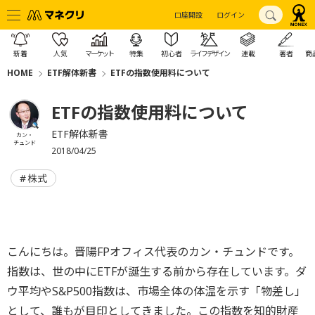
口座開設
ログイン
新着
人気
マーケット
特集
初心者
ライフデザイン
連載
著者
商
HOME
ETF解体新書
ETFの指数使用料について
ETFの指数使用料について
ETF解体新書
カン・
チュンド
2018/04/25
株式
こんにちは。晋陽FPオフィス代表のカン・チュンドです。
指数は、世の中にETFが誕生する前から存在しています。ダ
ウ平均やS&P500指数は、市場全体の体温を示す「物差し」
として、誰もが目印としてきました。この指数を知的財産