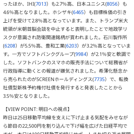
ったほか、IHI(
7013
）も2.7％高、日本ユニシス(
8056
）も
4.6％高となりました。ホシザキ(
6465
）も目標株価の引き
上げを受けて2.8％高となっています。また、トランプ米大
統領が米朝首脳会談を中止すると表明したことで地政学リ
スクが意識され防衛関連銘柄が買われました。石川製作所
(
6208
）が5.5％高、豊和工業(
6203
）が3.2％高となっていま
す。一方でソフトバンクグループ(
9984
）が2.1％安と軟調で
した。ソフトバンクのスマホの販売手法について総務省が
行政指導に動くとの報道が嫌気されました。希薄化懸念か
ら売られたのがSCREENホールディングス(
7735
）で、転換
社債型新株予約権付社債を発行すると発表したことから
3.5％安となりました。
【VIEW POINT: 明日への視点】
昨日は25日移動平均線を支えに下げ止まる気配をみせなが
ら節目の22,500円を割り込んで下げ幅を広げた日経平均で