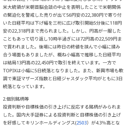
米大統領が米朝首脳会談の中止を表明したことで米朝関係
の緊迫化を警戒した売りが出て56円安の22,380円で寄り付
いた日経平均は下げ幅を三桁に広げ取引開始5分後に118円
安の22,318円まで売られました。しかし、円高が一服した
こともあって切り返し10時半過ぎには72円高の22,509円ま
で買われました。後場には昨日の終値を挟んで小幅に揉み
合う場面もありましたが、概ね小幅高で推移した日経平均
は結局13円高の22,450円で取引を終えています。一方で
TOPIXは小幅に5日続落となりました。また、新興市場も軟
調で東証マザーズ指数と日経ジャスダック平均がともに3日
続落となっています。
2.個別銘柄等
投資判断や目標株価の引き上げに反応する銘柄がみられま
した。国内大手証券による投資判断と目標株価の引き上げ
を好感してキリンホールディングス(
2503
）が4.3％高とな