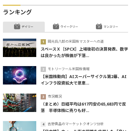
ランキング
デイリー
ウイークリー
マンスリー
岡元兵八郎の米国株マスターへの道
スペースＸ［SPCX］上場後初の決算発表、数字
は良かったが株価が下落...
モトリーフール米国株情報
【米国株動向】AIスーパーサイクル第2幕、AI
インフラ投資拡大で恩恵...
市況概況
（まとめ）日経平均は617円安の65,683円で反
落 半導体株に売りも好...
吉野貴晶のマーケットクオンツ分析