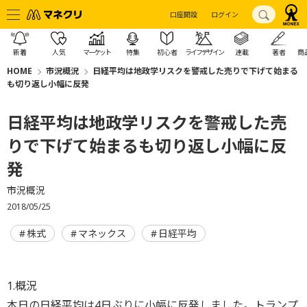
口座開設
ログイン
新着
人気
マーケット
特集
初心者
ライフデザイン
連載
著者
商
HOME
市況概況
日経平均は地政学リスクを警戒した売りで下げて始まる
も切り返し小幅に反発
日経平均は地政学リスクを警戒した売
りで下げて始まるも切り返し小幅に反
発
市況概況
2018/05/25
株式
マネックス
日経平均
1.概況
本日の日経平均は4日ぶりに小幅に反発しました。トランプ