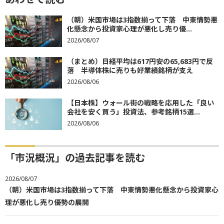
（朝）米国市場は3指数揃って下落 中東情勢悪
化懸念から投資家心理が悪化し売り優...
2026/08/07
（まとめ）日経平均は617円安の65,683円で反
落 半導体株に売りも好業績銘柄が支え
2026/08/06
【日本株】ウォール街の戦略を応用した「良い
会社を安く買う」投資法、参考銘柄15選...
2026/08/06
「市況概況」の過去記事を読む
2026/08/07
（朝）米国市場は3指数揃って下落 中東情勢悪化懸念から投資家心
理が悪化し売り優勢の展開