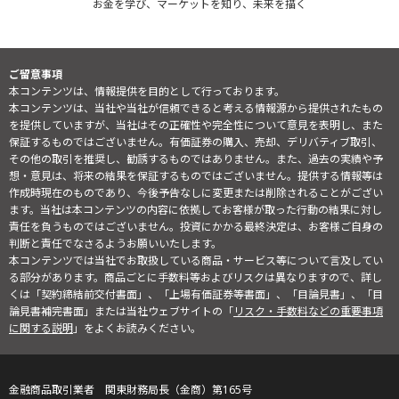
お金を学び、マーケットを知り、未来を描く
ご留意事項
本コンテンツは、情報提供を目的として行っております。
本コンテンツは、当社や当社が信頼できると考える情報源から提供されたもの
を提供していますが、当社はその正確性や完全性について意見を表明し、また
保証するものではございません。有価証券の購入、売却、デリバティブ取引、
その他の取引を推奨し、勧誘するものではありません。また、過去の実績や予
想・意見は、将来の結果を保証するものではございません。提供する情報等は
作成時現在のものであり、今後予告なしに変更または削除されることがござい
ます。当社は本コンテンツの内容に依拠してお客様が取った行動の結果に対し
責任を負うものではございません。投資にかかる最終決定は、お客様ご自身の
判断と責任でなさるようお願いいたします。
本コンテンツでは当社でお取扱している商品・サービス等について言及してい
る部分があります。商品ごとに手数料等およびリスクは異なりますので、詳し
くは「契約締結前交付書面」、「上場有価証券等書面」、「目論見書」、「目
論見書補完書面」または当社ウェブサイトの「
リスク・手数料などの重要事項
に関する説明
」をよくお読みください。
金融商品取引業者 関東財務局長（金商）第165号