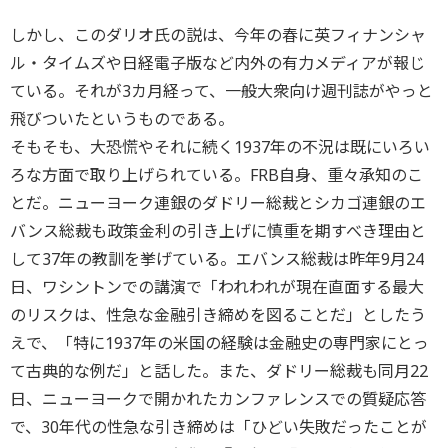
しかし、このダリオ氏の説は、今年の春に英フィナンシャ
ル・タイムズや日経電子版など内外の有力メディアが報じ
ている。それが3カ月経って、一般大衆向け週刊誌がやっと
飛びついたというものである。
そもそも、大恐慌やそれに続く1937年の不況は既にいろい
ろな方面で取り上げられている。FRB自身、重々承知のこ
とだ。ニューヨーク連銀のダドリー総裁とシカゴ連銀のエ
バンス総裁も政策金利の引き上げに慎重を期すべき理由と
して37年の教訓を挙げている。エバンス総裁は昨年9月24
日、ワシントンでの講演で「われわれが現在直面する最大
のリスクは、性急な金融引き締めを図ることだ」としたう
えで、「特に1937年の米国の経験は金融史の専門家にとっ
て古典的な例だ」と話した。また、ダドリー総裁も同月22
日、ニューヨークで開かれたカンファレンスでの質疑応答
で、30年代の性急な引き締めは「ひどい失敗だったことが