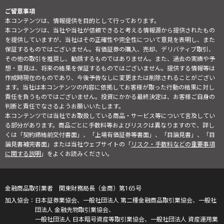
ご留意事項
本コンテンツは、情報提供を目的として行っております。
本コンテンツは、当社や当社が信頼できると考える情報源から提供されたもの
を提供していますが、当社はその正確性や完全性について意見を表明し、また
保証するものではございません。有価証券の購入、売却、デリバティブ取引、
その他の取引を推奨し、勧誘するものではありません。また、過去の実績や予
想・意見は、将来の結果を保証するものではございません。提供する情報等は
作成時現在のものであり、今後予告なしに変更または削除されることがござい
ます。当社は本コンテンツの内容に依拠してお客様が取った行動の結果に対し
責任を負うものではございません。投資にかかる最終決定は、お客様ご自身の
判断と責任でなさるようお願いいたします。
本コンテンツでは当社でお取扱している商品・サービス等について言及してい
る部分があります。商品ごとに手数料等およびリスクは異なりますので、詳し
くは「契約締結前交付書面」、「上場有価証券等書面」、「目論見書」、「目
論見書補完書面」または当社ウェブサイトの「
リスク・手数料などの重要事項
に関する説明
」をよくお読みください。
金融商品取引業者 関東財務局長（金商）第165号
日本証券業協会、一般社団法人 第二種金融商品取引業協会、一般社
団法人 金融先物取引業協会、
一般社団法人 日本暗号資産等取引業協会、一般社団法人 資産運用業