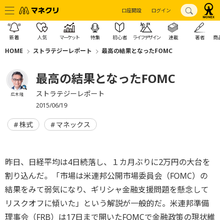
口座開設
ログイン
新着
人気
マーケット
特集
初心者
ライフデザイン
連載
著者
商
HOME
ストラテジーレポート
最高の結果となったFOMC
最高の結果となったFOMC
ストラテジーレポート
広木 隆
2015/06/19
株式
マネックス
昨日、日経平均は4日続落し、１カ月ぶりに2万円の大台を
割り込んだ。「市場は米連邦公開市場委員会（FOMC）の
結果をみて弱気になり、ギリシャ金融支援問題を懸念して
リスクオフに傾いた」という解説が一般的だ。米連邦準備
理事会（FRB）は17日まで開いたFOMCで金融政策の現状維