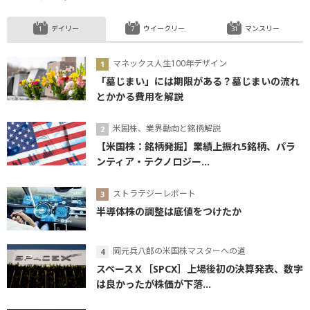
デイリー
ウイークリー
マンスリー
マネックス人生100年デザイン
「墓じまい」には期限がある？墓じまいの流れ
とかかる費用を解説
米国株、業界動向と銘柄解説
【米国株：銘柄発掘】業績上振れ5銘柄、パラ
ンティア・テクノロジー...
ストラテジーレポート
半導体株の調整は底値をつけたか
岡元兵八郎の米国株マスターへの道
スペースＸ［SPCX］上場後初の決算発表、数字
は良かったが株価が下落...