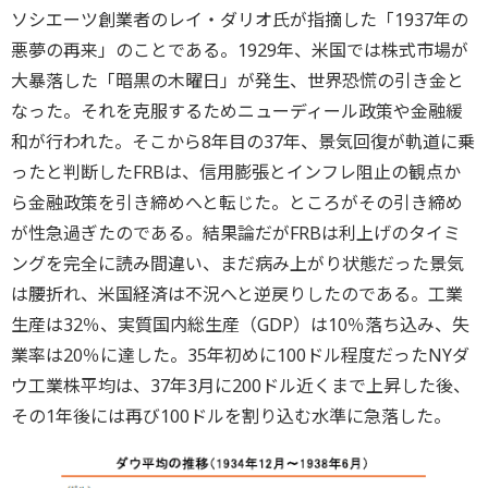
ソシエーツ創業者のレイ・ダリオ氏が指摘した「1937年の
悪夢の再来」のことである。1929年、米国では株式市場が
大暴落した「暗黒の木曜日」が発生、世界恐慌の引き金と
なった。それを克服するためニューディール政策や金融緩
和が行われた。そこから8年目の37年、景気回復が軌道に乗
ったと判断したFRBは、信用膨張とインフレ阻止の観点か
ら金融政策を引き締めへと転じた。ところがその引き締め
が性急過ぎたのである。結果論だがFRBは利上げのタイミ
ングを完全に読み間違い、まだ病み上がり状態だった景気
は腰折れ、米国経済は不況へと逆戻りしたのである。工業
生産は32％、実質国内総生産（GDP）は10％落ち込み、失
業率は20％に達した。35年初めに100ドル程度だったNYダ
ウ工業株平均は、37年3月に200ドル近くまで上昇した後、
その1年後には再び100ドルを割り込む水準に急落した。