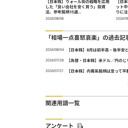
【日本株】ウォール街の戦略を応用
【日本
した「良い会社を安く買う」投資
ット中
法、参考銘柄15選...
りに注
2026/08/06
2026/0
「相場一点喜怒哀楽」の過去記
2026/08/04
【日本株】8月は前半高・後半安
2026/07/28
【為替・日本株】米ドル／円のじ
2026/07/21
【日本株】内需系銘柄は至って平
関連用語一覧
アンケート