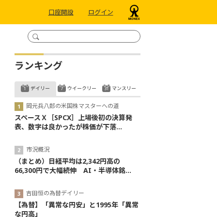
口座開設
ログイン
ランキング
デイリー
ウイークリー
マンスリー
岡元兵八郎の米国株マスターへの道
スペースＸ［SPCX］上場後初の決算発
表、数字は良かったが株価が下落...
市況概況
（まとめ）日経平均は2,342円高の
66,300円で大幅続伸 AI・半導体銘...
吉田恒の為替デイリー
【為替】「異常な円安」と1995年「異常
な円高」