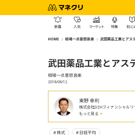
新着
人気
マーケット
特集
初心
HOME
相場一点喜怒哀楽
武田薬品工業とアス
武田薬品工業とアス
相場一点喜怒哀楽
2018/06/12
東野 幸利
株式会社DZHフィナンシャルリ
もっと見る
株式
日経平均