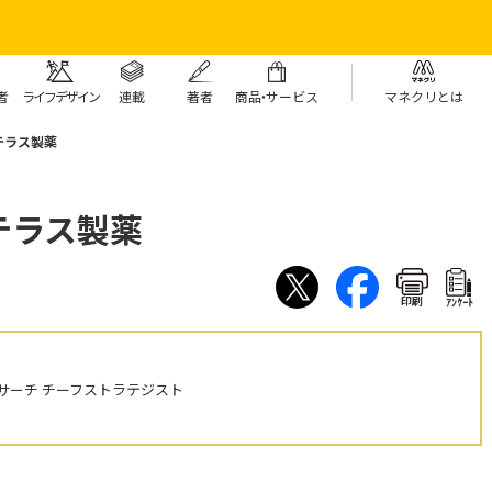
者
ライフデザイン
連載
著者
商
品・
サービス
マネクリとは
テラス製薬
テラス製薬
印刷
ｱﾝｹｰﾄ
サーチ チーフストラテジスト