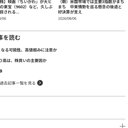
株】映画『ちいかわ』が大ヒ
（朝）米国市場では主要3指数がまち
の東宝（9602）など、久しぶ
まち 中東情勢を巡る懸念の後退と
目される...
好決算が支え
8/06
2026/08/06
事を読む
となる可能性、高値掴みに注意か
り高は、株買いの主要因か
静
過去記事一覧を見る