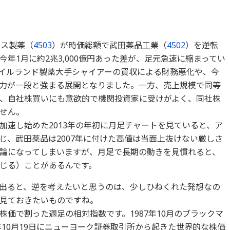
ラス製薬（
4503
）が時価総額で武田薬品工業（
4502
）を逆転
年1月に約2兆3,000億円あった差が、足元急速に縮まってい
イルランド製薬大手シャイアーの買収による財務悪化や、今
力が一段と強まる展開となりました。一方、売上規模で同等
、自社株買いにも意欲的で機関投資家に受けがよく、同社株
せん。
加速し始めた2013年の年初に月足チャートを見ていると、ア
じ、武田薬品は2007年に付けた高値は当面上抜けない厳しさ
論になってしまいますが、月足で長期の動きを見慣れると、
じる）ことがあるんです。
出ると、逆を考えたいと思うのは、少しひねくれた発想なの
見ておきたいものですね。
価で割った週足の相対指数です。1987年10月のブラックマ
年10月19日にニューヨーク証券取引所から起きた世界的な株価