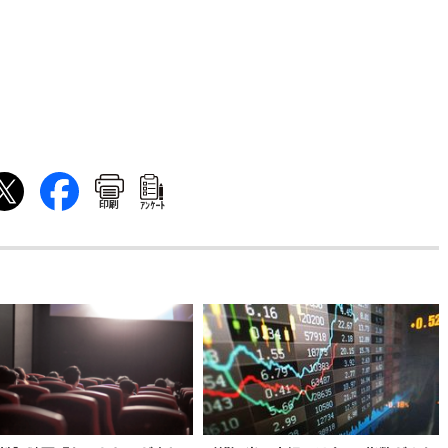
印刷
ｱﾝｹｰﾄ