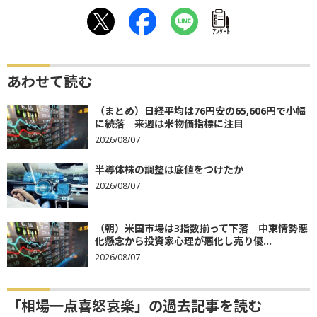
ｱﾝｹｰﾄ
あわせて読む
（まとめ）日経平均は76円安の65,606円で小幅
に続落 来週は米物価指標に注目
2026/08/07
半導体株の調整は底値をつけたか
2026/08/07
（朝）米国市場は3指数揃って下落 中東情勢悪
化懸念から投資家心理が悪化し売り優...
2026/08/07
「相場一点喜怒哀楽」の過去記事を読む