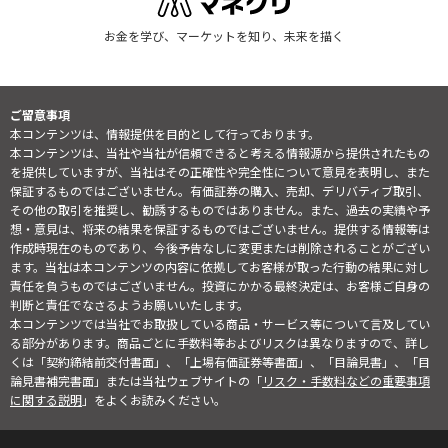
お金を学び、マーケットを知り、未来を描く
ご留意事項
本コンテンツは、情報提供を目的として行っております。
本コンテンツは、当社や当社が信頼できると考える情報源から提供されたもの
を提供していますが、当社はその正確性や完全性について意見を表明し、また
保証するものではございません。有価証券の購入、売却、デリバティブ取引、
その他の取引を推奨し、勧誘するものではありません。また、過去の実績や予
想・意見は、将来の結果を保証するものではございません。提供する情報等は
作成時現在のものであり、今後予告なしに変更または削除されることがござい
ます。当社は本コンテンツの内容に依拠してお客様が取った行動の結果に対し
責任を負うものではございません。投資にかかる最終決定は、お客様ご自身の
判断と責任でなさるようお願いいたします。
本コンテンツでは当社でお取扱している商品・サービス等について言及してい
る部分があります。商品ごとに手数料等およびリスクは異なりますので、詳し
くは「契約締結前交付書面」、「上場有価証券等書面」、「目論見書」、「目
論見書補完書面」または当社ウェブサイトの「
リスク・手数料などの重要事項
に関する説明
」をよくお読みください。