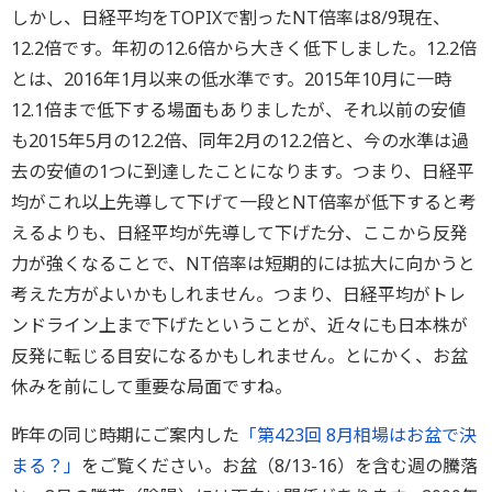
しかし、日経平均をTOPIXで割ったNT倍率は8/9現在、
12.2倍です。年初の12.6倍から大きく低下しました。12.2倍
とは、2016年1月以来の低水準です。2015年10月に一時
12.1倍まで低下する場面もありましたが、それ以前の安値
も2015年5月の12.2倍、同年2月の12.2倍と、今の水準は過
去の安値の1つに到達したことになります。つまり、日経平
均がこれ以上先導して下げて一段とNT倍率が低下すると考
えるよりも、日経平均が先導して下げた分、ここから反発
力が強くなることで、NT倍率は短期的には拡大に向かうと
考えた方がよいかもしれません。つまり、日経平均がトレ
ンドライン上まで下げたということが、近々にも日本株が
反発に転じる目安になるかもしれません。とにかく、お盆
休みを前にして重要な局面ですね。
昨年の同じ時期にご案内した
「第423回 8月相場はお盆で決
まる？」
をご覧ください。お盆（8/13-16）を含む週の騰落