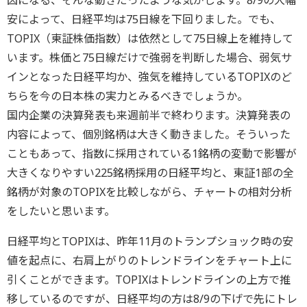
因になる、そんな動きだったような気がします。8/9の大幅
安によって、日経平均は75日線を下回りました。でも、
TOPIX（東証株価指数）は依然として75日線上を維持して
います。株価と75日線だけで強弱を判断した場合、弱気サ
インとなった日経平均か、強気を維持しているTOPIXのど
ちらを今の日本株の実力とみるべきでしょうか。
国内企業の決算発表も来週前半で終わります。決算発表の
内容によって、個別銘柄は大きく動きました。そういった
こともあって、指数に採用されている1銘柄の変動で影響が
大きくなりやすい225銘柄採用の日経平均と、東証1部の全
銘柄が対象のTOPIXを比較しながら、チャートの相対分析
をしたいと思います。
日経平均とTOPIXは、昨年11月のトランプショック時の安
値を起点に、右肩上がりのトレンドラインをチャート上に
引くことができます。TOPIXはトレンドラインの上方で推
移しているのですが、日経平均の方は8/9の下げで先にトレ