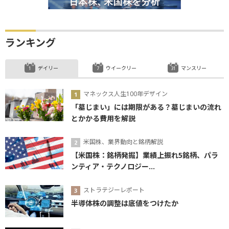
ランキング
デイリー
ウイークリー
マンスリー
マネックス人生100年デザイン
「墓じまい」には期限がある？墓じまいの流れ
とかかる費用を解説
米国株、業界動向と銘柄解説
【米国株：銘柄発掘】業績上振れ5銘柄、パラ
ンティア・テクノロジー...
ストラテジーレポート
半導体株の調整は底値をつけたか