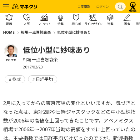
口座開設
ログイン
新着
人気
マーケット
特集
初心者
ライフデザイン
連載
著者
商
HOME
相場一点喜怒哀楽
低位小型に妙味あり
低位小型に妙味あり
相場一点喜怒哀楽
東野 幸利
2017/02/23
株式
日経平均
2月に入ってからの東京市場の変化といいますか、気づきと
なった点は、東証2部や日経ジャスダックなどの中小型株指
数が2006年の高値を上回ってきたことです。アベノミクス
相場で2006年～2007年当時の高値をすでに上回っていたの
は、主要指数では日経平均だけだったのですが、新興指数