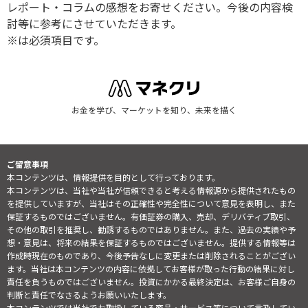
レポート・コラムの感想をお寄せください。今後の内容検
討等に参考にさせていただきます。
※は必須項目です。
お金を学び、マーケットを知り、未来を描く
ご留意事項
本コンテンツは、情報提供を目的として行っております。
本コンテンツは、当社や当社が信頼できると考える情報源から提供されたもの
を提供していますが、当社はその正確性や完全性について意見を表明し、また
保証するものではございません。有価証券の購入、売却、デリバティブ取引、
その他の取引を推奨し、勧誘するものではありません。また、過去の実績や予
想・意見は、将来の結果を保証するものではございません。提供する情報等は
作成時現在のものであり、今後予告なしに変更または削除されることがござい
ます。当社は本コンテンツの内容に依拠してお客様が取った行動の結果に対し
責任を負うものではございません。投資にかかる最終決定は、お客様ご自身の
判断と責任でなさるようお願いいたします。