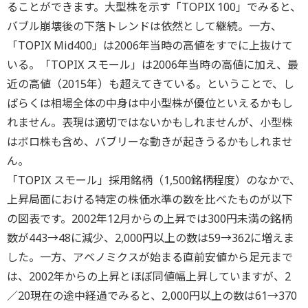
ることができます。大型株を示す「TOPIX 100」でみると、
バブル崩壊後の下落トレンドは依然として継続。一方、
「TOPIX Mid400」は2006年当時の高値をすでに上抜けて
いる。「TOPIX スモール」は2006年当時の高値に加え、最
近の高値（2015年）も超えてきている。ということで、し
ばらくは相場全体の中身は中小型株が優位といえるかもし
れません。表現は適切ではないかもしれませんが、小型株
はボロ株も含め、バブリーな動きが起きうるかもしれませ
ん。
「TOPIX スモール」採用銘柄（1,500銘柄程度）のなかで、
上昇局面における特定の株価水準の数を比べたものが以下
の図表です。2002年12月からの上昇では300円未満の銘柄
数が443→48に減少、2,000円以上の数は59→362に増えま
した。一方、アベノミクスが始まる直前安値から足元まで
は、2002年からの上昇とほぼ同値幅上昇していますが、2
／20現在の途中経過でみると、2,000円以上の数は61→370