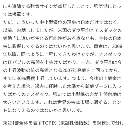
にも追随する強気サインが点灯したことで、強気派にとっ
ては援軍です。
ただ、こういった中小型優位の現象は日本だけではなく、
以前、お話ししましたが、米国のダウ平均とナスダックの
値動きに違いが生じる可能性がある点なども、今後の日本
株に影響してくるのではないかと思います。両者は、2008
年以降、同じように上昇してきたわけですが、ナスダック
はITバブルの高値を上抜けたばかり。一方、ダウ平均は今
の上昇波動の前の高値となる2007年高値を上回ってから、
すでに46％程度上昇しています。つまり、今後の上値余地
を考えた場合、過去に経験した水準から新値ゾーンに入っ
たばかりのナスダック、強いては小型株の方が上値余地は
大きいといえます。これは世界の株式市場に通ずる、ヒン
トになりえるのではないかと思います。
東証1部全体を表すTOPIX（東証株価指数）を規模別で分け