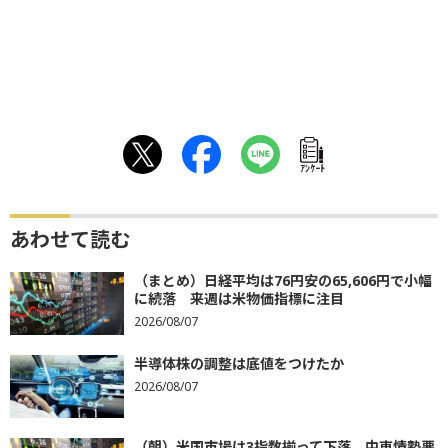
ｱﾝｹｰﾄ
あわせて読む
（まとめ）日経平均は76円安の65,606円で小幅
に続落 来週は米物価指標に注目
2026/08/07
半導体株の調整は底値をつけたか
2026/08/07
（朝）米国市場は3指数揃って下落 中東情勢悪