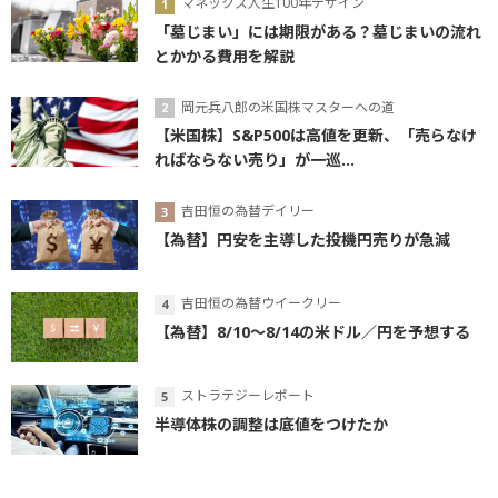
マネックス人生100年デザイン
「墓じまい」には期限がある？墓じまいの流れ
とかかる費用を解説
岡元兵八郎の米国株マスターへの道
【米国株】S&P500は高値を更新、「売らなけ
ればならない売り」が一巡...
吉田恒の為替デイリー
【為替】円安を主導した投機円売りが急減
吉田恒の為替ウイークリー
【為替】8/10～8/14の米ドル／円を予想する
ストラテジーレポート
半導体株の調整は底値をつけたか