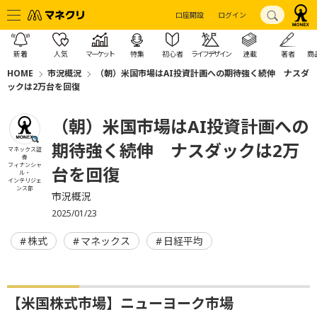
口座開設
ログイン
新着
人気
マーケット
特集
初心者
ライフデザイン
連載
著者
商
HOME
市況概況
（朝）米国市場はAI投資計画への期待強く続伸 ナスダ
ックは2万台を回復
（朝）米国市場はAI投資計画への
期待強く続伸 ナスダックは2万
マネックス証
券
フィナンシャ
台を回復
ル・
インテリジェ
ンス部
市況概況
2025/01/23
株式
マネックス
日経平均
【米国株式市場】ニューヨーク市場