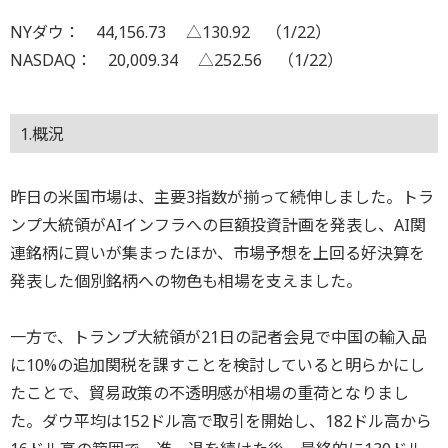
NYダウ： 44,156.73 △130.92 （1/22）
NASDAQ： 20,009.34 △252.56 （1/22）
1.概況
昨日の米国市場は、主要3指数が揃って続伸しました。トラ
ンプ大統領がAIインフラへの巨額投資計画を発表し、AI関
連銘柄に買いが集まったほか、市場予想を上回る好決算を
発表した個別銘柄への物色も相場を支えました。
一方で、トランプ大統領が21日の記者会見で中国の輸入品
に10%の追加関税を課すことを検討していると明らかにし
たことで、貿易政策の不透明感が相場の重荷となりまし
た。ダウ平均は152ドル高で取引を開始し、182ドル高から