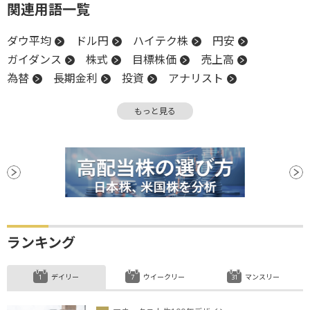
関連用語一覧
ダウ平均
ドル円
ハイテク株
円安
ガイダンス
株式
目標株価
売上高
為替
長期金利
投資
アナリスト
業種別株価指数
前日比
株価
金利
もっと見る
米国株
EPS
金融政策
上方修正
NASDAQ
引け
S&P500
株価指数
関税
金融政策決定会合
決算
続伸
調整
日銀
物色
ランキング
デイリー
ウイークリー
マンスリー