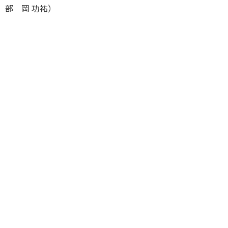
部 岡 功祐）