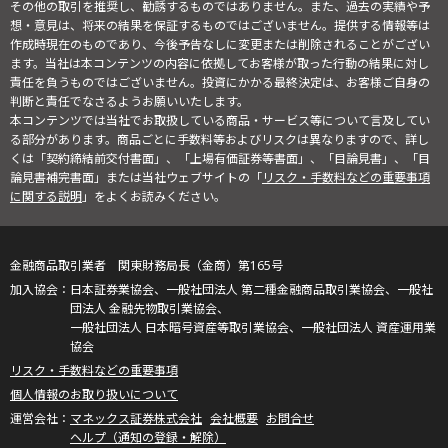
その他の取引を推奨し、勧誘するものではありません。また、過去の実績や予
想・意見は、将来の結果を保証するものではございません。提供する情報等は
作成時現在のものであり、今後予告なしに変更または削除されることがござい
ます。当社は本コンテンツの内容に依拠してお客様が取った行動の結果に対し
責任を負うものではございません。投資にかかる最終決定は、お客様ご自身の
判断と責任でなさるようお願いいたします。
本コンテンツでは当社でお取扱している商品・サービス等について言及してい
る部分があります。商品ごとに手数料等およびリスクは異なりますので、詳し
くは「契約締結前交付書面」、「上場有価証券等書面」、「目論見書」、「目
論見書補完書面」または当社ウェブサイトの「
リスク・手数料などの重要事項
に関する説明
」をよくお読みください。
金融商品取引業者 関東財務局長（金商）第165号
日本証券業協会、一般社団法人 第二種金融商品取引業協会、一般社
団法人 金融先物取引業協会、
一般社団法人 日本暗号資産等取引業協会、一般社団法人 資産運用業
協会
リスク・手数料などの重要事項
個人情報のお取り扱いについて
マネックス証券株式会社
会社概要
お問合せ
ヘルプ（通知の登録・解除）