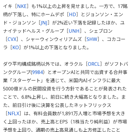
イキ［
NKE
］も1%以上の上昇を見せました。一方で、17銘
柄が下落し、特にホームデポ［
HD
］とジョンソン・エン
ド・ジョンソン［
JNJ
］が2%近い下落を記録したほか、ユ
ナイテッドヘルス・グループ［
UNH
］、シェブロン
［
CVX
］、シャーウィンウィリアムズ［
SHW
］、コカコー
ラ［
KO
］が1%以上の下落となりました。
ダウ平均構成銘柄以外では、オラクル［
ORCL
］がソフトバ
ンクグループ(
9984
）とオープンAIと共同で出資する合弁事
業「スターゲート」を通じて、米国内AIインフラに最大
5000億ドルの民間投資を行う方針であることが発表された
ことで、6.8%上昇し、前日に続き大幅高となりました。ま
た、前日引け後に決算を公表したネットフリックス
［
NFLX
］は、有料会員数が1,891万人増と市場予想を大き
く上回ったほか、売上高とEPS（1株当たり純利益）が市場
予想を上回り、通期の売上高見通しも上方修正したこと