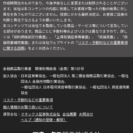
作成時現在のものであり、今後予告なしに変更または削除されることがござい
ます。当社は本コンテンツの内容に依拠してお客様が取った行動の結果に対し
責任を負うものではございません。投資にかかる最終決定は、お客様ご自身の
判断と責任でなさるようお願いいたします。
本コンテンツでは当社でお取扱している商品・サービス等について言及してい
る部分があります。商品ごとに手数料等およびリスクは異なりますので、詳し
くは「契約締結前交付書面」、「上場有価証券等書面」、「目論見書」、「目
論見書補完書面」または当社ウェブサイトの「
リスク・手数料などの重要事項
に関する説明
」をよくお読みください。
金融商品取引業者 関東財務局長（金商）第165号
日本証券業協会、一般社団法人 第二種金融商品取引業協会、一般社
団法人 金融先物取引業協会、
一般社団法人 日本暗号資産等取引業協会、一般社団法人 資産運用業
協会
リスク・手数料などの重要事項
個人情報のお取り扱いについて
マネックス証券株式会社
会社概要
お問合せ
ヘルプ（通知の登録・解除）