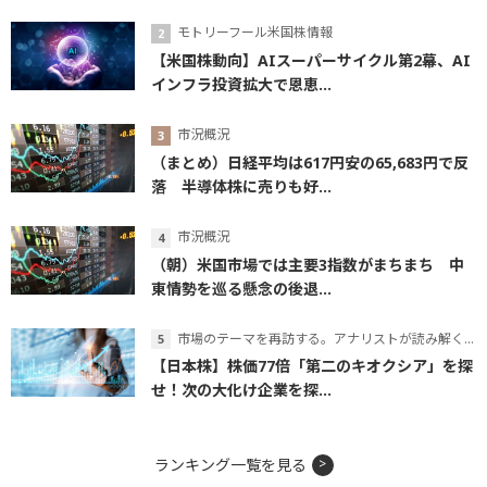
モトリーフール米国株情報
【米国株動向】AIスーパーサイクル第2幕、AI
インフラ投資拡大で恩恵...
市況概況
（まとめ）日経平均は617円安の65,683円で反
落 半導体株に売りも好...
市況概況
（朝）米国市場では主要3指数がまちまち 中
東情勢を巡る懸念の後退...
市場のテーマを再訪する。アナリストが読み解くテーマの本質
【日本株】株価77倍「第二のキオクシア」を探
せ！次の大化け企業を探...
ランキング一覧を見る