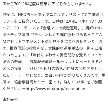
値から700ドル程度は簡単に下げるかもしれません。
最後に、NPO法人日本テクニカルアナリスト協会主催のセ
ミナーをご紹介いたします。日時は12月4日（木）18：30
～20：00 、テーマは「金融マンの資産運用」、講師はオル
タナティブ運用に特化した独立系運用会社であるＡＩＦＡ
Ｍアセットマネジメントの新見氏を協会へお招きいたしま
す。投資信託の投資判断、実践的な運用手法の一例をご紹
介いたします。「年代にあわせて資産配分を変えていった
場合の悲劇」「資産配分戦略＝ルーレットにベットするお
客への投資」「9月から10月の急落が自身の40年間だとし
たら・・・」などなど、面白い内容が盛りだくさんです。場
所は、協会事務局セミナー室です。詳しくはURLをご参照
ください。→http://www.ntaa.or.jp/association
東野幸利