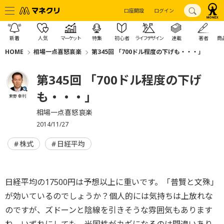
口座開設
ログイン
新着
人気
マーケット
特集
初心者
ライフデザイン
連載
著者
商
HOME
相場一点喜怒哀楽
第345回 「700ドル程度の下げも・・・」
第345回 「700ドル程度の下げ
も・・・」
東野 幸利
相場一点喜怒哀楽
2014/11/27
株式
日経平均
日経平均の17500円は予想以上に重いです。「普賢と文殊」
が効いているのでしょうか？個人的には気持ちは上放れな
のですが、ズドーンと陰線を引きそうな雰囲気もあります