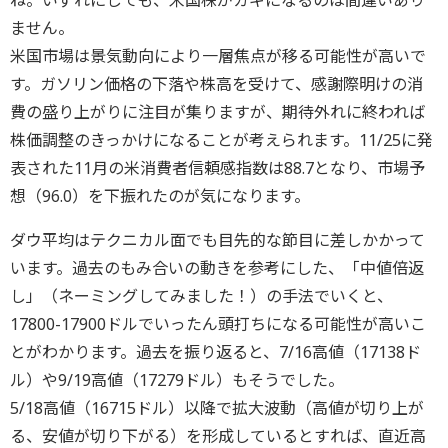
ね。いずれにしても、米国株がカギになるのは間違いあり
ません。
米国市場は景気動向により一層焦点が移る可能性が高いで
す。ガソリン価格の下落や株高を受けて、感謝際明けの消
費の盛り上がりに注目が集りますが、期待外れに終われば
株価調整のきっかけになることが考えられます。11/25に発
表された11月の米消費者信頼感指数は88.7となり、市場予
想（96.0）を下振れたのが気になります。
ダウ平均はテクニカル面でも目先的な節目に差しかかって
います。過去のもみ合いの動きを参考にした、「中値倍返
し」（ネーミングしてみました！）の手法でいくと、
17800-17900ドルでいったん頭打ちになる可能性が高いこ
とがわかります。過去を振り返ると、7/16高値（17138ド
ル）や9/19高値（17279ドル）もそうでした。
5/18高値（16715ドル）以降で拡大波動（高値が切り上が
る、安値が切り下がる）を形成しているとすれば、直近高