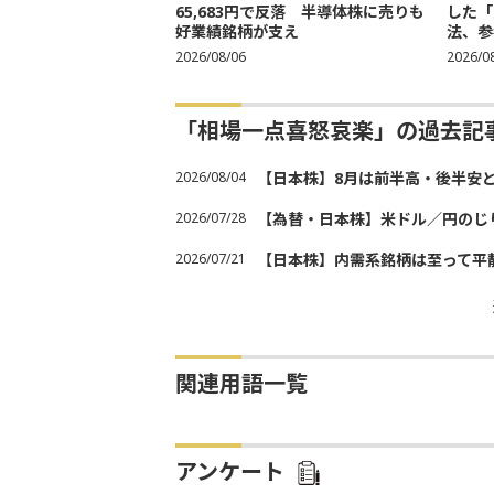
65,683円で反落 半導体株に売りも
した「
好業績銘柄が支え
法、参考
2026/08/06
2026/0
「相場一点喜怒哀楽」の過去記
2026/08/04
【日本株】8月は前半高・後半安
2026/07/28
【為替・日本株】米ドル／円のじ
2026/07/21
【日本株】内需系銘柄は至って平
関連用語一覧
アンケート