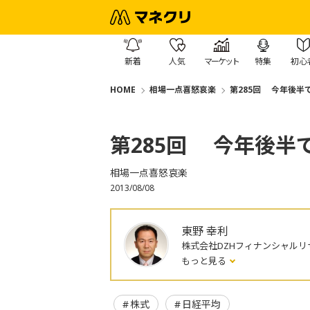
新着
人気
マーケット
特集
初心
HOME
相場一点喜怒哀楽
第285回 今年後半
第285回 今年後半
相場一点喜怒哀楽
2013/08/08
東野 幸利
株式会社DZHフィナンシャルリ
もっと見る
株式
日経平均