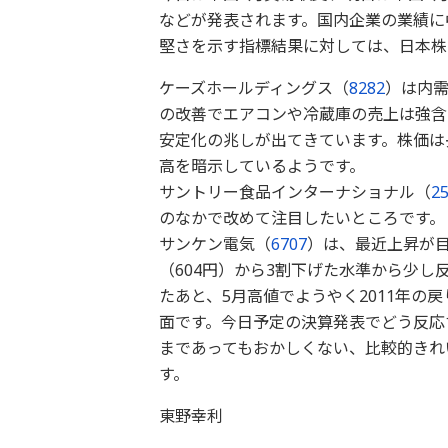
などが発表されます。国内企業の業績に
堅さを示す指標結果に対しては、日本株
ケーズホールディングス（
8282
）は内
の改善でエアコンや冷蔵庫の売上は強含
安定化の兆しが出てきています。株価は
高を暗示しているようです。
サントリー食品インターナショナル（
2
のなかで改めて注目したいところです。
サンケン電気（
6707
）は、最近上昇が
（604円）から3割下げた水準から少し
たあと、5月高値でようやく2011年の
面です。今日予定の決算発表でどう反応す
まであってもおかしくない、比較的きれ
す
東野幸利