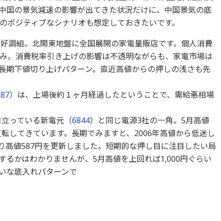
中国の景気減速の影響が出てきた状況だけに、中国景気の底
のポジティブなシナリオも想定しておきたいです。
需好調組。北関東地盤に全国展開の家電量販店です。個人消費
み。消費税率引き上げの影響は不透明ながらも、家電市場は
長期下値切り上げパターン。直近高値からの押しの浅さも先
587
）は、上場後約１ヶ月経過したということで、需給悪相場
目立っている新電元（
6844
）と同じ電源3社の一角。5月高値
反転してきています。長期でみますと、2006年高値から低迷し
戻り高値587円を更新しました。短期的な押し目に注目したい局
るかはわかりませんが、5月高値を上回れば1,000円ぐらい
いな底入れパターンで
。