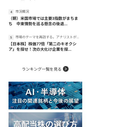
市況概況
（朝）米国市場では主要3指数がまちま
ち 中東情勢を巡る懸念の後退...
市場のテーマを再訪する。アナリストが読み解くテーマの本質
【日本株】株価77倍「第二のキオクシ
ア」を探せ！次の大化け企業を探...
ランキング一覧を見る