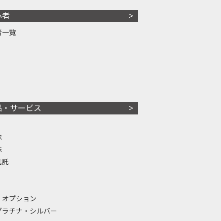
心者
者一覧
品・サービス
株
株
信託
・オプション
プラチナ・シルバー