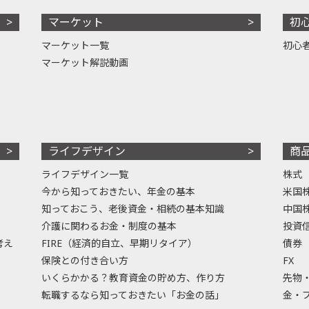
マーケット
初
マーケット一覧
初心
マーケット解説動画
ライフデザイン
商
ライフデザイン一覧
株式
今から知っておきたい、年金の基本
米国
知っておこう、老後資金・相続の基本知識
中国
介護に関わるお金・制度の基本
投資
考え
FIRE（経済的自立、早期リタイア）
債券
保険との付き合い方
FX
いくらかかる？教育資金の貯め方、作り方
先物
転職するなら知っておきたい「お金の話」
金・