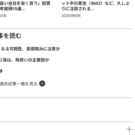
良い会社を安く買う」投資
ット中の東宝（9602）など、久しぶ
銘柄15選...
りに注目される...
8/06
2026/08/06
事を読む
となる可能性、高値掴みに注意か
り高は、株買いの主要因か
静
過去記事一覧を見る