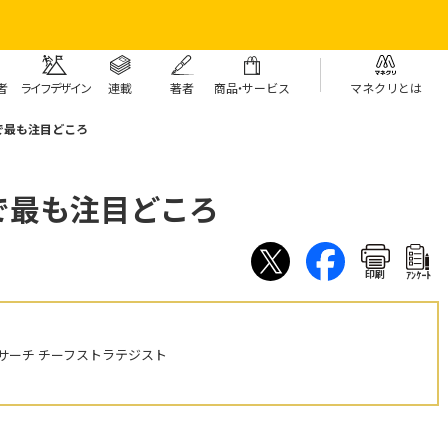
者
ライフデザイン
連載
著者
商
品・
サービス
マネクリとは
で最も注目どころ
で最も注目どころ
印刷
ｱﾝｹｰﾄ
サーチ チーフストラテジスト