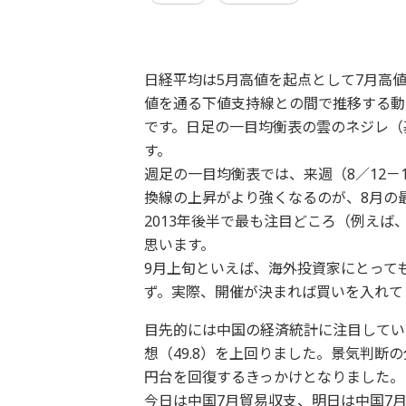
日経平均は5月高値を起点として7月高
値を通る下値支持線との間で推移する動
です。日足の一目均衡表の雲のネジレ（
す。
週足の一目均衡表では、来週（8／12
換線の上昇がより強くなるのが、8月の
2013年後半で最も注目どころ（例え
思います。
9月上旬といえば、海外投資家にとって
ず。実際、開催が決まれば買いを入れて
目先的には中国の経済統計に注目していま
想（49.8）を上回りました。景気判断の
円台を回復するきっかけとなりました。
今日は中国7月貿易収支、明日は中国7