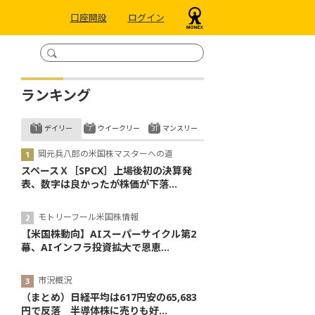
口座開設
ログイン
ランキング
デイリー
ウイークリー
マンスリー
岡元兵八郎の米国株マスターへの道
スペースＸ［SPCX］上場後初の決算発
表、数字は良かったが株価が下落...
モトリーフール米国株情報
【米国株動向】AIスーパーサイクル第2
幕、AIインフラ投資拡大で恩恵...
市況概況
（まとめ）日経平均は617円安の65,683
円で反落 半導体株に売りも好...