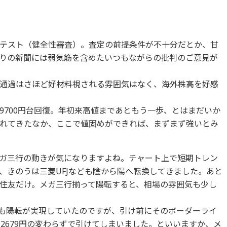
テスト（健全性審査）。査定の前提条件が不十分だとか、甘
りの新聞には弱気筋を含めたいつもながらの批判のご意見が
通過はさほど好材料視される雰囲気はなく、海外株高を好感
9700円台回復。年初来高値まであともう一歩、とはまだいか
れてきたなか、ここで値固めができれば、まずまず強いとみ
ガ三行の動きが気になりますよね。チャート上で短期トレン
、きのうは三菱UFJなども陰から陽へ転換してきました。あと
住友だけ。メガ三行揃って陽転すると、相場の雰囲気も少し
円でも陽転が実現していたのですが、引け前にそのボーダーライ
2679円の変わらずで引けてしまいました。といいますか、メ