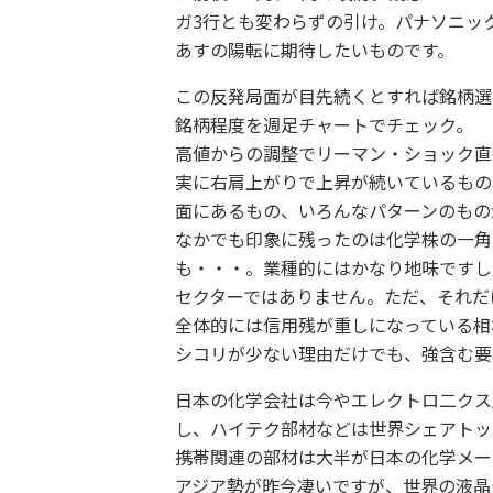
ガ3行とも変わらずの引け。パナソニッ
あすの陽転に期待したいものです。
この反発局面が目先続くとすれば銘柄選
銘柄程度を週足チャートでチェック。
高値からの調整でリーマン・ショック直
実に右肩上がりで上昇が続いているもの
面にあるもの、いろんなパターンのもの
なかでも印象に残ったのは化学株の一角
も・・・。業種的にはかなり地味ですし
セクターではありません。ただ、それだ
全体的には信用残が重しになっている相
シコリが少ない理由だけでも、強含む要
日本の化学会社は今やエレクトロ二クス
し、ハイテク部材などは世界シェアト
携帯関連の部材は大半が日本の化学メー
アジア勢が昨今凄いですが、世界の液晶