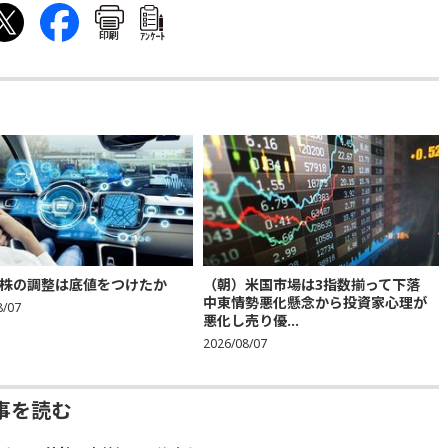
印刷
ｱﾝｹｰﾄ
株の調整は底値をつけたか
（朝）米国市場は3指数揃って下落
中東情勢悪化懸念から投資家心理が
8/07
悪化し売り優...
2026/08/07
事を読む