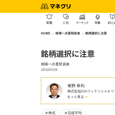
新着
人気
マーケット
特集
初心
HOME
相場一点喜怒哀楽
銘柄選択に注意
銘柄選択に注意
相場一点喜怒哀楽
2010/07/29
東野 幸利
株式会社DZHフィナンシャルリ
もっと見る
株式
日経平均