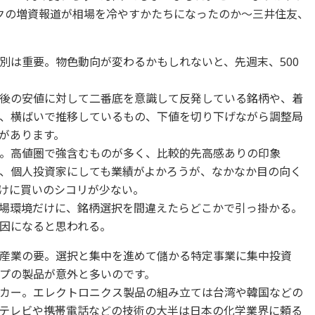
クの増資報道が相場を冷やすかたちになったのか～三井住友、
別は重要。物色動向が変わるかもしれないと、先週末、500
後の安値に対して二番底を意識して反発している銘柄や、着
、横ばいで推移しているもの、下値を切り下げながら調整局
があります。
。高値圏で強含むものが多く、比較的先高感ありの印象
、個人投資家にしても業績がよかろうが、なかなか目の向く
けに買いのシコリが少ない。
場環境だけに、銘柄選択を間違えたらどこかで引っ掛かる。
因になると思われる。
産業の要。選択と集中を進めて儲かる特定事業に集中投資
ップの製品が意外と多いのです。
カー。エレクトロニクス製品の組み立ては台湾や韓国などの
テレビや携帯電話などの技術の大半は日本の化学業界に頼る