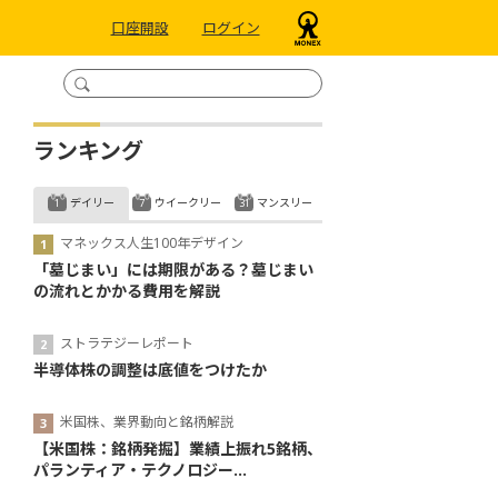
口座開設
ログイン
ランキング
デイリー
ウイークリー
マンスリー
マネックス人生100年デザイン
「墓じまい」には期限がある？墓じまい
の流れとかかる費用を解説
ストラテジーレポート
半導体株の調整は底値をつけたか
米国株、業界動向と銘柄解説
【米国株：銘柄発掘】業績上振れ5銘柄、
パランティア・テクノロジー...