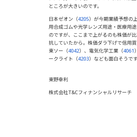
ところが大きいのです。
日本ゼオン（
4205
）が今期業績予想の
用合成ゴムや光学レンズ用途・医療用途
のですが、ここまで上がるのも株価が比
抗していたから。株価ダラ下げで信用買
東ソー（
4042
）、電気化学工業（
4061
ークライト（
4203
）なども面白そうで
以
東野幸利
株式会社T&Cフィナンシャルリサーチ