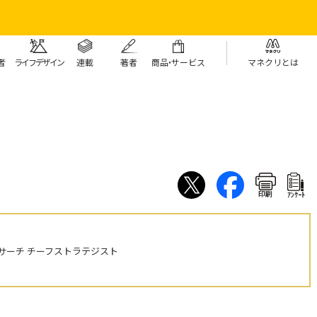
者
ライフデザイン
連載
著者
商
品・
サービス
マネクリとは
印刷
ｱﾝｹｰﾄ
サーチ チーフストラテジスト