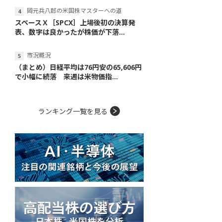
岡元兵八郎の米国株マスターへの道
スペースＸ［SPCX］上場後初の決算発
表、数字は良かったが株価が下落...
市況概況
（まとめ）日経平均は76円安の65,606円
で小幅に続落 来週は米物価指...
ランキング一覧を見る