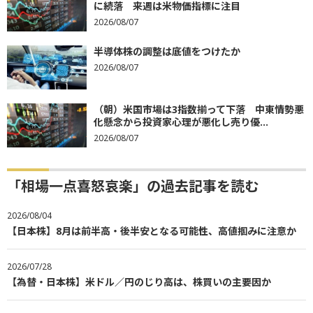
に続落 来週は米物価指標に注目
2026/08/07
半導体株の調整は底値をつけたか
2026/08/07
（朝）米国市場は3指数揃って下落 中東情勢悪
化懸念から投資家心理が悪化し売り優...
2026/08/07
「相場一点喜怒哀楽」の過去記事を読む
2026/08/04
【日本株】8月は前半高・後半安となる可能性、高値掴みに注意か
2026/07/28
【為替・日本株】米ドル／円のじり高は、株買いの主要因か