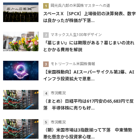
岡元兵八郎の米国株マスターへの道
スペースＸ［SPCX］上場後初の決算発表、数字
は良かったが株価が下落...
マネックス人生100年デザイン
「墓じまい」には期限がある？墓じまいの流れ
とかかる費用を解説
モトリーフール米国株情報
【米国株動向】AIスーパーサイクル第2幕、AI
インフラ投資拡大で恩恵...
市況概況
（まとめ）日経平均は617円安の65,683円で反
落 半導体株に売りも好...
市況概況
（朝）米国市場は3指数揃って下落 中東情勢
悪化懸念から投資家心理...