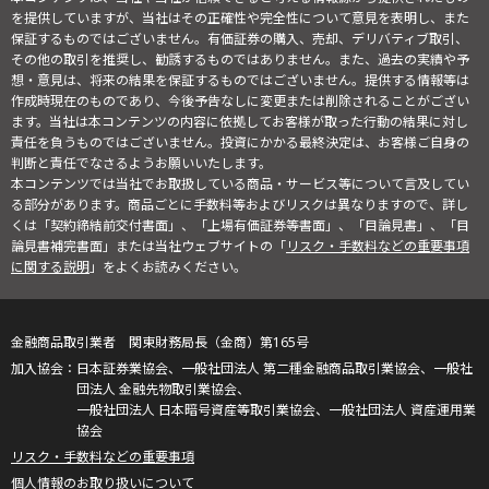
を提供していますが、当社はその正確性や完全性について意見を表明し、また
保証するものではございません。有価証券の購入、売却、デリバティブ取引、
その他の取引を推奨し、勧誘するものではありません。また、過去の実績や予
想・意見は、将来の結果を保証するものではございません。提供する情報等は
作成時現在のものであり、今後予告なしに変更または削除されることがござい
ます。当社は本コンテンツの内容に依拠してお客様が取った行動の結果に対し
責任を負うものではございません。投資にかかる最終決定は、お客様ご自身の
判断と責任でなさるようお願いいたします。
本コンテンツでは当社でお取扱している商品・サービス等について言及してい
る部分があります。商品ごとに手数料等およびリスクは異なりますので、詳し
くは「契約締結前交付書面」、「上場有価証券等書面」、「目論見書」、「目
論見書補完書面」または当社ウェブサイトの「
リスク・手数料などの重要事項
に関する説明
」をよくお読みください。
金融商品取引業者 関東財務局長（金商）第165号
日本証券業協会、一般社団法人 第二種金融商品取引業協会、一般社
団法人 金融先物取引業協会、
一般社団法人 日本暗号資産等取引業協会、一般社団法人 資産運用業
協会
リスク・手数料などの重要事項
個人情報のお取り扱いについて