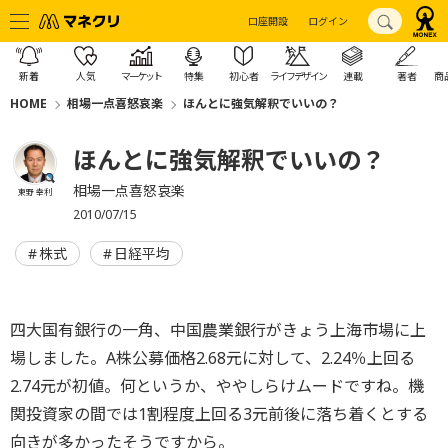
口座開設
ログイン
新着
人気
マーケット
特集
初心者
ライフデザイン
連載
著者
商
HOME
相場一点喜怒哀楽
ほんとに強気解釈でいいの？
ほんとに強気解釈でいいの？
相場一点喜怒哀楽
東野 幸利
2010/07/15
株式
日経平均
四大国有銀行の一角、中国農業銀行がきょう上海市場に上
場しました。A株公募価格2.68元に対して、2.24％上回る
2.74元が初値。何というか、ややしらけムードですね。機
関投資家の間では1割程度上回る3元前後に落ち着くとする
向きが多かったそうですから。