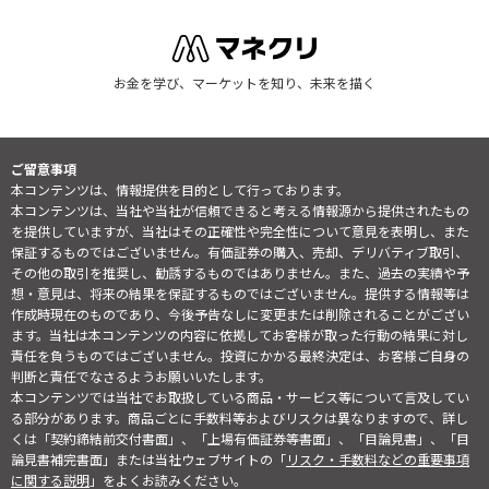
お金を学び、マーケットを知り、未来を描く
ご留意事項
本コンテンツは、情報提供を目的として行っております。
本コンテンツは、当社や当社が信頼できると考える情報源から提供されたもの
を提供していますが、当社はその正確性や完全性について意見を表明し、また
保証するものではございません。有価証券の購入、売却、デリバティブ取引、
その他の取引を推奨し、勧誘するものではありません。また、過去の実績や予
想・意見は、将来の結果を保証するものではございません。提供する情報等は
作成時現在のものであり、今後予告なしに変更または削除されることがござい
ます。当社は本コンテンツの内容に依拠してお客様が取った行動の結果に対し
責任を負うものではございません。投資にかかる最終決定は、お客様ご自身の
判断と責任でなさるようお願いいたします。
本コンテンツでは当社でお取扱している商品・サービス等について言及してい
る部分があります。商品ごとに手数料等およびリスクは異なりますので、詳し
くは「契約締結前交付書面」、「上場有価証券等書面」、「目論見書」、「目
論見書補完書面」または当社ウェブサイトの「
リスク・手数料などの重要事項
に関する説明
」をよくお読みください。