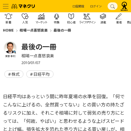
口座開設
ログイン
新着
人気
マーケット
特集
初心者
ライフデザイン
連載
著者
商
HOME
相場一点喜怒哀楽
最後の一冊
最後の一冊
相場一点喜怒哀楽
東野 幸利
2010/01/07
株式
日経平均
日経平均はあっという間に昨年夏場の水準を回復。「何で
こんなに上げるの、全然買ってない」との買い方の持たざ
るリスクに加え、それこそ相場に対して弱気の売り方にと
っては、「何故、やばい」と思わせるような上げスピード
と上げ幅。損失拡大を恐れた売り方による買い戻しが、相