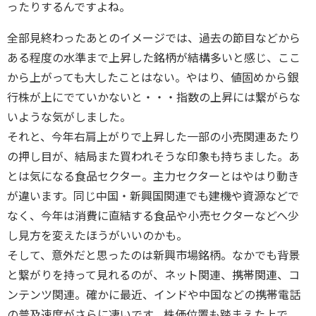
ったりするんですよね。
全部見終わったあとのイメージでは、過去の節目などから
ある程度の水準まで上昇した銘柄が結構多いと感じ、ここ
から上がっても大したことはない。やはり、値固めから銀
行株が上にでていかないと・・・指数の上昇には繋がらな
いような気がしました。
それと、今年右肩上がりで上昇した一部の小売関連あたり
の押し目が、結局また買われそうな印象も持ちました。あ
とは気になる食品セクター。主力セクターとはやはり動き
が違います。同じ中国・新興国関連でも建機や資源などで
なく、今年は消費に直結する食品や小売セクターなどへ少
し見方を変えたほうがいいのかも。
そして、意外だと思ったのは新興市場銘柄。なかでも背景
と繋がりを持って見れるのが、ネット関連、携帯関連、コ
ンテンツ関連。確かに最近、インドや中国などの携帯電話
の普及速度がさらに凄いです。株価位置も踏まえた上で