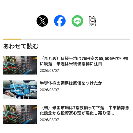
ｱﾝｹｰﾄ
あわせて読む
（まとめ）日経平均は76円安の65,606円で小幅
に続落 来週は米物価指標に注目
2026/08/07
半導体株の調整は底値をつけたか
2026/08/07
（朝）米国市場は3指数揃って下落 中東情勢悪
化懸念から投資家心理が悪化し売り優...
2026/08/07