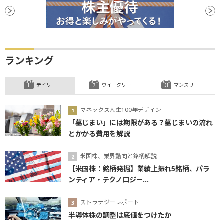
ランキング
デイリー
ウイークリー
マンスリー
マネックス人生100年デザイン
「墓じまい」には期限がある？墓じまいの流れ
とかかる費用を解説
米国株、業界動向と銘柄解説
【米国株：銘柄発掘】業績上振れ5銘柄、パラ
ンティア・テクノロジー...
ストラテジーレポート
半導体株の調整は底値をつけたか