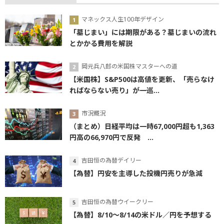
マネックス人生100年デザイン
「墓じまい」には期限がある？墓じまいの流れ
とかかる費用を解説
岡元兵八郎の米国株マスターへの道
【米国株】S&P500は高値を更新、「売らなけ
ればならない売り」が一巡...
市況概況
（まとめ）日経平均は一時67,000円超も1,363
円高の66,970円で反発 ...
吉田恒の為替デイリー
【為替】円安を主導した投機円売りが急減
吉田恒の為替ウイークリー
【為替】8/10～8/14の米ドル／円を予想する