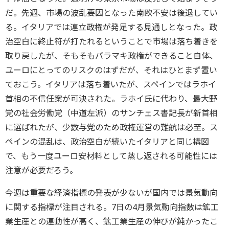
だ。先週、市場の波乱要因となった南欧不安は後退してい
る。イタリアでは連立政権が発足する見通しとなった。政
治空白に終止符が打たれるということで市場は落ち着きを
取り戻したが、そもそもバラマキ政権ができること自体、
ユーロにとってのリスクのはずだが、それはひとまず置い
ておこう。イタリアは落ち着いたが、スペインではラホイ
首相の不信任案が可決された。ラホイ氏に代わり、最大野
党の社会労働党（中道左派）のサンチェス書記長が新首相
に選ばれたが、少数与党のため政権運営の難航は必至。ス
ペインの混乱は、政治空白が続いたイタリアと同じ構図
で、もう一度ユーロ安材料として蒸し返される可能性には
注意が必要だろう。
今週は重要な経済指標の発表が少ないが国内では景気動向
に関する指標が注目される。7日の4月景気動向指数は鉱工
業生産との連動性が高く、鉱工業生産の伸びが鈍かったこ