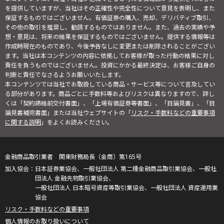
を提供していますが、当社はその正確性や完全性について意見を表明し、また
保証するものではございません。有価証券の購入、売却、デリバティブ取引、
その他の取引を推奨し、勧誘するものではありません。また、過去の実績や予
想・意見は、将来の結果を保証するものではございません。提供する情報等は
作成時現在のものであり、今後予告なしに変更または削除されることがござい
ます。当社は本コンテンツの内容に依拠してお客様が取った行動の結果に対し
責任を負うものではございません。投資にかかる最終決定は、お客様ご自身の
判断と責任でなさるようお願いいたします。
本コンテンツでは当社でお取扱している商品・サービス等について言及してい
る部分があります。商品ごとに手数料等およびリスクは異なりますので、詳し
くは「契約締結前交付書面」、「上場有価証券等書面」、「目論見書」、「目
論見書補完書面」または当社ウェブサイトの「
リスク・手数料などの重要事項
に関する説明
」をよくお読みください。
金融商品取引業者 関東財務局長（金商）第165号
日本証券業協会、一般社団法人 第二種金融商品取引業協会、一般社
団法人 金融先物取引業協会、
一般社団法人 日本暗号資産等取引業協会、一般社団法人 資産運用業
協会
リスク・手数料などの重要事項
個人情報のお取り扱いについて