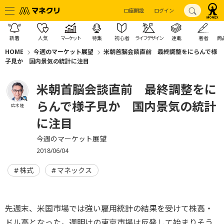
口座開設
ログイン
新着
人気
マーケット
特集
初心者
ライフデザイン
連載
著者
商
HOME
今週のマーケット展望
米朝首脳会談直前 最終調整をにらんで様
子見か 国内景気の統計に注目
米朝首脳会談直前 最終調整をに
らんで様子見か 国内景気の統計
広木 隆
に注目
今週のマーケット展望
2018/06/04
株式
マネックス
先週末、米国市場では強い雇用統計の結果を受けて株高・
ドル高となった。週明けの東京市場は反発して始まりそう