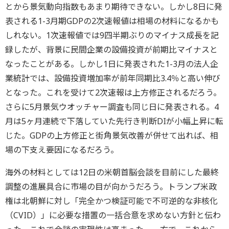
とから景気動向指数もあまり期待できない。しかし8日に発
表される1-3月期GDPの2次速報値は相場の材料になるかも
しれない。1次速報値では9四半期ぶりのマイナス成長を記
録したが、背景に民間企業の設備投資が前期比マイナスと
なったことがある。しかし1日に発表された1-3月の法人企
業統計では、設備投資増加率が前年同期比3.4％と高い伸び
となった。これを受けて2次速報は上方修正されるだろう。
さらに5月景気ウオッチャー調査も同じ日に発表される。4
月は5ヶ月連続で下落していた先行き判断DIが小幅上昇に転
じた。GDPの上方修正と街角景気改善が併せて出れば、相
場の下支え要因になるだろう。
海外の材料としては12日の米朝首脳会談を目前にした最終
調整の進展具合に市場の目が向かうだろう。トランプ米政
権は北朝鮮に対し「完全かつ検証可能で不可逆的な非核化
（CVID）」に必要な措置の一括合意を求めない方針と伝わ