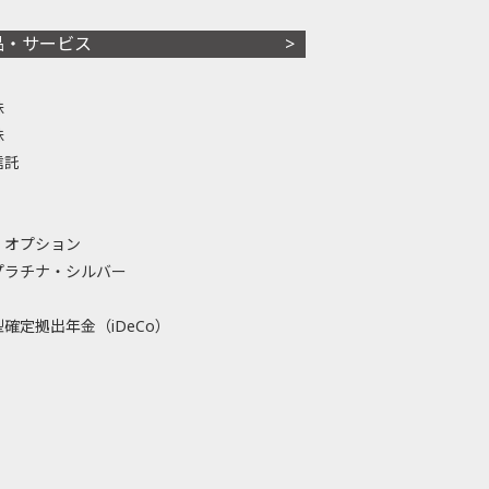
品・サービス
株
株
信託
・オプション
プラチナ・シルバー
確定拠出年金（iDeCo）