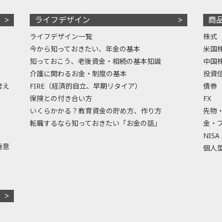
ライフデザイン
商
ライフデザイン一覧
株式
今から知っておきたい、年金の基本
米国
知っておこう、老後資金・相続の基本知識
中国
介護に関わるお金・制度の基本
投資
考え
FIRE（経済的自立、早期リタイア）
債券
保険との付き合い方
FX
いくらかかる？教育資金の貯め方、作り方
先物
転職するなら知っておきたい「お金の話」
金・
NISA
極意
個人型