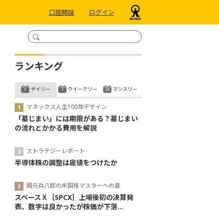
口座開設
ログイン
ランキング
デイリー
ウイークリー
マンスリー
マネックス人生100年デザイン
「墓じまい」には期限がある？墓じまい
の流れとかかる費用を解説
ストラテジーレポート
半導体株の調整は底値をつけたか
岡元兵八郎の米国株マスターへの道
スペースＸ［SPCX］上場後初の決算発
表、数字は良かったが株価が下落...