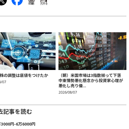
印刷
ｱﾝｹｰﾄ
株の調整は底値をつけたか
（朝）米国市場は3指数揃って下落
中東情勢悪化懸念から投資家心理が
8/07
悪化し売り優...
2026/08/07
去記事を読む
00円-6万6000円