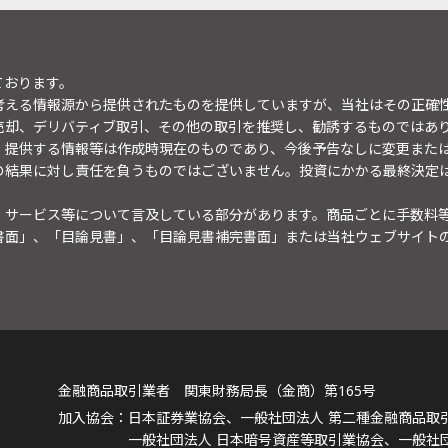
ております。
考える情報源から提供されたものを提供していますが、当社はその正確
売却、デリバティブ取引、その他の取引を推奨し、勧誘するものではあ
。提供する情報等は作成時現在のものであり、今後予告なしに変更また
の結果に対し責任を負うものではございません。投資にかかる最終決定
・サービス等について言及している部分があります。商品ごとに手数料
書面」、「目論見書」、「目論見書補完書面」または当社ウェブサイト
金融商品取引業者 関東財務局長（金商）第165号
日本証券業協会、一般社団法人 第二種金融商品取
一般社団法人 日本暗号資産等取引業協会、一般社