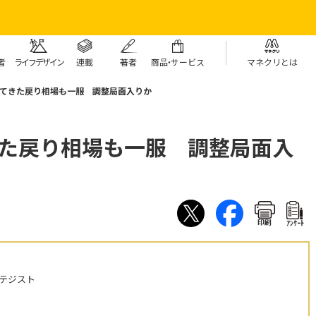
者
ライフデザイン
連載
著者
商
品・
サービス
マネクリとは
いてきた戻り相場も一服 調整局面入りか
きた戻り相場も一服 調整局面入
印刷
ｱﾝｹｰﾄ
テジスト