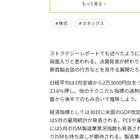
もっと見る
株式
マネックス
ストラテジーレポートでも述べたように
局面入りと思われる。決算発表が終わり
朝首脳会談の行方などを見守る展開だろ
日経平均は3月安値から2万3000円台
23.6％押し。他のテクニカル指標の過
盤から後半でのもみ合いで推移しよう。
経済指標としては30日に米国のGDP改定
は5月の雇用統計が発表される。PCE
には5月のISM製造業景況指数も発表
りISMも持ち直しが期待される。製造