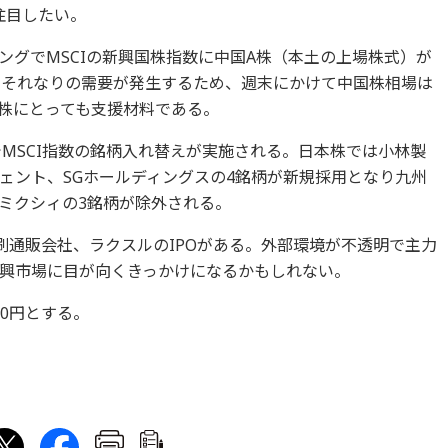
注目したい。
ングでMSCIの新興国株指数に中国A株（本土の上場株式）が
。それなりの需要が発生するため、週末にかけて中国株相場は
株にとっても支援材料である。
値でMSCI指数の銘柄入れ替えが実施される。日本株では小林製
ェント、SGホールディングスの4銘柄が新規採用となり九州
ミクシィの3銘柄が除外される。
刷通販会社、ラクスルのIPOがある。外部環境が不透明で主力
興市場に目が向くきっかけになるかもしれない。
00円とする。