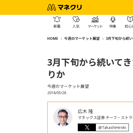
新着
人気
マーケット
特集
初心
HOME
今週のマーケット展望
3月下旬から続
3月下旬から続いて
りか
今週のマーケット展望
2018/05/28
広木 隆
マネックス証券 チーフ・ストラ
@TakashiHiroki