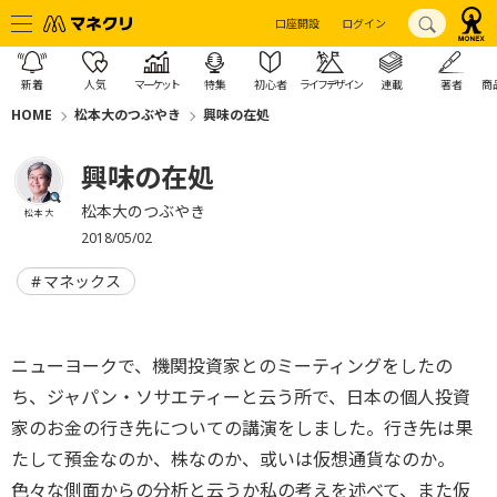
口座開設
ログイン
新着
人気
マーケット
特集
初心者
ライフデザイン
連載
著者
商
HOME
松本大のつぶやき
興味の在処
興味の在処
松本大のつぶやき
松本 大
2018/05/02
マネックス
ニューヨークで、機関投資家とのミーティングをしたの
ち、ジャパン・ソサエティーと云う所で、日本の個人投資
家のお金の行き先についての講演をしました。行き先は果
たして預金なのか、株なのか、或いは仮想通貨なのか。
色々な側面からの分析と云うか私の考えを述べて、また仮