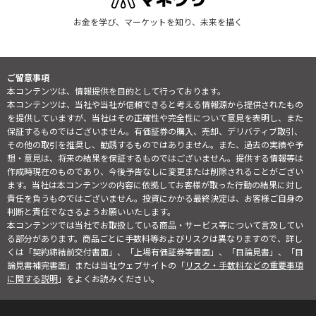
お金を学び、マーケットを知り、未来を描く
ご留意事項
本コンテンツは、情報提供を目的として行っております。
本コンテンツは、当社や当社が信頼できると考える情報源から提供されたもの
を提供していますが、当社はその正確性や完全性について意見を表明し、また
保証するものではございません。有価証券の購入、売却、デリバティブ取引、
その他の取引を推奨し、勧誘するものではありません。また、過去の実績や予
想・意見は、将来の結果を保証するものではございません。提供する情報等は
作成時現在のものであり、今後予告なしに変更または削除されることがござい
ます。当社は本コンテンツの内容に依拠してお客様が取った行動の結果に対し
責任を負うものではございません。投資にかかる最終決定は、お客様ご自身の
判断と責任でなさるようお願いいたします。
本コンテンツでは当社でお取扱している商品・サービス等について言及してい
る部分があります。商品ごとに手数料等およびリスクは異なりますので、詳し
くは「契約締結前交付書面」、「上場有価証券等書面」、「目論見書」、「目
論見書補完書面」または当社ウェブサイトの「
リスク・手数料などの重要事項
に関する説明
」をよくお読みください。