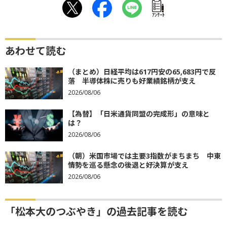
ｱﾝｹｰﾄ
あわせて読む
（まとめ）日経平均は617円安の65,683円で反
落 半導体株に売りも好業績銘柄が支え
2026/08/06
【為替】「日米通貨同盟の完成形」の意味と
は？
2026/08/06
（朝）米国市場では主要3指数がまちまち 中東
情勢を巡る懸念の後退と好決算が支え
2026/08/06
「松本大のつぶやき」の過去記事を読む