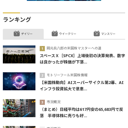
ランキング
デイリー
ウイークリー
マンスリー
岡元兵八郎の米国株マスターへの道
スペースＸ［SPCX］上場後初の決算発表、数字
は良かったが株価が下落...
モトリーフール米国株情報
【米国株動向】AIスーパーサイクル第2幕、AI
インフラ投資拡大で恩恵...
市況概況
（まとめ）日経平均は617円安の65,683円で反
落 半導体株に売りも好...