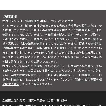
ご留意事項
本コンテンツは、情報提供を目的として行っております。
本コンテンツは、当社や当社が信頼できると考える情報源から提供されたもの
を提供していますが、当社はその正確性や完全性について意見を表明し、また
保証するものではございません。有価証券の購入、売却、デリバティブ取引、
その他の取引を推奨し、勧誘するものではありません。また、過去の実績や予
想・意見は、将来の結果を保証するものではございません。提供する情報等は
作成時現在のものであり、今後予告なしに変更または削除されることがござい
ます。当社は本コンテンツの内容に依拠してお客様が取った行動の結果に対し
責任を負うものではございません。投資にかかる最終決定は、お客様ご自身の
判断と責任でなさるようお願いいたします。
本コンテンツでは当社でお取扱している商品・サービス等について言及してい
る部分があります。商品ごとに手数料等およびリスクは異なりますので、詳し
くは「契約締結前交付書面」、「上場有価証券等書面」、「目論見書」、「目
論見書補完書面」または当社ウェブサイトの「
リスク・手数料などの重要事項
に関する説明
」をよくお読みください。
金融商品取引業者 関東財務局長（金商）第165号