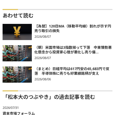
あわせて読む
【為替】120日MA（移動平均線）割れが示す円
売り取引の損失
2026/08/07
（朝）米国市場は3指数揃って下落 中東情勢悪
化懸念から投資家心理が悪化し売り優...
2026/08/07
（まとめ）日経平均は617円安の65,683円で反
落 半導体株に売りも好業績銘柄が支え
2026/08/06
「松本大のつぶやき」の過去記事を読む
2026/07/31
資本市場フォーラム