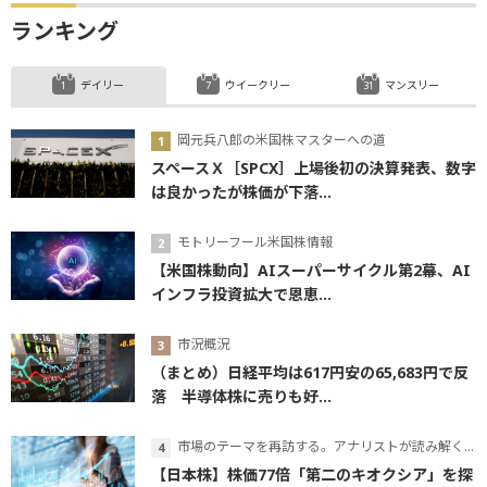
ランキング
デイリー
ウイークリー
マンスリー
岡元兵八郎の米国株マスターへの道
スペースＸ［SPCX］上場後初の決算発表、数字
は良かったが株価が下落...
モトリーフール米国株情報
【米国株動向】AIスーパーサイクル第2幕、AI
インフラ投資拡大で恩恵...
市況概況
（まとめ）日経平均は617円安の65,683円で反
落 半導体株に売りも好...
市場のテーマを再訪する。アナリストが読み解くテーマの本質
【日本株】株価77倍「第二のキオクシア」を探