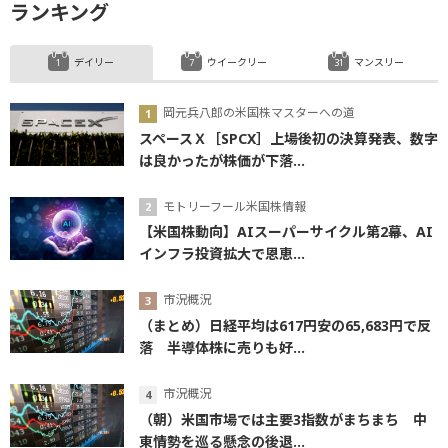
ランキング
デイリー
ウイークリー
マンスリー
岡元兵八郎の米国株マスターへの道
スペースＸ［SPCX］上場後初の決算発表、数字
は良かったが株価が下落...
モトリーフール米国株情報
【米国株動向】AIスーパーサイクル第2幕、AI
インフラ投資拡大で恩恵...
市況概況
（まとめ）日経平均は617円安の65,683円で反
落 半導体株に売りも好...
市況概況
（朝）米国市場では主要3指数がまちまち 中
東情勢を巡る懸念の後退...