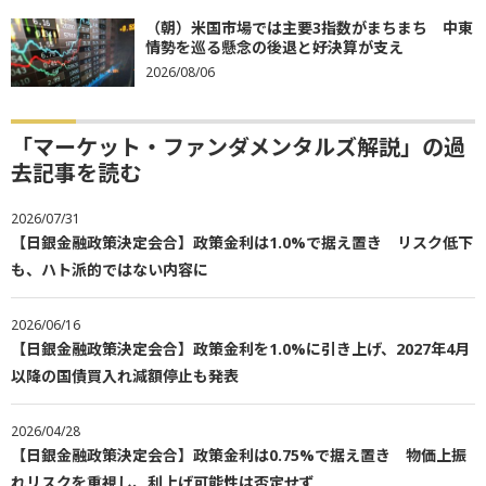
（朝）米国市場では主要3指数がまちまち 中東
情勢を巡る懸念の後退と好決算が支え
2026/08/06
「マーケット・ファンダメンタルズ解説」の過
去記事を読む
2026/07/31
【日銀金融政策決定会合】政策金利は1.0%で据え置き リスク低下
も、ハト派的ではない内容に
2026/06/16
【日銀金融政策決定会合】政策金利を1.0%に引き上げ、2027年4月
以降の国債買入れ減額停止も発表
2026/04/28
【日銀金融政策決定会合】政策金利は0.75%で据え置き 物価上振
れリスクを重視し、利上げ可能性は否定せず