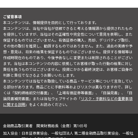
ご留意事項
本コンテンツは、情報提供を目的として行っております。
本コンテンツは、当社や当社が信頼できると考える情報源から提供されたもの
を提供していますが、当社はその正確性や完全性について意見を表明し、また
保証するものではございません。有価証券の購入、売却、デリバティブ取引、
その他の取引を推奨し、勧誘するものではありません。また、過去の実績や予
想・意見は、将来の結果を保証するものではございません。提供する情報等は
作成時現在のものであり、今後予告なしに変更または削除されることがござい
ます。当社は本コンテンツの内容に依拠してお客様が取った行動の結果に対し
責任を負うものではございません。投資にかかる最終決定は、お客様ご自身の
判断と責任でなさるようお願いいたします。
本コンテンツでは当社でお取扱している商品・サービス等について言及してい
る部分があります。商品ごとに手数料等およびリスクは異なりますので、詳し
くは「契約締結前交付書面」、「上場有価証券等書面」、「目論見書」、「目
論見書補完書面」または当社ウェブサイトの「
リスク・手数料などの重要事項
に関する説明
」をよくお読みください。
金融商品取引業者 関東財務局長（金商）第165号
日本証券業協会、一般社団法人 第二種金融商品取引業協会、一般社