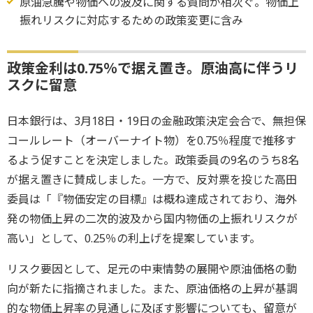
原油急騰や物価への波及に関する質問が相次ぐ。物価上
振れリスクに対応するための政策変更に含み
政策金利は0.75％で据え置き。原油高に伴うリ
スクに留意
日本銀行は、3月18日・19日の金融政策決定会合で、無担保
コールレート（オーバーナイト物）を0.75％程度で推移す
るよう促すことを決定しました。政策委員の9名のうち8名
が据え置きに賛成しました。一方で、反対票を投じた高田
委員は「『物価安定の目標』は概ね達成されており、海外
発の物価上昇の二次的波及から国内物価の上振れリスクが
高い」として、0.25％の利上げを提案しています。
リスク要因として、足元の中東情勢の展開や原油価格の動
向が新たに指摘されました。また、原油価格の上昇が基調
的な物価上昇率の見通しに及ぼす影響についても、留意が