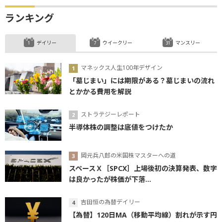
ランキング
デイリー
ウイークリー
マンスリー
マネックス人生100年デザイン
「墓じまい」には期限がある？墓じまいの流れ
とかかる費用を解説
ストラテジーレポート
半導体株の調整は底値をつけたか
岡元兵八郎の米国株マスターへの道
スペースＸ［SPCX］上場後初の決算発表、数字
は良かったが株価が下落...
吉田恒の為替デイリー
【為替】120日MA（移動平均線）割れが示す円