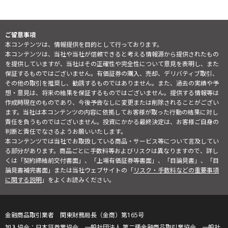
ご留意事項
本コンテンツは、情報提供を目的として行っております。
本コンテンツは、当社や当社が信頼できると考える情報源から提供されたもの
を提供していますが、当社はその正確性や完全性について意見を表明し、また
保証するものではございません。有価証券の購入、売却、デリバティブ取引、
その他の取引を推奨し、勧誘するものではありません。また、過去の実績や予
想・意見は、将来の結果を保証するものではございません。提供する情報等は
作成時現在のものであり、今後予告なしに変更または削除されることがござい
ます。当社は本コンテンツの内容に依拠してお客様が取った行動の結果に対し
責任を負うものではございません。投資にかかる最終決定は、お客様ご自身の
判断と責任でなさるようお願いいたします。
本コンテンツでは当社でお取扱している商品・サービス等について言及してい
る部分があります。商品ごとに手数料等およびリスクは異なりますので、詳し
くは「契約締結前交付書面」、「上場有価証券等書面」、「目論見書」、「目
論見書補完書面」または当社ウェブサイトの「
リスク・手数料などの重要事項
に関する説明
」をよくお読みください。
金融商品取引業者 関東財務局長（金商）第165号
日本証券業協会、一般社団法人 第二種金融商品取引業協会、一般社