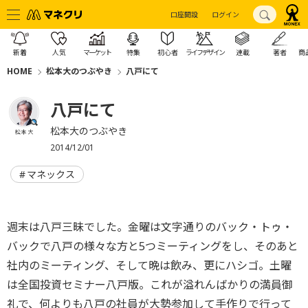
口座開設
ログイン
新着
人気
マーケット
特集
初心者
ライフデザイン
連載
著者
商
HOME
松本大のつぶやき
八戸にて
八戸にて
松本大のつぶやき
松本 大
2014/12/01
マネックス
週末は八戸三昧でした。金曜は文字通りのバック・トゥ・
バックで八戸の様々な方と5つミーティングをし、そのあと
社内のミーティング、そして晩は飲み、更にハシゴ。土曜
は全国投資セミナー八戸版。これが溢れんばかりの満員御
礼で、何よりも八戸の社員が大勢参加して手作りで行って