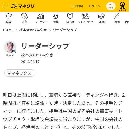
口座開設
ログイン
新着
人気
マーケット
特集
初心者
ライフデザイン
連載
著者
商
HOME
松本大のつぶやき
リーダーシップ
リーダーシップ
松本大のつぶやき
松本 大
2014/04/17
マネックス
昨日は上海に移動し、空港から直接ミーティングへ行き、2
時間ほど真剣に議論・交渉・決定したあと、その相手とデ
ィナーに行きました。相手は中国の或る会社の董事長（ト
ウジチョウ・取締役会議長に当たりますが、中国の会社の
トップ、経営者のことです）と、その部下5名ほどでした。