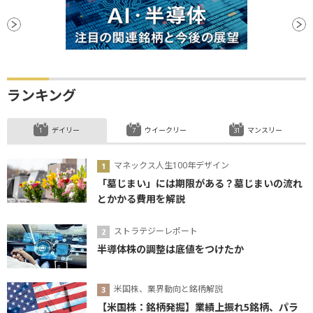
ランキング
デイリー
ウイークリー
マンスリー
マネックス人生100年デザイン
「墓じまい」には期限がある？墓じまいの流れ
とかかる費用を解説
ストラテジーレポート
半導体株の調整は底値をつけたか
米国株、業界動向と銘柄解説
【米国株：銘柄発掘】業績上振れ5銘柄、パラ