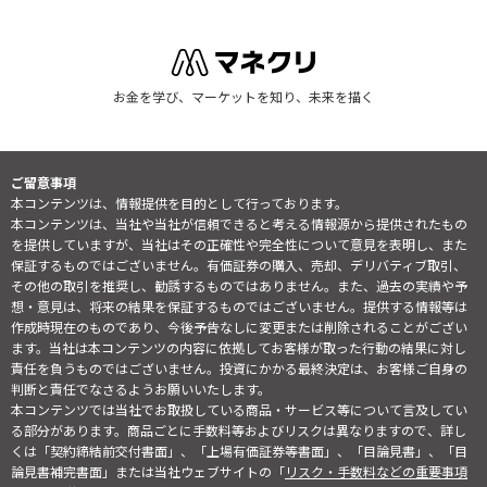
お金を学び、マーケットを知り、未来を描く
ご留意事項
本コンテンツは、情報提供を目的として行っております。
本コンテンツは、当社や当社が信頼できると考える情報源から提供されたもの
を提供していますが、当社はその正確性や完全性について意見を表明し、また
保証するものではございません。有価証券の購入、売却、デリバティブ取引、
その他の取引を推奨し、勧誘するものではありません。また、過去の実績や予
想・意見は、将来の結果を保証するものではございません。提供する情報等は
作成時現在のものであり、今後予告なしに変更または削除されることがござい
ます。当社は本コンテンツの内容に依拠してお客様が取った行動の結果に対し
責任を負うものではございません。投資にかかる最終決定は、お客様ご自身の
判断と責任でなさるようお願いいたします。
本コンテンツでは当社でお取扱している商品・サービス等について言及してい
る部分があります。商品ごとに手数料等およびリスクは異なりますので、詳し
くは「契約締結前交付書面」、「上場有価証券等書面」、「目論見書」、「目
論見書補完書面」または当社ウェブサイトの「
リスク・手数料などの重要事項